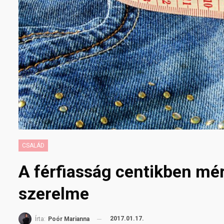
CSALÁD
A férfiasság centikben m
szerelme
2017.01.17.
Írta:
Poór Marianna