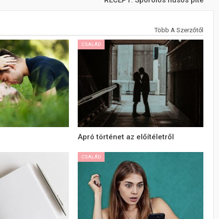
RECEPT: Spórolós húsos pite
Több A Szerzőtől
CSALÁD
Apró történet az előítéletről
CSALÁD