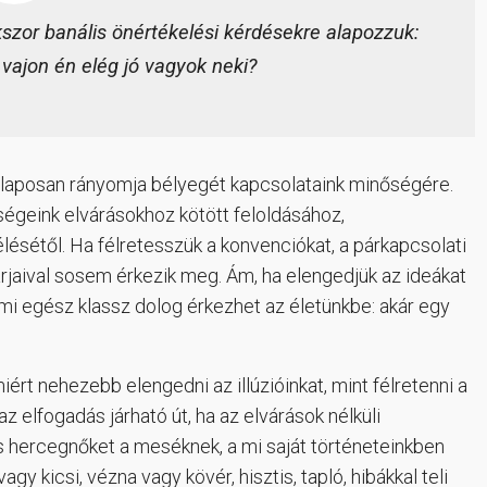
kszor banális önértékelési kérdésekre alapozzuk:
 vajon én elég jó vagyok neki?
 alaposan rányomja bélyegét kapcsolataink minőségére.
égeink elvárásokhoz kötött feloldásához,
sétől. Ha félretesszük a konvenciókat, a párkapcsolati
rjaival sosem érkezik meg. Ám, ha elengedjük az ideákat
alami egész klassz dolog érkezhet az életünkbe: akár egy
rt nehezebb elengedni az illúzióinkat, mint félretenni a
z elfogadás járható út, ha az elvárások nélküli
 hercegnőket a meséknek, a mi saját történeteinkben
y kicsi, vézna vagy kövér, hisztis, tapló, hibákkal teli