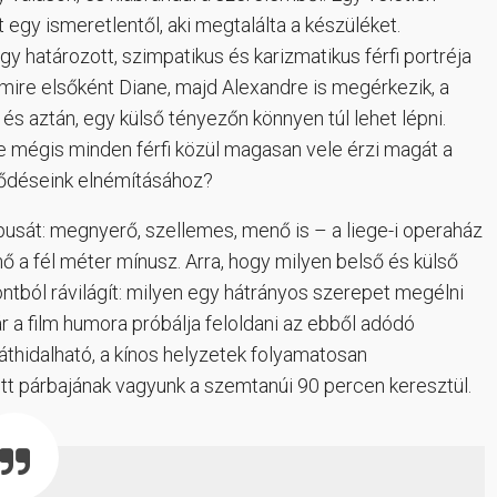
t egy ismeretlentől, aki megtalálta a készüléket.
 határozott, szimpatikus és karizmatikus férfi portréja
amire elsőként Diane, majd Alexandre is megérkezik, a
és aztán, egy külső tényezőn könnyen túl lehet lépni.
 mégis minden férfi közül magasan vele érzi magát a
ződéseink elnémításához?
otípusát: megnyerő, szellemes, menő is – a liege-i operaház
nő a fél méter mínusz. Arra, hogy milyen belső és külső
ntból rávilágít: milyen egy hátrányos szerepet megélni
r a film humora próbálja feloldani az ebből adódó
 áthidalható, a kínos helyzetek folyamatosan
ett párbajának vagyunk a szemtanúi 90 percen keresztül.