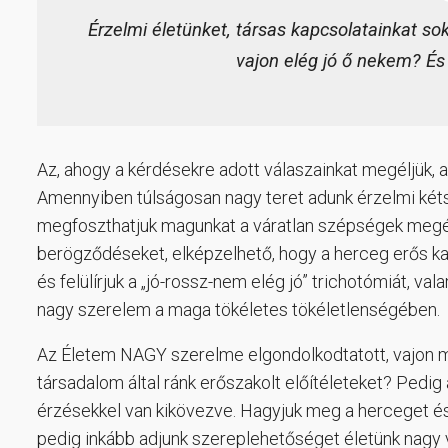
Érzelmi életünket, társas kapcsolatainkat so
vajon elég jó ő nekem? És
Az, ahogy a kérdésekre adott válaszainkat megéljük,
Amennyiben túlságosan nagy teret adunk érzelmi kéts
megfoszthatjuk magunkat a váratlan szépségek megélé
berögződéseket, elképzelhető, hogy a herceg erős ka
és felülírjuk a „jó-rossz-nem elég jó” trichotómiát, v
nagy szerelem a maga tökéletes tökéletlenségében.
Az Életem NAGY szerelme elgondolkodtatott, vajon mié
társadalom által ránk erőszakolt előítéleteket? Pedig a
érzésekkel van kikövezve. Hagyjuk meg a herceget és
pedig inkább adjunk szereplehetőséget életünk nagy vag