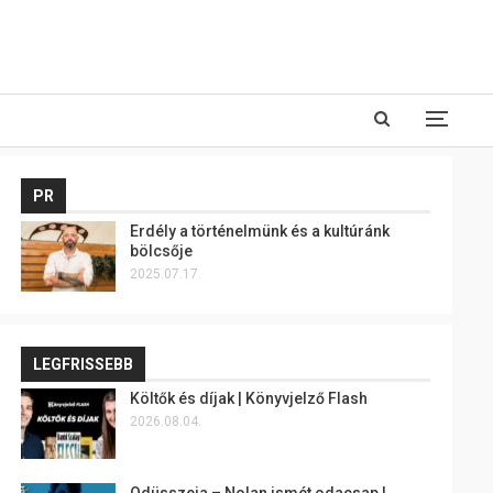
PR
Erdély a történelmünk és a kultúránk
bölcsője
2025.07.17.
LEGFRISSEBB
Költők és díjak | Könyvjelző Flash
2026.08.04.
Odüsszeia – Nolan ismét odacsap |