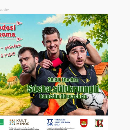
eklám