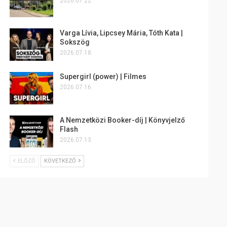
2026.07.22.
Varga Lívia, Lipcsey Mária, Tóth Kata |
Sokszög
2026.07.18.
Supergirl (power) | Filmes
2026.07.16.
A Nemzetközi Booker-díj | Könyvjelző
Flash
2026.07.13.
ELŐZŐ
KÖVETKEZŐ