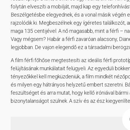
folytán elveszíti a mobilját, majd kap egy telefonhívás
Beszélgetésbe elegyednek, és a vonal másik végén egy
rajzolódik ki. Megbeszélnek egy ígéretes találkozót, 
maga 135 centijével. A nő magasabb, mint a férfi – na 
Vagy mégsem? Habár a férfi zavaróan alacsony, Diane
legjobban. De vajon elegendő ez a társadalmi berög
A film férfi főhőse megtestesíti az ideális férfi prot
felújításának munkálatait felügyeli. Az egyedüli bökke
tényezőkkel kell megküzdeniük, a film mindkét nézőpo
és milyen egy hátrányos helyzetű embert szeretni. Bá
feszültséget és arra mutat, hogy kellő iróniával bármi
bizonytalanságot szülnek. A szív és az ész kiegyenlít