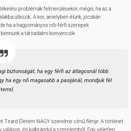
tékelési problémák felmerülésekor, mégis, ha az a
alakba ütközik
.
A kor, amelyben élünk, jócskán
t, de ha a hagyományos női-férfi szerepek
 bennünk a társadalmi konvenciók.
agi biztonságát, ha egy férfi az átlagosnál több
agy ha egy nő magasabb a pasijánál, mondjuk fél
terrel.
nt Tirard Életem NAGY szerelme című filmje. A történet
y váláson, és kiábrándul a szerelemből. Egy véletlen