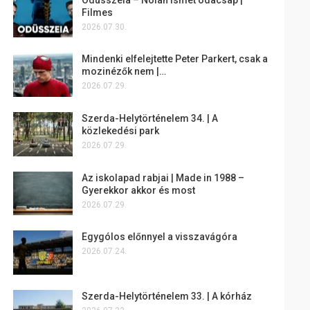
Filmes
2026.07.30.
Mindenki elfelejtette Peter Parkert, csak a
mozinézők nem |…
2026.07.29.
Szerda-Helytörténelem 34. | A
közlekedési park
2026.07.29.
Az iskolapad rabjai | Made in 1988 –
Gyerekkor akkor és most
2026.07.29.
Egygólos előnnyel a visszavágóra
2026.07.24.
Szerda-Helytörténelem 33. | A kórház