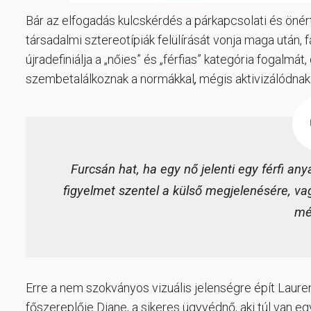
Bár az elfogadás kulcskérdés a párkapcsolati és önér
társadalmi sztereotípiák felülírását vonja maga után, f
újradefiniálja a „nőies” és „férfias” kategória fogalmá
szembetalálkoznak a normákkal
,
mégis aktivizálódnak
Furcsán hat, ha egy nő jelenti egy férfi any
figyelmet szentel a külső megjelenésére, v
mé
Erre a nem szokványos vizuális jelenségre épít Laure
főszereplője Diane, a sikeres ügyvédnő, aki túl van eg