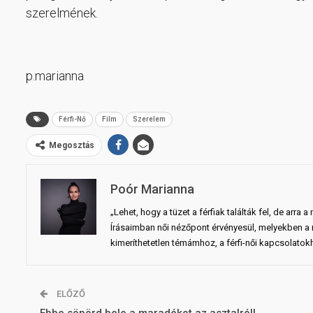
szerelmének.
p.marianna
Férfi-Nő
Film
Szerelem
Megosztás
Poór Marianna
„Lehet, hogy a tüzet a férfiak találták fel, de arra a 
Írásaimban női nézőpont érvényesül, melyekben a
kimeríthetetlen témámhoz, a férfi-női kapcsolatok
ELŐZŐ