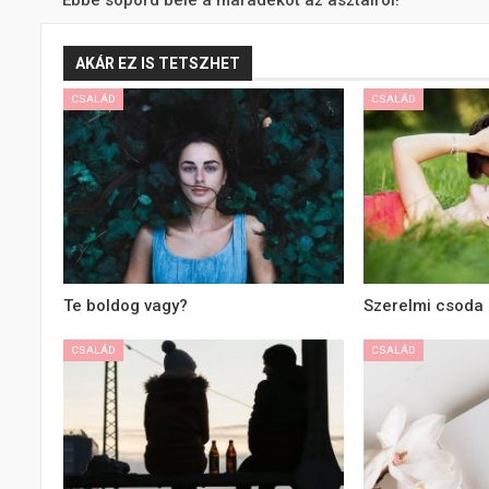
Ebbe söpörd bele a maradékot az asztalról!
AKÁR EZ IS TETSZHET
CSALÁD
CSALÁD
Te boldog vagy?
Szerelmi csoda
CSALÁD
CSALÁD