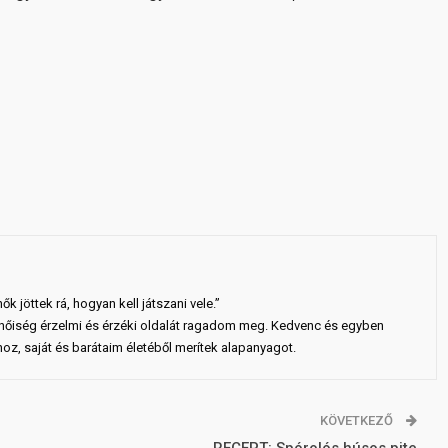
nők jöttek rá, hogyan kell játszani vele.”
 nőiség érzelmi és érzéki oldalát ragadom meg. Kedvenc és egyben
hoz, saját és barátaim életéből merítek alapanyagot.
KÖVETKEZŐ