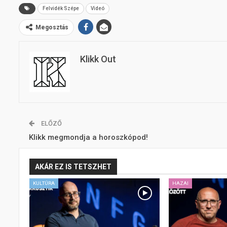
Felvidék Szépe
Videó
Megosztás
Klikk Out
ELŐZŐ
Klikk megmondja a horoszkópod!
AKÁR EZ IS TETSZHET
KULTÚRA
HAZAI