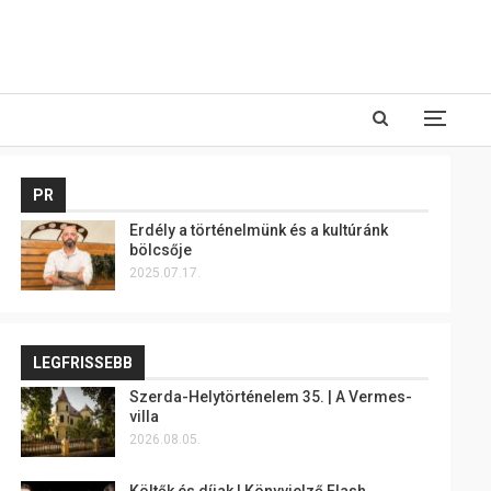
PR
Erdély a történelmünk és a kultúránk
bölcsője
2025.07.17.
LEGFRISSEBB
Szerda-Helytörténelem 35. | A Vermes-
villa
2026.08.05.
Költők és díjak | Könyvjelző Flash