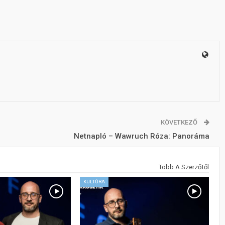
KÖVETKEZŐ
Netnapló – Wawruch Róza: Panoráma
Több A Szerzőtől
KULTÚRA