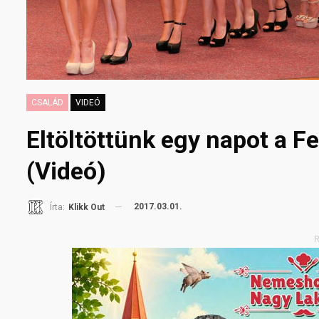
CSALÁD
VIDEÓ
Eltöltöttünk egy napot a Fel
(Videó)
2017.03.01.
Írta:
Klikk Out
R