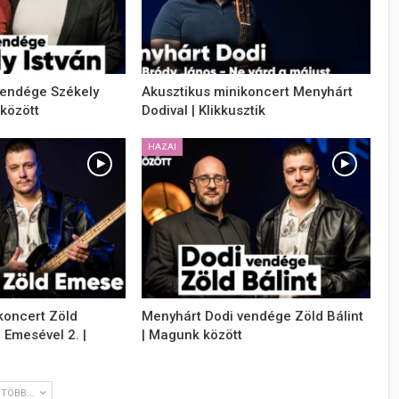
vendége Székely
Akusztikus minikoncert Menyhárt
 között
Dodival | Klikkusztik
HAZAI
koncert Zöld
Menyhárt Dodi vendége Zöld Bálint
d Emesével 2. |
| Magunk között
TÖBB...