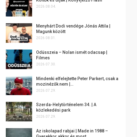
2026.08.04.
Menyhárt Dodi vendége Jónás Attila |
Magunk között
2026.08.01.
Odüsszeia – Nolan ismét odacsap |
Filmes
2026.07.30.
Mindenki elfelejtette Peter Parkert, csak a
mozinézők nem |…
2026.07.29.
Szerda-Helytörténelem 34. | A
közlekedési park
2026.07.29.
Az iskolapad rabjai | Made in 1988 –
Gyerekkor akkor és most