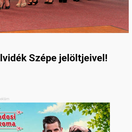
vidék Szépe jelöltjeivel!
eklám