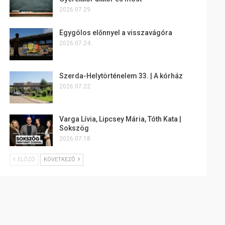
2026.07.29.
Egygólos előnnyel a visszavágóra
2026.07.24.
Szerda-Helytörténelem 33. | A kórház
2026.07.22.
Varga Lívia, Lipcsey Mária, Tóth Kata |
Sokszög
2026.07.18.
ELŐZŐ
KÖVETKEZŐ