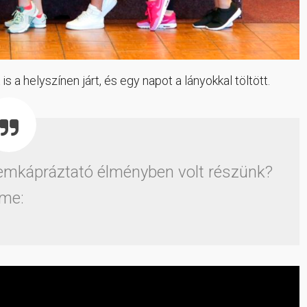
s a helyszínen járt, és egy napot a lányokkal töltött.
emkápráztató élményben volt részünk?
Íme: