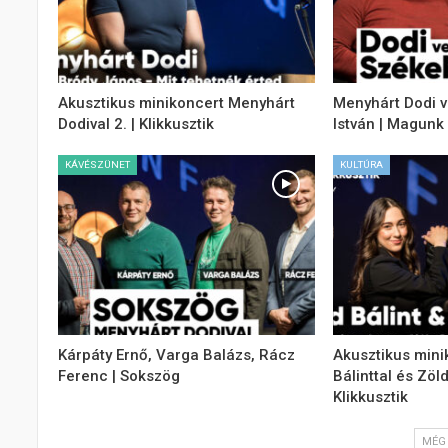
Akusztikus minikoncert Menyhárt
Menyhárt Dodi 
Dodival 2. | Klikkusztik
István | Magunk
KÁVÉSZÜNET
KULTÚRA
Kárpáty Ernő, Varga Balázs, Rácz
Akusztikus mini
Ferenc | Sokszög
Bálinttal és Zöl
Klikkusztik
MÉG 