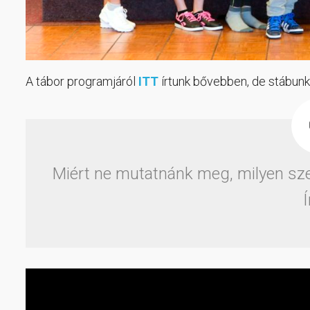
A tábor programjáról
ITT
írtunk bővebben, de stábunk i
Miért ne mutatnánk meg, milyen sz