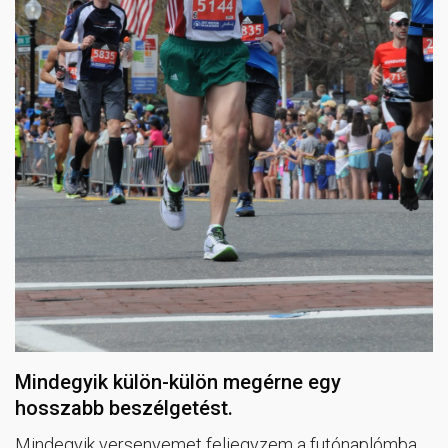
Mindegyik külön-külön megérne egy
hosszabb beszélgetést.
Mindegyik versenyemet feljegyzem a futónaplómba.