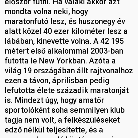
először futni. Ha valaki akkor azt
mondta volna neki, hogy
maratonfutó lesz, és huszonegy év
alatt közel 40 ezer kilométer lesz a
lábában, kinevette volna. A 42 195
métert első alkalommal 2003-ban
futotta le New Yorkban. Azóta a
világ 19 országában állt rajtvonalhoz
ezen a távon, áprilisban pedig
lefutotta élete századik maratonját
is. Mindezt úgy, hogy amatőr
sportolóként soha semmilyen klub
tagja nem volt, a felkészüléseket
edző nélkül teljesítette, és a