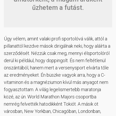
űzhetem a futást.
Úgy vélem, amint valaki profi sportolóvá válik, attól a
pillanattól kezdve mások dirigálnak neki, hogy aláírta a
szerződését. Nézzük csak meg, mennyi élsportolóról
derül ki például, hogy doppingolt. És nem feltétlenül
önszántából, hanem mert a versenysport elvárta tőle
az eredményeket. Én büszke vagyok arra, hogy a C-
vitaminon és a magnéziumon kívül más anyagot nem
fogyasztottam. A világ legelismertebb maratonja
közé, az ún. World Marathon Majors csoportba
nemrég felvették hatodikként Tokiót. A másik öt
városban, New Yorkban, Chicagóban, Londonban,