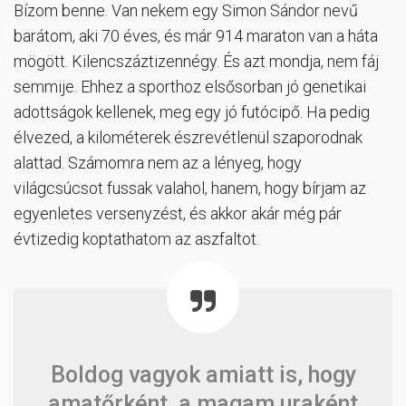
Bízom benne. Van nekem egy Simon Sándor nevű
barátom, aki 70 éves, és már 914 maraton van a háta
mögött. Kilencszáztizennégy. És azt mondja, nem fáj
semmije. Ehhez a sporthoz elsősorban jó genetikai
adottságok kellenek, meg egy jó futócipő. Ha pedig
élvezed, a kilométerek észrevétlenül szaporodnak
alattad. Számomra nem az a lényeg, hogy
világcsúcsot fussak valahol, hanem, hogy bírjam az
egyenletes versenyzést, és akkor akár még pár
évtizedig koptathatom az aszfaltot.
Boldog vagyok amiatt is, hogy
amatőrként, a magam uraként