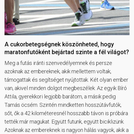
A cukorbetegségnek köszönheted, hogy
maratonfutóként bejártad szinte a fél világot?
Meg a futás iránti szenvedélyemnek és persze
azoknak az embereknek, akik mellettem voltak,
támogattak és segítséget nyújtottak. Két olyan ember
van, akivel minden dolgot megbeszélek. Az egyik Bíró
Attila, gyerekkori legjobb barátom, a másik pedig
Tamás öcsém. Szintén mindketten hosszútávfutók,
sőt, ők a 42 kilométeresnél hosszabb távon is próbára
tették már magukat. Együtt futunk, együtt biciklizünk.
Azoknak az embereknek is nagyon hálás vagyok, akik a