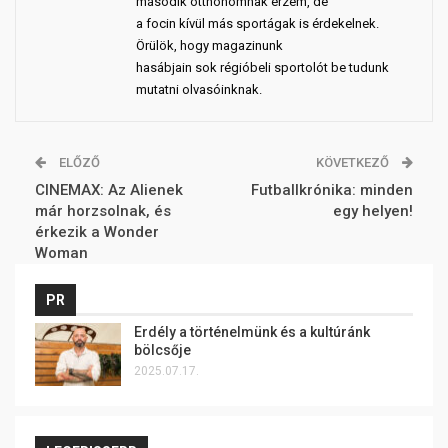
második otthonomnak érzem, de
a focin kívül más sportágak is érdekelnek.
Örülök, hogy magazinunk
hasábjain sok régióbeli sportolót be tudunk
mutatni olvasóinknak.
ELŐZŐ
KÖVETKEZŐ
CINEMAX: Az Alienek
Futballkrónika: minden
már horzsolnak, és
egy helyen!
érkezik a Wonder
Woman
PR
Erdély a történelmünk és a kultúránk
bölcsője
2025.07.17.