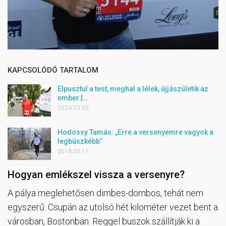
KAPCSOLÓDÓ TARTALOM
Elpusztul a test, meghal a lélek, újjászületik az
ember |…
2024.03.05.
Hodossy Tamás: „Erre a versenyemre vagyok a
legbüszkébb”
2018.05.11.
Hogyan emlékszel vissza a versenyre?
A pálya meglehetősen dimbes-dombos, tehát nem
egyszerű. Csupán az utolsó hét kilométer vezet bent a
városban, Bostonban. Reggel buszok szállítják ki a