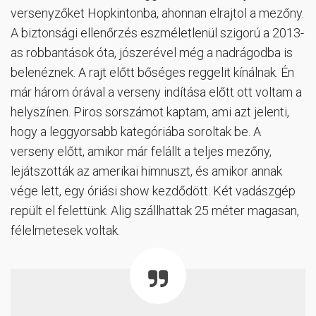
versenyzőket Hopkintonba, ahonnan elrajtol a mezőny.
A biztonsági ellenőrzés eszméletlenül szigorú a 2013-
as robbantások óta, jószerével még a nadrágodba is
belenéznek. A rajt előtt bőséges reggelit kínálnak. Én
már három órával a verseny indítása előtt ott voltam a
helyszínen. Piros sorszámot kaptam, ami azt jelenti,
hogy a leggyorsabb kategóriába soroltak be. A
verseny előtt, amikor már felállt a teljes mezőny,
lejátszották az amerikai himnuszt, és amikor annak
vége lett, egy óriási show kezdődött. Két vadászgép
repült el felettünk. Alig szállhattak 25 méter magasan,
félelmetesek voltak.