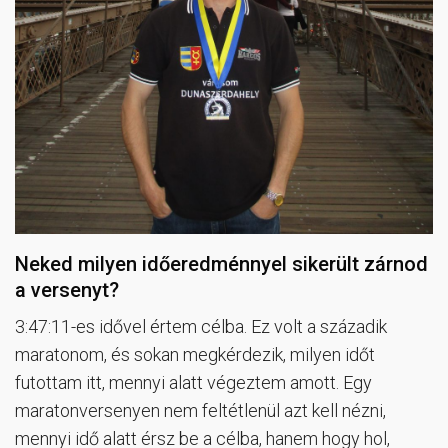
Neked milyen időeredménnyel sikerült zárnod
a versenyt?
3:47:11-es idővel értem célba. Ez volt a századik
maratonom, és sokan megkérdezik, milyen időt
futottam itt, mennyi alatt végeztem amott. Egy
maratonversenyen nem feltétlenül azt kell nézni,
mennyi idő alatt érsz be a célba, hanem hogy hol,