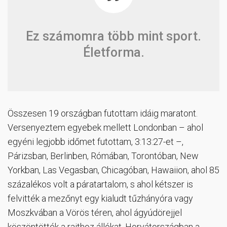
Ez számomra több mint sport.
Életforma.
Összesen 19 országban futottam idáig maratont.
Versenyeztem egyebek mellett Londonban – ahol
egyéni legjobb időmet futottam, 3:13:27-et –,
Párizsban, Berlinben, Rómában, Torontóban, New
Yorkban, Las Vegasban, Chicagóban, Hawaiion, ahol 85
százalékos volt a páratartalom, s ahol kétszer is
felvitték a mezőnyt egy kialudt tűzhányóra vagy
Moszkvában a Vörös téren, ahol ágyúdörejjel
köszöntötték a rajthoz állókat. Horvátországban a