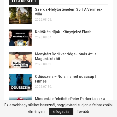
LEGFRISSEBB
Szerda-Helytörténelem 35. | A Vermes-
villa
2026.08.05.
Költők és díjak | Könyvjelző Flash
2026.08.04.
Menyhárt Dodi vendége Jónás Attila |
Magunk között
2026.08.01.
Odüsszeia – Nolan ismét odacsap |
Filmes
2026.07.30.
Mindenki elfelejtette Peter Parkert, csak a
mozinézők nem |…
Ez a webhegy sütiket hassznál, hogy javítani tudjon a felhasználói
2026.07.29.
élményen.
Elfogadás
Tovább