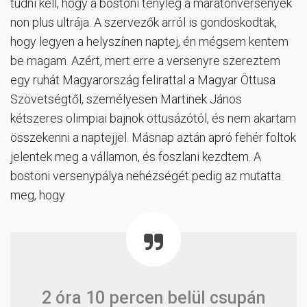
tudni kell, hogy a bostoni tényleg a maratonversenyek
non plus ultrája. A szervezők arról is gondoskodtak,
hogy legyen a helyszínen naptej, én mégsem kentem
be magam. Azért, mert erre a versenyre szereztem
egy ruhát Magyarország felirattal a Magyar Öttusa
Szövetségtől, személyesen Martinek János
kétszeres olimpiai bajnok öttusázótól, és nem akartam
összekenni a naptejjel. Másnap aztán apró fehér foltok
jelentek meg a vállamon, és foszlani kezdtem. A
bostoni versenypálya nehézségét pedig az mutatta
meg, hogy
2 óra 10 percen belül csupán