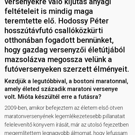
versenyekre való kijutás anyagi
feltételeit is mindig maga
teremtette elő. Hodossy Péter
hosszútávfutó csallóközkürti
otthonában fogadott bennünket,
hogy gazdag versenyzői életútjából
mazsolázva megossza velünk a
futóversenyeken szerzett élményeit.
Kezdjük a legutóbbival, a bostoni maratonnal,
amely életed századik maratoni versenye
volt. Mióta készültél erre a futásra?
2009-ben, amikor befejeztem az életem első ötven
maratonversenyének legemlékezetesebb pillanatait
felelevenítő könyvem írását, már az utolsó fejezetben
megemlítettem legnagyobb álmomat, hogy lefussam