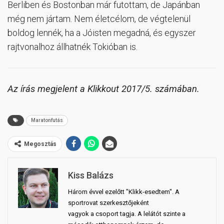
Berliben és Bostonban már futottam, de Japánban
még nem jártam. Nem életcélom, de végtelenül
boldog lennék, ha a Jóisten megadná, és egyszer
rajtvonalhoz állhatnék Tokióban is.
Az írás megjelent a Klikkout 2017/5. számában.
Maratonfutás
Megosztás
Kiss Balázs
Három évvel ezelőtt "Klikk-esedtem". A
sportrovat szerkesztőjeként
vagyok a csoport tagja. A lelátót szinte a