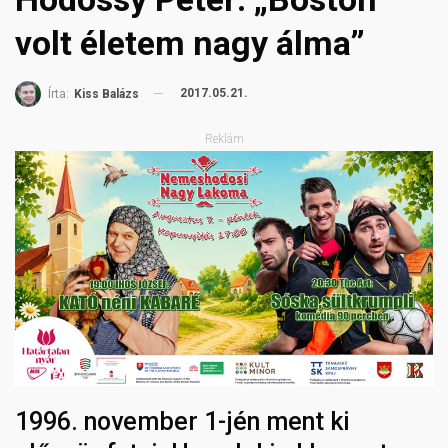
volt életem nagy álma”
2017.05.21.
Írta:
Kiss Balázs
Reklám
1996. november 1-jén ment ki