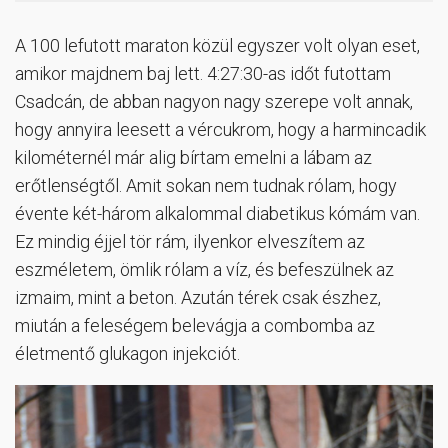
A 100 lefutott maraton közül egyszer volt olyan eset,
amikor majdnem baj lett. 4:27:30-as időt futottam
Csadcán, de abban nagyon nagy szerepe volt annak,
hogy annyira leesett a vércukrom, hogy a harmincadik
kilométernél már alig bírtam emelni a lábam az
erőtlenségtől. Amit sokan nem tudnak rólam, hogy
évente két-három alkalommal diabetikus kómám van.
Ez mindig éjjel tör rám, ilyenkor elveszítem az
eszméletem, ömlik rólam a víz, és befeszülnek az
izmaim, mint a beton. Azután térek csak észhez,
miután a feleségem belevágja a combomba az
életmentő glukagon injekciót.