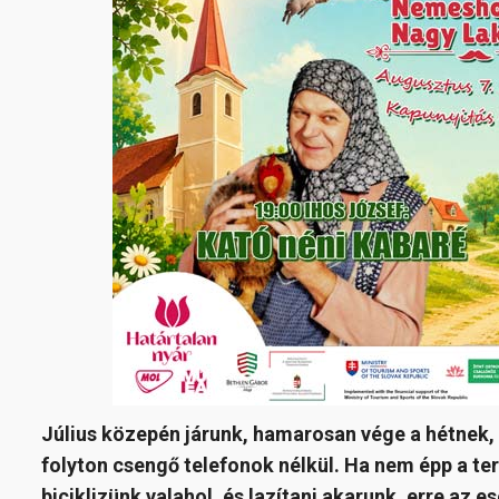
Július közepén járunk, hamarosan vége a hétnek, 
folyton csengő telefonok nélkül. Ha nem épp a t
biciklizünk valahol, és lazítani akarunk, erre az 