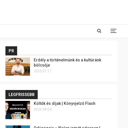
PR
Erdély a történelmünk és a kultúránk
bölcsője
2025.07.17.
LEGFRISSEBB
Költők és díjak | Könyvjelző Flash
2026.08.04.
Odüsszeia – Nolan ismét odacsap |