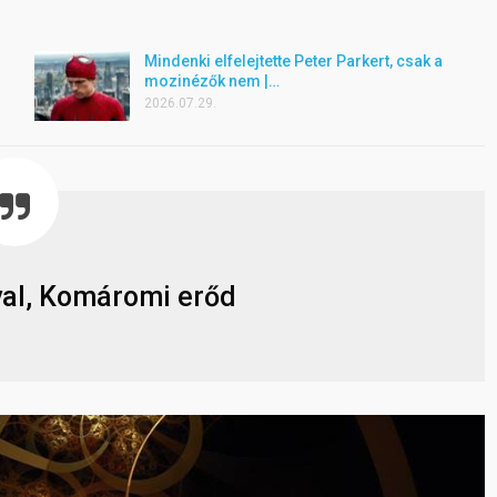
Mindenki elfelejtette Peter Parkert, csak a
mozinézők nem |…
2026.07.29.
val, Komáromi erőd