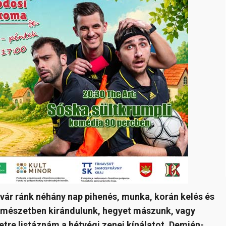
vár ránk néhány nap pihenés, munka, korán kelés és
ermészetben kirándulunk, hegyet mászunk, vagy
esetre listáznám a hétvégi zenei kínálatot. Demjén-