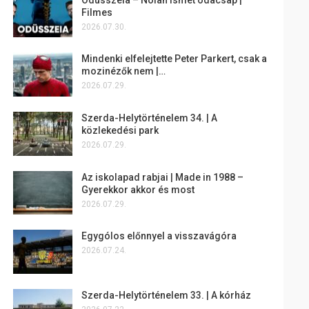
Filmes
2026.07.30.
Mindenki elfelejtette Peter Parkert, csak a
mozinézők nem |…
2026.07.29.
Szerda-Helytörténelem 34. | A
közlekedési park
2026.07.29.
Az iskolapad rabjai | Made in 1988 –
Gyerekkor akkor és most
2026.07.29.
Egygólos előnnyel a visszavágóra
2026.07.24.
Szerda-Helytörténelem 33. | A kórház