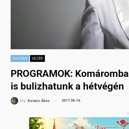
KULTÚRA
VEZÉR
PROGRAMOK: Komáromban,
is bulizhatunk a hétvégén
2017.06.16.
Írta:
Kovács Ákos
R