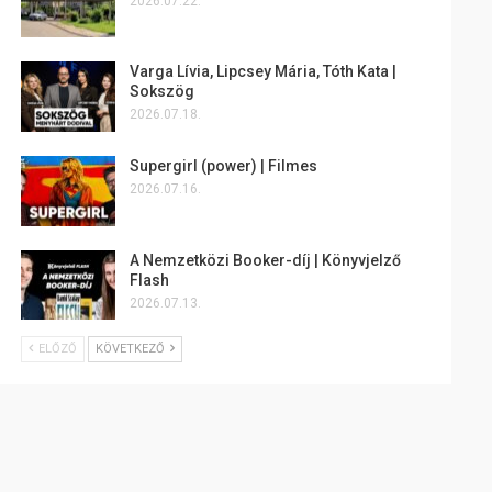
2026.07.22.
Varga Lívia, Lipcsey Mária, Tóth Kata |
Sokszög
2026.07.18.
Supergirl (power) | Filmes
2026.07.16.
A Nemzetközi Booker-díj | Könyvjelző
Flash
2026.07.13.
ELŐZŐ
KÖVETKEZŐ