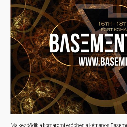
Ma kezdődik a komáromi erődben a kétnapos Basement