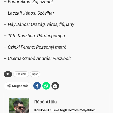
– Fodor Ákos: Zaj-szünet
– Laczkfi János: Szóvihar
– Háy János: Ország, város, fiú, lány
– Tóth Krisztina: Párducpompa
– Czinki Ferenc: Pozsonyi metró
– Cserna-Szabó András: Puszibolt
Irodalom
Nyár
Megosztás
Rásó Attila
Körülbelül 10 éve foglalkozom mélyebben