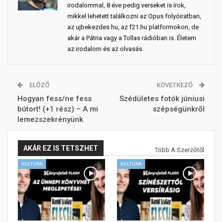
irodalommal, 8 éve pedig verseket is írok,
mikkel lehetett találkozni az Opus folyóiratban,
az ujbekezdes.hu, az f21.hu platformokon, de
akár a Pátria vagy a Tollas rádióban is. Életem
az irodalom és az olvasás.
ELŐZŐ
KÖVETKEZŐ
Hogyan fess/ne fess
Szédületes fotók júniusi
bútort! (+1 rész) – A mi
szépségünkről
lemezszekrényünk
AKÁR EZ IS TETSZHET
Több A Szerzőtől
KULTÚRA
KULTÚRA