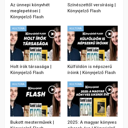
Az ünnepi könyvhét
Színészettől versírásig |
meglepetései |
Könyvjelző Flash
Könyvjelző Flash
KULTÚRA
KULTÚRA
Holt írók társasága |
Külföldön is népszerű
Könyvjelző Flash
íróink | Könyvjelző Flash
KULTÚRA
KULTÚRA
Bukott mesterművek |
2025: A magyar könyves