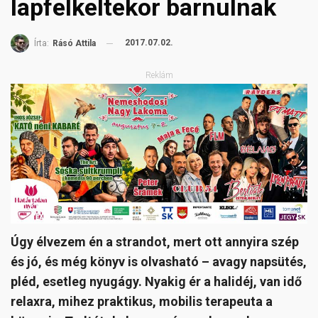
lapfelkeltekor barnulnak
2017.07.02.
Írta:
Rásó Attila
Reklám
Úgy élvezem én a strandot, mert ott annyira szép
és jó, és még könyv is olvasható – avagy napsütés,
pléd, esetleg nyugágy. Nyakig ér a halidéj, van idő
relaxra, mihez praktikus, mobilis terapeuta a