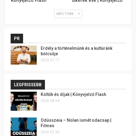
Könyvjelző Flash
sikerek éve | Könyvjelző
MÉG TÖBB...
PR
Erdély a történelmünk és a kultúránk
bölcsője
2025.07.17.
LEGFRISSEBB
Költők és díjak | Könyvjelző Flash
2026.08.04.
Odüsszeia – Nolan ismét odacsap |
Filmes
2026.07.30.