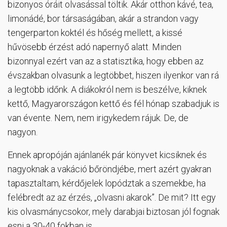
bizonyos óráit olvasással töltik. Akár otthon kávé, tea,
limonádé, bor társaságában, akár a strandon vagy
tengerparton koktél és hőség mellett, a kissé
hűvösebb érzést adó napernyő alatt. Minden
bizonnyal ezért van az a statisztika, hogy ebben az
évszakban olvasunk a legtöbbet, hiszen ilyenkor van rá
a legtöbb időnk. A diákokról nem is beszélve, kiknek
kettő, Magyarországon kettő és fél hónap szabadjuk is
van évente. Nem, nem irigykedem rájuk. De, de
nagyon.
Ennek apropóján ajánlanék pár könyvet kicsiknek és
nagyoknak a vakáció bőröndjébe, mert azért gyakran
tapasztaltam, kérdőjelek lopództak a szemekbe, ha
felébredt az az érzés, „olvasni akarok”. De mit? Itt egy
kis olvasmánycsokor, mely darabjai biztosan jól fognak
esni a 30-40 fokban is.