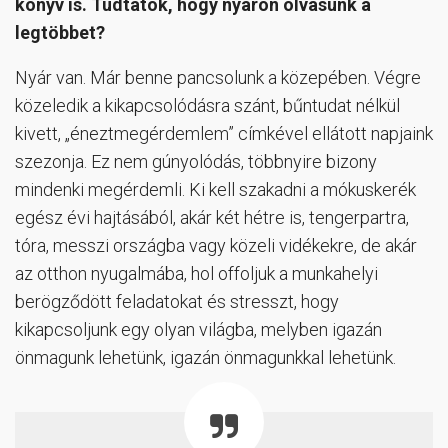
könyv is. Tudtátok, hogy nyáron olvasunk a
legtöbbet?
Nyár van. Már benne pancsolunk a közepében. Végre
közeledik a kikapcsolódásra szánt, bűntudat nélkül
kivett, „éneztmegérdemlem” címkével ellátott napjaink
szezonja. Ez nem gúnyolódás, többnyire bizony
mindenki megérdemli. Ki kell szakadni a mókuskerék
egész évi hajtásából, akár két hétre is, tengerpartra,
tóra, messzi országba vagy közeli vidékekre, de akár
az otthon nyugalmába, hol offoljuk a munkahelyi
berögződött feladatokat és stresszt, hogy
kikapcsoljunk egy olyan világba, melyben igazán
önmagunk lehetünk, igazán önmagunkkal lehetünk.