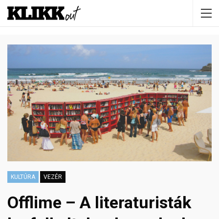
KULTÚRA
VEZÉR
Offlime – A literaturisták