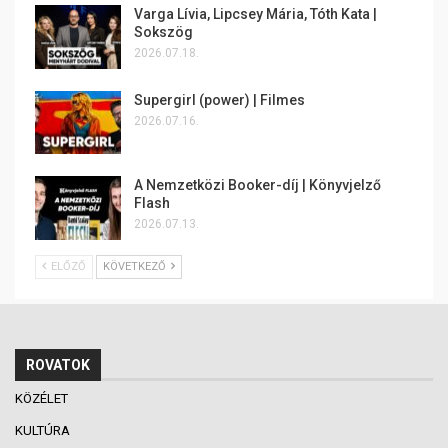
Varga Lívia, Lipcsey Mária, Tóth Kata |
Sokszög
2026.07.18.
Supergirl (power) | Filmes
2026.07.16.
A Nemzetközi Booker-díj | Könyvjelző
Flash
2026.07.13.
ELŐZŐ
KÖVETKEZŐ
ROVATOK
KÖZÉLET
KULTÚRA