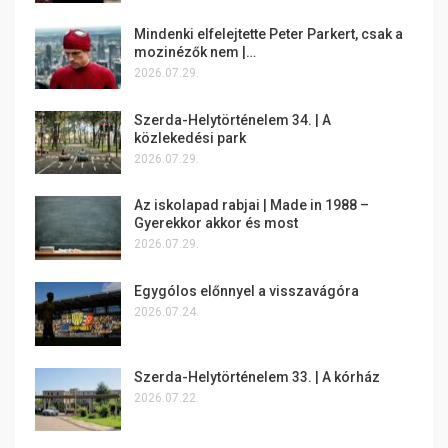
Mindenki elfelejtette Peter Parkert, csak a
mozinézők nem |…
2026.07.29.
Szerda-Helytörténelem 34. | A
közlekedési park
2026.07.29.
Az iskolapad rabjai | Made in 1988 –
Gyerekkor akkor és most
2026.07.29.
Egygólos előnnyel a visszavágóra
2026.07.24.
Szerda-Helytörténelem 33. | A kórház
2026.07.22.