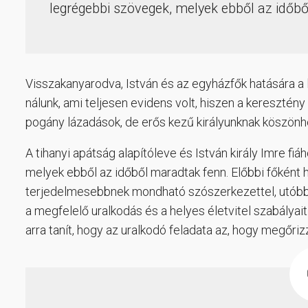
legrégebbi szövegek, melyek ebből az időb
Visszakanyarodva, István és az egyházfők hatására a 
nálunk, ami teljesen evidens volt, hiszen a keresztény
pogány lázadások, de erős kezű királyunknak köszönhe
A tihanyi apátság alapítóleve és István király Imre fi
melyek ebből az időből maradtak fenn. Előbbi főként
terjedelmesebbnek mondható szószerkezettel, utóbbi
a megfelelő uralkodás és a helyes életvitel szabályait.
arra tanít, hogy az uralkodó feladata az, hogy megőrizz