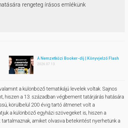
 hatására rengeteg írásos emlékünk
A Nemzetközi Booker-díj | Könyvjelző Flash
2026.07.13.
 valamint a különböző tematikájú levelek voltak. Sajnos
t, hiszen a 13. században végbement tatárjárás hatására
ú, körülbelül 200 évig tartó átmenet volt a
tjuk a különböző egyházi szövegeket is, hiszen a
t tartalmaznak, amiket olvasva betekintést nyerhetünk a