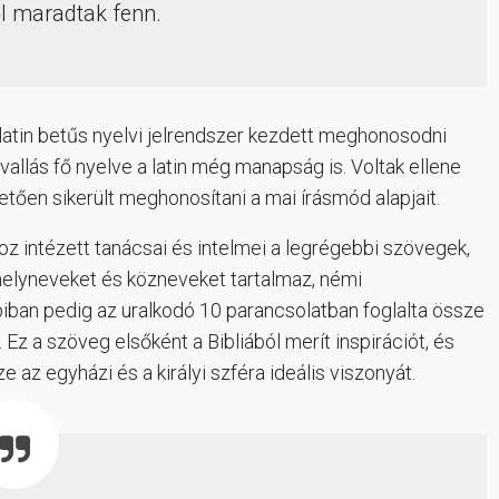
ől maradtak fenn.
latin betűs nyelvi jelrendszer kezdett meghonosodni
 vallás fő nyelve a latin még manapság is. Voltak ellene
tően sikerült meghonosítani a mai írásmód alapjait.
ához intézett tanácsai és intelmei a legrégebbi szövegek,
 helyneveket és közneveket tartalmaz, némi
ban pedig az uralkodó 10 parancsolatban foglalta össze
 Ez a szöveg elsőként a Bibliából merít inspirációt, és
e az egyházi és a királyi szféra ideális viszonyát.