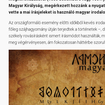
Magyar Királyság, megérkezett hozzánk a nyugati 
vette a mai írásjeleket is használó magyar irodal
Az országformáló esemény előtti időkből kevés iroda
főleg szájhagyomány útján terjedtek a történetek –, 
székely rovásírásként ismert írásmódot használták, m
meg végérvényesen, ám fokozatosan háttérbe szorult