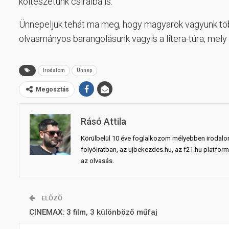
költészetünk csíráiba is.
Ünnepeljük tehát ma meg, hogy magyarok vagyunk több
olvasmányos barangolásunk vagyis a litera-túra, mely
Irodalom
Ünnep
Megosztás
Rásó Attila
Körülbelül 10 éve foglalkozom mélyebben irodalomm
folyóiratban, az ujbekezdes.hu, az f21.hu platform
az olvasás.
ELŐZŐ
CINEMAX: 3 film, 3 különböző műfaj