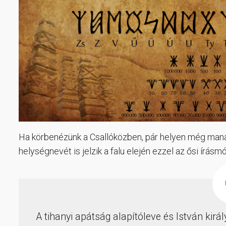
Ha körbenézünk a Csallóközben, pár helyen még manap
helységnevét is jelzik a falu elején ezzel az ősi írá
A tihanyi apátság alapítóleve és István királ