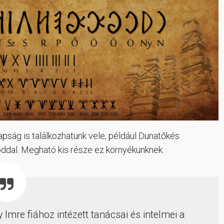
ság is találkozhatunk vele, például Dunatőkés
smóddal. Megható kis része ez környékünknek.
y Imre fiához intézett tanácsai és intelmei a