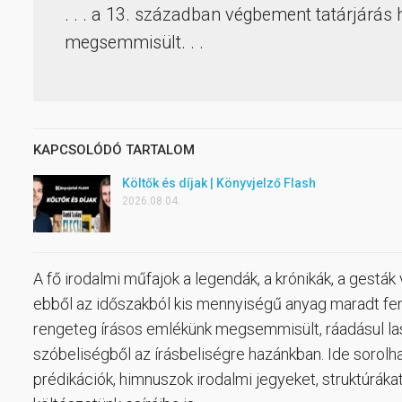
. . . a 13. században végbement tatárjárás
megsemmisült. . .
KAPCSOLÓDÓ TARTALOM
Költők és díjak | Könyvjelző Flash
2026.08.04.
A fő irodalmi műfajok a legendák, a krónikák, a gesták
ebből az időszakból kis mennyiségű anyag maradt fen
rengeteg írásos emlékünk megsemmisült, ráadásul lass
szóbeliségből az írásbeliségre hazánkban. Ide sorolha
prédikációk, himnuszok irodalmi jegyeket, struktúráka