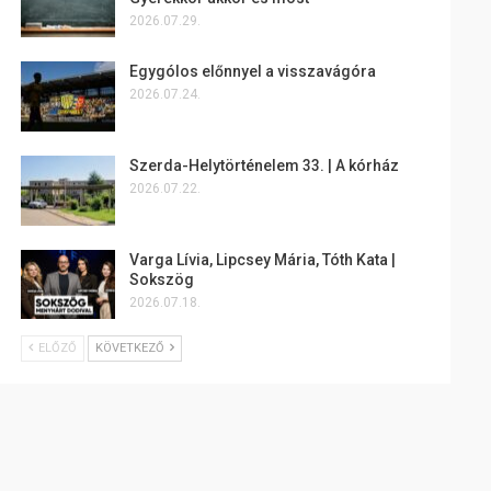
2026.07.29.
Egygólos előnnyel a visszavágóra
2026.07.24.
Szerda-Helytörténelem 33. | A kórház
2026.07.22.
Varga Lívia, Lipcsey Mária, Tóth Kata |
Sokszög
2026.07.18.
ELŐZŐ
KÖVETKEZŐ