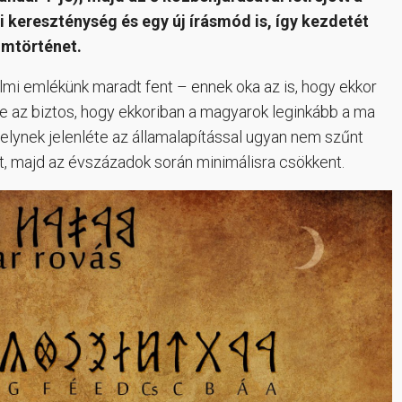
kereszténység és egy új írásmód is, így kezdetét
omtörténet.
lmi emlékünk maradt fent – ennek oka az is, hogy ekkor
de az biztos, hogy ekkoriban a magyarok leginkább a ma
elynek jelenléte az államalapítással ugyan nem szűnt
, majd az évszázadok során minimálisra csökkent.