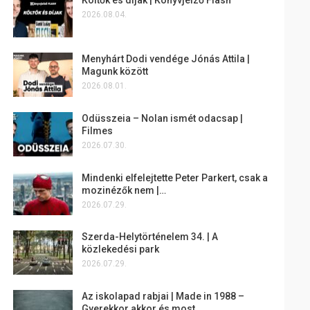
2026.08.04.
Menyhárt Dodi vendége Jónás Attila |
Magunk között
2026.08.01.
Odüsszeia – Nolan ismét odacsap |
Filmes
2026.07.30.
Mindenki elfelejtette Peter Parkert, csak a
mozinézők nem |…
2026.07.29.
Szerda-Helytörténelem 34. | A
közlekedési park
2026.07.29.
Az iskolapad rabjai | Made in 1988 –
Gyerekkor akkor és most