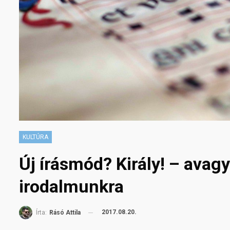
KULTÚRA
Új írásmód? Király! – avag
irodalmunkra
2017.08.20.
Írta:
Rásó Attila