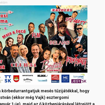
eklám
s körbedurrantgatjuk mesés tűzijátékkal, hogy
stván (ekkor még Vajk) esztergomi
uár 1-je), majd az ő közbenjárásával létrejött a