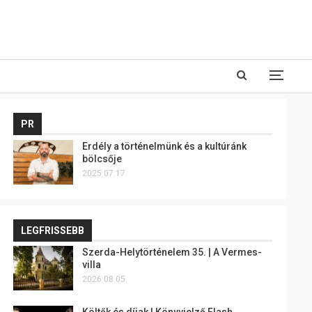
PR
Erdély a történelmünk és a kultúránk
bölcsője
2025.07.17.
LEGFRISSEBB
Szerda-Helytörténelem 35. | A Vermes-
villa
2026.08.05.
Költők és díjak | Könyvjelző Flash