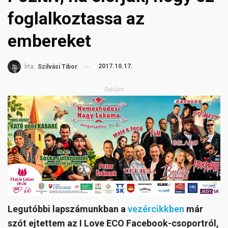
foglalkoztassa az
embereket
2017.10.17.
Írta:
Szilvási Tibor
Reklám
Legutóbbi lapszámunkban a
vezércikkben
már
szót ejtettem az I Love ECO Facebook-csoportról,