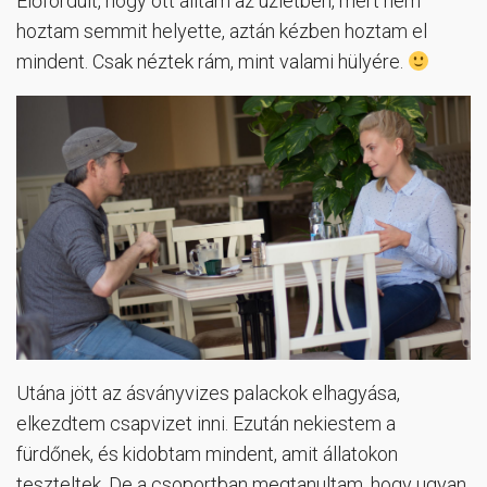
Előfordult, hogy ott álltam az üzletben, mert nem
hoztam semmit helyette, aztán kézben hoztam el
mindent. Csak néztek rám, mint valami hülyére.
Utána jött az ásványvizes palackok elhagyása,
elkezdtem csapvizet inni. Ezután nekiestem a
fürdőnek, és kidobtam mindent, amit állatokon
teszteltek. De a csoportban megtanultam, hogy ugyan