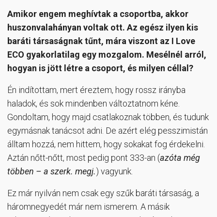
Amikor engem meghívtak a csoportba, akkor
huszonvalahányan voltak ott. Az egész ilyen kis
baráti társaságnak tűnt, mára viszont az I Love
ECO gyakorlatilag egy mozgalom. Mesélnél arról,
hogyan is jött létre a csoport, és milyen céllal?
Én indítottam, mert éreztem, hogy rossz irányba
haladok, és sok mindenben változtatnom kéne.
Gondoltam, hogy majd csatlakoznak többen, és tudunk
egymásnak tanácsot adni. De azért elég pesszimistán
álltam hozzá, nem hittem, hogy sokakat fog érdekelni.
Aztán nőtt-nőtt, most pedig pont 333-an (
azóta még
többen – a szerk. megj.
) vagyunk.
Ez már nyilván nem csak egy szűk baráti társaság, a
háromnegyedét már nem ismerem. A másik