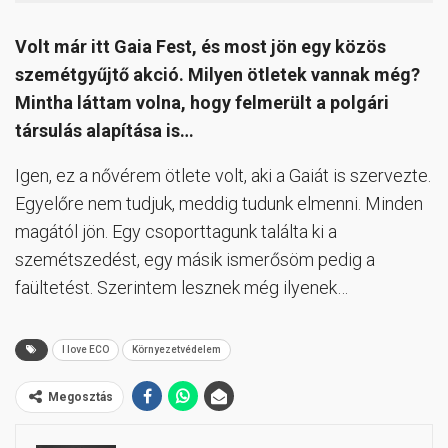
Volt már itt Gaia Fest, és most jön egy közös
szemétgyűjtő akció. Milyen ötletek vannak még?
Mintha láttam volna, hogy felmerült a polgári
társulás alapítása is…
Igen, ez a nővérem ötlete volt, aki a Gaiát is szervezte.
Egyelőre nem tudjuk, meddig tudunk elmenni. Minden
magától jön. Egy csoporttagunk találta ki a
szemétszedést, egy másik ismerősöm pedig a
faültetést. Szerintem lesznek még ilyenek…
I love ECO
Környezetvédelem
Megosztás