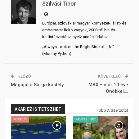
Szilvási Tibor
Európai, szlovákiai magyar, környezet-, állat- és
emberbarát fickó vagyok, 2008-tól hír- és
kattintásvadász, nyelvtannáci firkász.
„Always Look on the Bright Side of Life“
(Monthy Python)
ELŐZŐ
KÖVETKEZŐ
Megújul a Sárga kastély
MAX – már 10 éve
Önökkel….
AKÁR EZ IS TETSZHET
Több A Szerzőtől
KÖZÉLET
KÁVÉSZÜNET