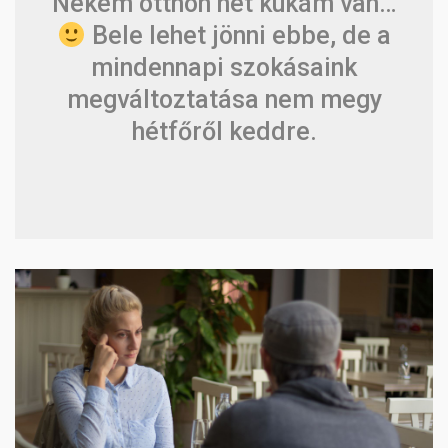
Nekem otthon hét kukám van…
Bele lehet jönni ebbe, de a
mindennapi szokásaink
megváltoztatása nem megy
hétfőről keddre.