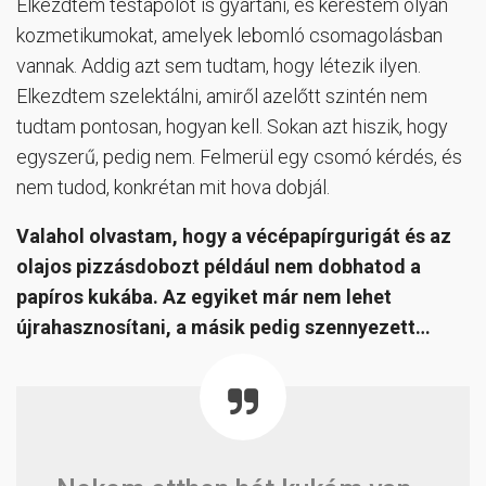
Elkezdtem testápolót is gyártani, és kerestem olyan
kozmetikumokat, amelyek lebomló csomagolásban
vannak. Addig azt sem tudtam, hogy létezik ilyen.
Elkezdtem szelektálni, amiről azelőtt szintén nem
tudtam pontosan, hogyan kell. Sokan azt hiszik, hogy
egyszerű, pedig nem. Felmerül egy csomó kérdés, és
nem tudod, konkrétan mit hova dobjál.
Valahol olvastam, hogy a vécépapírgurigát és az
olajos pizzásdobozt például nem dobhatod a
papíros kukába. Az egyiket már nem lehet
újrahasznosítani, a másik pedig szennyezett…