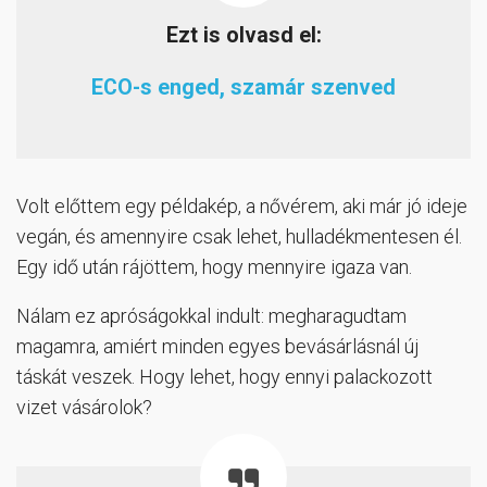
Ezt is olvasd el:
ECO-s enged, szamár szenved
Volt előttem egy példakép, a nővérem, aki már jó ideje
vegán, és amennyire csak lehet, hulladékmentesen él.
Egy idő után rájöttem, hogy mennyire igaza van.
Nálam ez apróságokkal indult: megharagudtam
magamra, amiért minden egyes bevásárlásnál új
táskát veszek. Hogy lehet, hogy ennyi palackozott
vizet vásárolok?