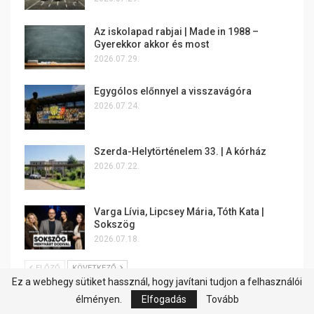
Az iskolapad rabjai | Made in 1988 –
Gyerekkor akkor és most
2026.07.29.
Egygólos előnnyel a visszavágóra
2026.07.24.
Szerda-Helytörténelem 33. | A kórház
2026.07.22.
Varga Lívia, Lipcsey Mária, Tóth Kata |
Sokszög
2026.07.18.
ELŐZŐ
KÖVETKEZŐ
Ez a webhegy sütiket hassznál, hogy javítani tudjon a felhasználói
élményen.
Elfogadás
Tovább