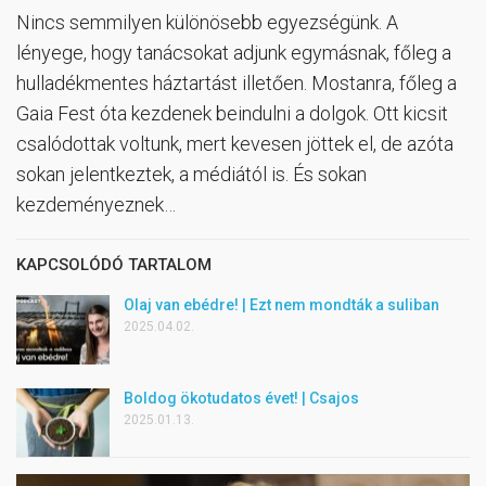
Nincs semmilyen különösebb egyezségünk. A
lényege, hogy tanácsokat adjunk egymásnak, főleg a
hulladékmentes háztartást illetően. Mostanra, főleg a
Gaia Fest óta kezdenek beindulni a dolgok. Ott kicsit
csalódottak voltunk, mert kevesen jöttek el, de azóta
sokan jelentkeztek, a médiától is. És sokan
kezdeményeznek…
KAPCSOLÓDÓ TARTALOM
Olaj van ebédre! | Ezt nem mondták a suliban
2025.04.02.
Boldog ökotudatos évet! | Csajos
2025.01.13.