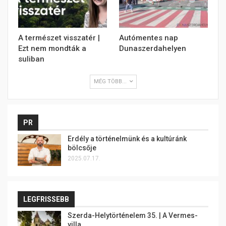
A természet visszatér |
Autómentes nap
Ezt nem mondták a
Dunaszerdahelyen
suliban
MÉG TÖBB...
PR
Erdély a történelmünk és a kultúránk
bölcsője
2025.07.17.
LEGFRISSEBB
Szerda-Helytörténelem 35. | A Vermes-
villa