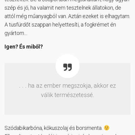
szép és jó, ha valamit nem tesztelnek állatokon, de
attól még műanyagból van. Aztán ezeket is elhagytam.
A tusfürdőt szappan helyettesíti, a fogkrémet én
gyártom…
Igen? És miből?
. . . ha az ember megszokja, akkor ez
válik természetessé.
Szódabikarbóna, kókuszolaj és borsmenta.