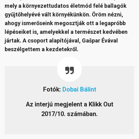
mely a környezettudatos életmód felé ballagók
gyűjtőhelyévé vált környékünkön. Öröm nézni,
ahogy ismerőseink megosztják ott a legapróbb
lépéseiket is, amelyekkel a természet kedvében
jártak. A csoport alapítójával, Ga
špar Évával
beszélgettem a kezdetekről.
Fotók:
Dobai Bálint
Az interjú megjelent a Klikk Out
2017/10. számában.