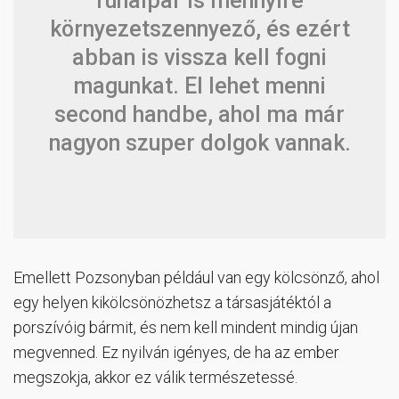
ruhaipar is mennyire
környezetszennyező, és ezért
abban is vissza kell fogni
magunkat. El lehet menni
second handbe, ahol ma már
nagyon szuper dolgok vannak.
Emellett Pozsonyban például van egy kölcsönző, ahol
egy helyen kikölcsönözhetsz a társasjátéktól a
porszívóig bármit, és nem kell mindent mindig újan
megvenned. Ez nyilván igényes, de ha az ember
megszokja, akkor ez válik természetessé.