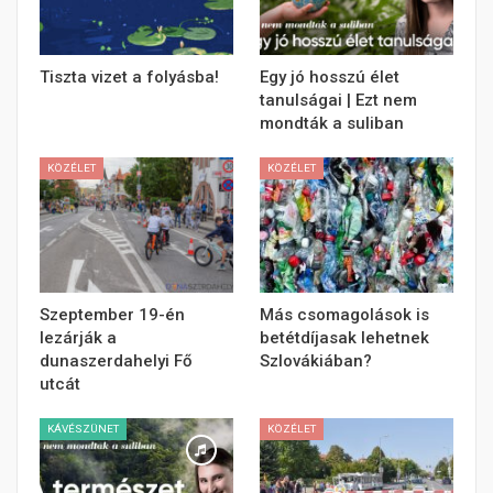
Tiszta vizet a folyásba!
Egy jó hosszú élet
tanulságai | Ezt nem
mondták a suliban
KÖZÉLET
KÖZÉLET
Szeptember 19-én
Más csomagolások is
lezárják a
betétdíjasak lehetnek
dunaszerdahelyi Fő
Szlovákiában?
utcát
KÁVÉSZÜNET
KÖZÉLET