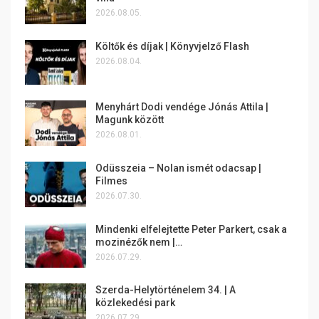
2026.08.05.
Költők és díjak | Könyvjelző Flash
2026.08.04.
Menyhárt Dodi vendége Jónás Attila |
Magunk között
2026.08.01.
Odüsszeia – Nolan ismét odacsap |
Filmes
2026.07.30.
Mindenki elfelejtette Peter Parkert, csak a
mozinézők nem |…
2026.07.29.
Szerda-Helytörténelem 34. | A
közlekedési park
2026.07.29.