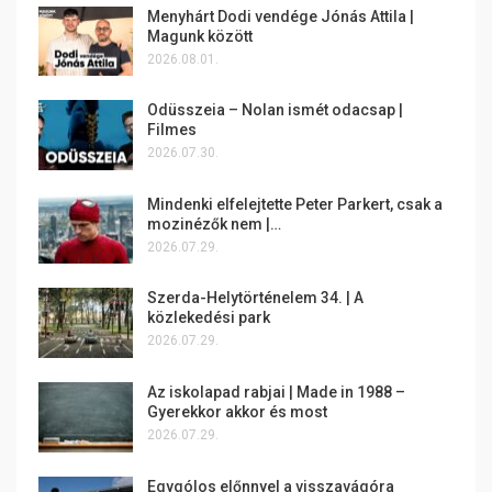
Menyhárt Dodi vendége Jónás Attila |
Magunk között
2026.08.01.
Odüsszeia – Nolan ismét odacsap |
Filmes
2026.07.30.
Mindenki elfelejtette Peter Parkert, csak a
mozinézők nem |…
2026.07.29.
Szerda-Helytörténelem 34. | A
közlekedési park
2026.07.29.
Az iskolapad rabjai | Made in 1988 –
Gyerekkor akkor és most
2026.07.29.
Egygólos előnnyel a visszavágóra