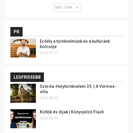
MÉG TÖBB...
PR
Erdély a történelmünk és a kultúránk
bölcsője
2025.07.17.
LEGFRISSEBB
Szerda-Helytörténelem 35. | A Vermes-
villa
2026.08.05.
Költők és díjak | Könyvjelző Flash
2026.08.04.