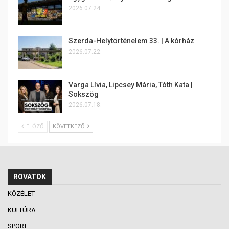
2026.07.24.
Szerda-Helytörténelem 33. | A kórház
2026.07.22.
Varga Lívia, Lipcsey Mária, Tóth Kata |
Sokszög
2026.07.18.
ELŐZŐ
KÖVETKEZŐ
ROVATOK
KÖZÉLET
KULTÚRA
SPORT