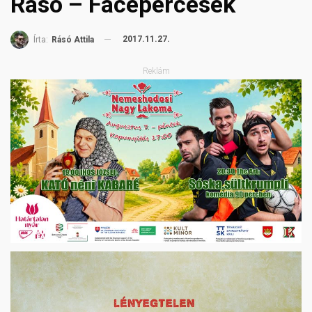
Rásó – Facepercesek
2017.11.27.
Írta:
Rásó Attila
Reklám