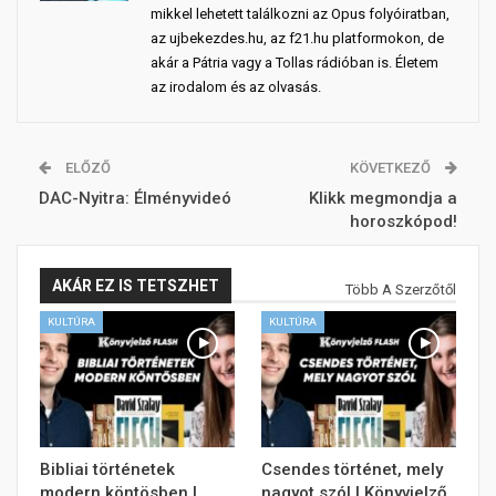
mikkel lehetett találkozni az Opus folyóiratban,
az ujbekezdes.hu, az f21.hu platformokon, de
akár a Pátria vagy a Tollas rádióban is. Életem
az irodalom és az olvasás.
ELŐZŐ
KÖVETKEZŐ
DAC-Nyitra: Élményvideó
Klikk megmondja a
horoszkópod!
AKÁR EZ IS TETSZHET
Több A Szerzőtől
KULTÚRA
KULTÚRA
Bibliai történetek
Csendes történet, mely
modern köntösben |
nagyot szól | Könyvjelző