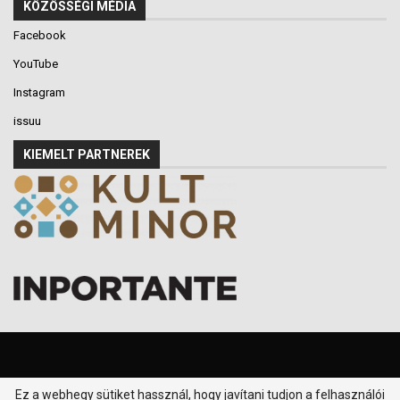
KÖZÖSSÉGI MÉDIA
Facebook
YouTube
Instagram
issuu
KIEMELT PARTNEREK
Ez a webhegy sütiket hassznál, hogy javítani tudjon a felhasználói
© 2016-2026 - Klikk P.T. - Minden jog fenntartva.