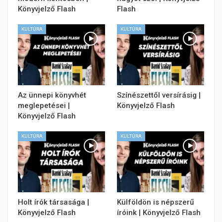
Könyvjelző Flash
Flash
KULTÚRA
KULTÚRA
Az ünnepi könyvhét
Színészettől versírásig |
meglepetései |
Könyvjelző Flash
Könyvjelző Flash
KULTÚRA
KULTÚRA
Holt írók társasága |
Külföldön is népszerű
Könyvjelző Flash
íróink | Könyvjelző Flash