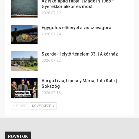
Az iskolapad rabjai | Made in 1988 –
Gyerekkor akkor és most
2026.07.29.
Egygólos előnnyel a visszavágóra
2026.07.24.
Szerda-Helytörténelem 33. | A kórház
2026.07.22.
Varga Lívia, Lipcsey Mária, Tóth Kata |
Sokszög
2026.07.18.
ELŐZŐ
KÖVETKEZŐ
ROVATOK