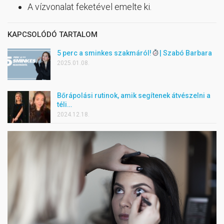
A vízvonalat feketével emelte ki.
KAPCSOLÓDÓ TARTALOM
5 perc a sminkes szakmáról!
| Szabó Barbara
2025.01.08.
Bőrápolási rutinok, amik segítenek átvészelni a
téli…
2024.12.18.