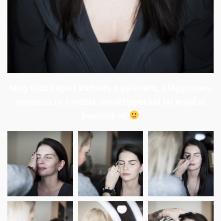
Még több képért kattints a galériára, s légy résen,
ugyanis Lívi további sminktippekkel lát majd el
bennünket!