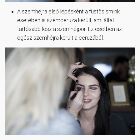
A szemhéjra első lépésként a füstös smink
esetében is szemceruza került, ami által
tartósabb lesz a szemhéjpor. Ez esetben az
egész szemhéjra került a ceruzából.