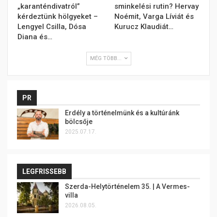
„karanténdivatról”
sminkelési rutin? Hervay
kérdeztünk hölgyeket –
Noémit, Varga Líviát és
Lengyel Csilla, Dósa
Kurucz Klaudiát…
Diana és…
MÉG TÖBB...
PR
Erdély a történelmünk és a kultúránk
bölcsője
2025.07.17.
LEGFRISSEBB
Szerda-Helytörténelem 35. | A Vermes-
villa
2026.08.05.