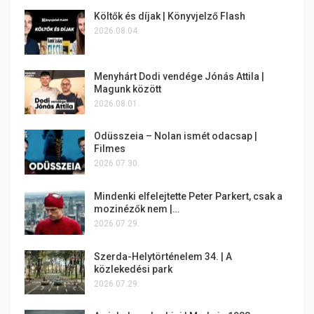
Költők és díjak | Könyvjelző Flash
2026.08.04.
Menyhárt Dodi vendége Jónás Attila |
Magunk között
2026.08.01.
Odüsszeia – Nolan ismét odacsap |
Filmes
2026.07.30.
Mindenki elfelejtette Peter Parkert, csak a
mozinézők nem |…
2026.07.29.
Szerda-Helytörténelem 34. | A
közlekedési park
2026.07.29.