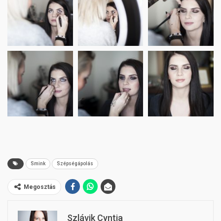
Smink
Szépségápolás
Megosztás
Szlávik Cyntia