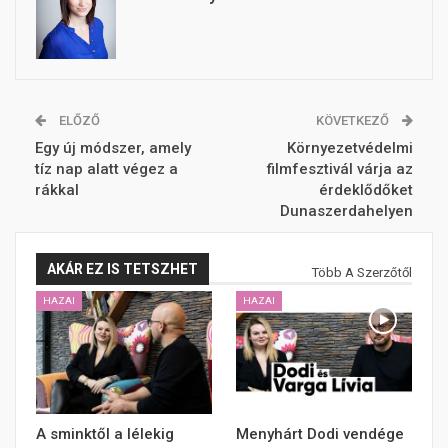
ELŐZŐ
KÖVETKEZŐ
Egy új módszer, amely
Környezetvédelmi
tíz nap alatt végez a
filmfesztivál várja az
rákkal
érdeklődőket
Dunaszerdahelyen
AKÁR EZ IS TETSZHET
Több A Szerzőtől
HAZAI
HAZAI
A sminktől a lélekig
Menyhárt Dodi vendége