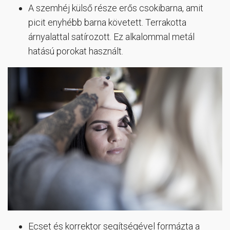
A szemhéj külső része erős csokibarna, amit
picit enyhébb barna követett. Terrakotta
árnyalattal satírozott. Ez alkalommal metál
hatású porokat használt.
Ecset és korrektor segítségével formázta a