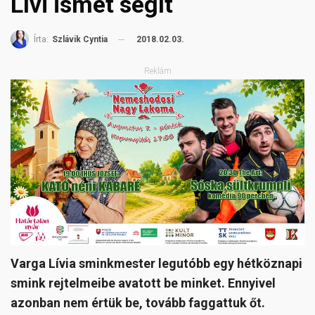
Lívi ismét segít
2018.02.03.
Írta:
Szlávik Cyntia
Reklám
Varga Lívia sminkmester legutóbb egy hétköznapi
smink rejtelmeibe avatott be minket. Ennyivel
azonban nem értük be, tovább faggattuk őt.