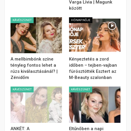
Varga Lívia | Magunk
között
KÁVÉSZÜNET
HÓNAP NŐJE
A mellbimbónk színe
Kényeztetés a zord
tényleg fontos lehet a
időben – tejben-vajban
rúzs kiválasztásánál? |
fürösztötték Esztert az
Zénidőm
M-Beauty szalonban
KÁVÉSZÜNET
KÁVÉSZÜNET
ANKÉT: A
Eltűnőben a napi