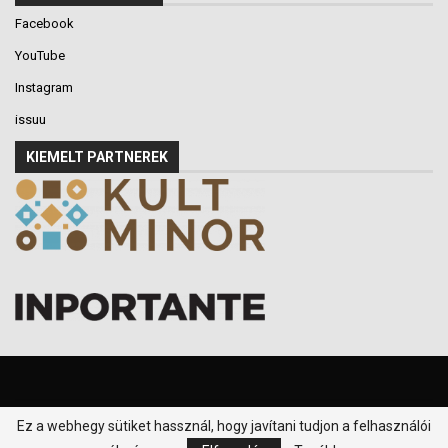
Facebook
YouTube
Instagram
issuu
KIEMELT PARTNEREK
Ez a webhegy sütiket hassznál, hogy javítani tudjon a felhasználói
© 2016-2026 - Klikk P.T. - Minden jog fenntartva.