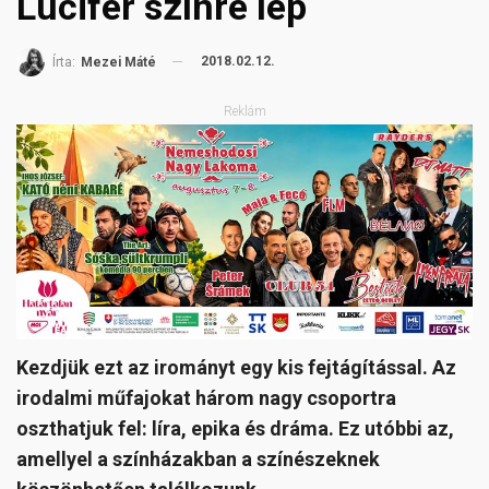
Lucifer színre lép
2018.02.12.
Írta:
Mezei Máté
Reklám
Kezdjük ezt az irományt egy kis fejtágítással. Az
irodalmi műfajokat három nagy csoportra
oszthatjuk fel: líra, epika és dráma. Ez utóbbi az,
amellyel a színházakban a színészeknek