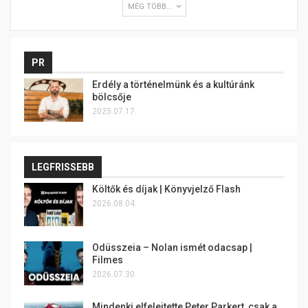
MÉG TÖBB...
PR
Erdély a történelmünk és a kultúránk
bölcsője
2025.07.17.
LEGFRISSEBB
Költők és díjak | Könyvjelző Flash
2026.08.04.
Odüsszeia – Nolan ismét odacsap |
Filmes
2026.07.30.
Mindenki elfelejtette Peter Parkert, csak a