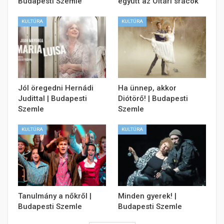
Budapesti Szemle
együtt az Oltári srácok
KULTÚRA
KULTÚRA
Jól öregedni Hernádi
Ha ünnep, akkor
Judittal | Budapesti
Diótörő! | Budapesti
Szemle
Szemle
KULTÚRA
KULTÚRA
Tanulmány a nőkről |
Minden gyerek! |
Budapesti Szemle
Budapesti Szemle