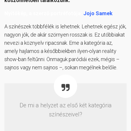
köszönhetően találkozunk.
Nyitókép, a szerző portréfotója:
Jojo Samek
A színészek többfélék is lehetnek. Lehetnek egész jók,
nagyon jók, de akár szörnyen rosszak is. Ez utóbbiakat
nevezi a köznyelv ripacsnak. Eme a kategória az,
amely hajlamos a későbbiekben ilyen-olyan reality
show-ban feltűnni. Önmaguk paródiái ezek, mégis –
sajnos vagy nem sajnos –, sokan megélnek belőle.
De mi a helyzet az első két kategória
színészeivel?