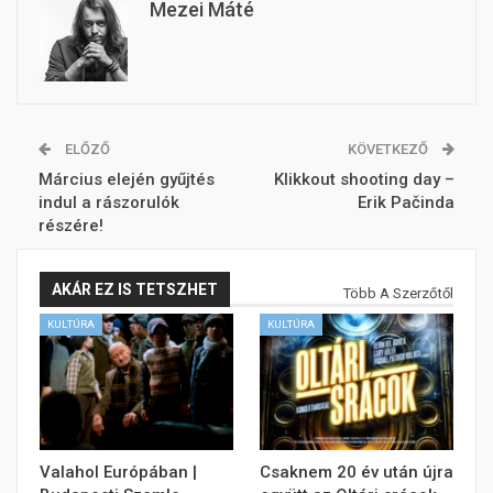
Mezei Máté
ELŐZŐ
KÖVETKEZŐ
Március elején gyűjtés
Klikkout shooting day –
indul a rászorulók
Erik Pačinda
részére!
AKÁR EZ IS TETSZHET
Több A Szerzőtől
KULTÚRA
KULTÚRA
Valahol Európában |
Csaknem 20 év után újra