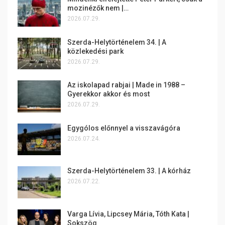
mozinézők nem |…
2026.07.29.
Szerda-Helytörténelem 34. | A
közlekedési park
2026.07.29.
Az iskolapad rabjai | Made in 1988 –
Gyerekkor akkor és most
2026.07.29.
Egygólos előnnyel a visszavágóra
2026.07.24.
Szerda-Helytörténelem 33. | A kórház
2026.07.22.
Varga Lívia, Lipcsey Mária, Tóth Kata |
Sokszög