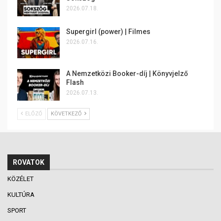
2026.07.18.
Supergirl (power) | Filmes
2026.07.16.
A Nemzetközi Booker-díj | Könyvjelző
Flash
2026.07.13.
ELŐZŐ
KÖVETKEZŐ
ROVATOK
KÖZÉLET
KULTÚRA
SPORT