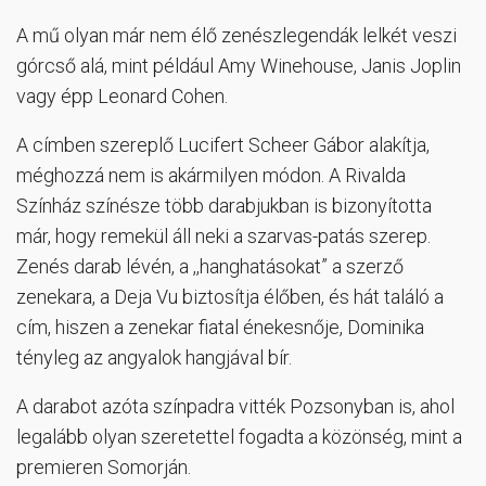
A mű olyan már nem élő zenészlegendák lelkét veszi
górcső alá, mint például Amy Winehouse, Janis Joplin
vagy épp Leonard Cohen.
A címben szereplő Lucifert Scheer Gábor alakítja,
méghozzá nem is akármilyen módon. A Rivalda
Színház színésze több darabjukban is bizonyította
már, hogy remekül áll neki a szarvas-patás szerep.
Zenés darab lévén, a ,,hanghatásokat” a szerző
zenekara, a Deja Vu biztosítja élőben, és hát találó a
cím, hiszen a zenekar fiatal énekesnője, Dominika
tényleg az angyalok hangjával bír.
A darabot azóta színpadra vitték Pozsonyban is, ahol
legalább olyan szeretettel fogadta a közönség, mint a
premieren Somorján.