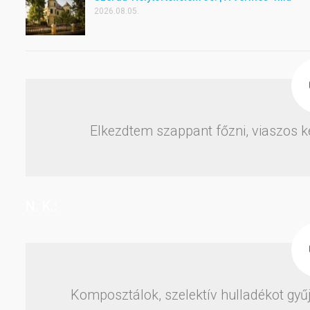
2026.08.05.
Elkezdtem szappant főzni, viaszos k
N. K.:
Komposztálok, szelektív hulladékot gyűj