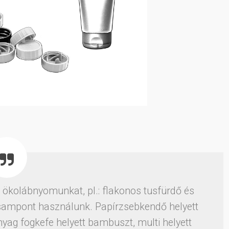
ökolábnyomunkat, pl.: flakonos tusfürdő és
ampont használunk. Papírzsebkendő helyett
anyag fogkefe helyett bambuszt, multi helyett