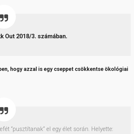
ikk Out 2018/3. számában.
tében, hogy azzal is egy cseppet csökkentse ökológiai
t “pusztítanak” el egy élet során. Helyette: