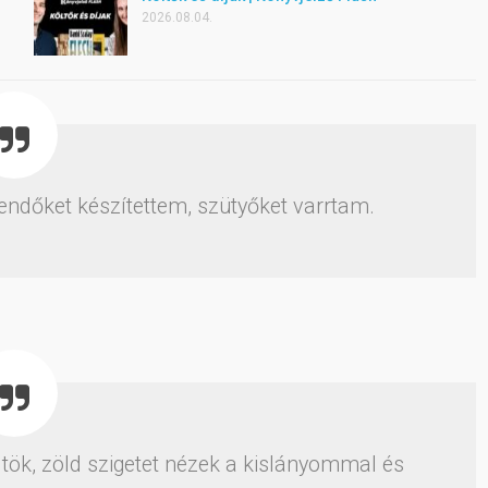
2026.08.04.
endőket készítettem, szütyőket varrtam.
tök, zöld szigetet nézek a kislányommal és