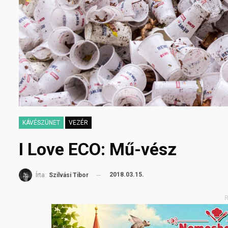
KÁVÉSZÜNET
VEZÉR
I Love ECO: Mű-vész
2018.03.15.
Írta:
Szilvási Tibor
R