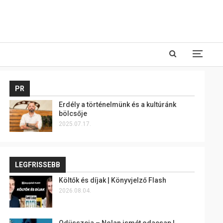
PR
Erdély a történelmünk és a kultúránk
bölcsője
2025.07.17.
LEGFRISSEBB
Költők és díjak | Könyvjelző Flash
2026.08.04.
Odüsszeia – Nolan ismét odacsap |