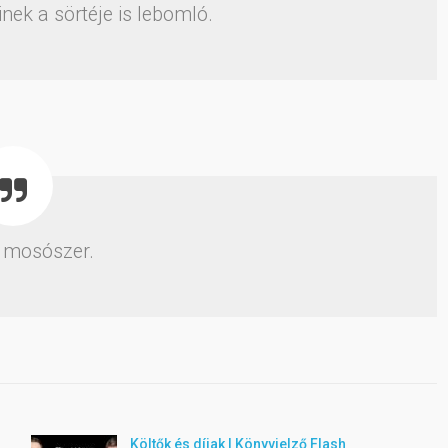
ek a sörtéje is lebomló.
 mosószer.
Költők és díjak | Könyvjelző Flash