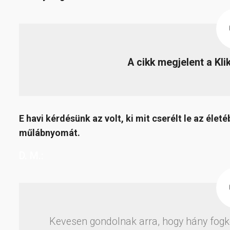
A cikk megjelent a Kl
E havi kérdésünk az volt, ki mit cserélt le az éle
műlábnyomát.
D. M.:
Kevesen gondolnak arra, hogy hány fogkefé