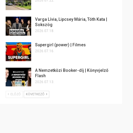
2026.07.22.
Varga Lívia, Lipcsey Mária, Tóth Kata |
Sokszög
2026.07.18.
Supergirl (power) | Filmes
2026.07.16.
A Nemzetközi Booker-díj | Könyvjelző
Flash
2026.07.13.
ELŐZŐ
KÖVETKEZŐ