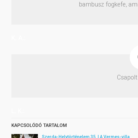
bambusz fogkefe, amin
K. A.:
Csapolt
L. K.:
KAPCSOLÓDÓ TARTALOM
Szerda-Helytörténelem 35. | A Vermes-villa