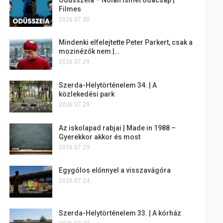
Filmes
2026.07.30.
Mindenki elfelejtette Peter Parkert, csak a
mozinézők nem |…
2026.07.29.
Szerda-Helytörténelem 34. | A
közlekedési park
2026.07.29.
Az iskolapad rabjai | Made in 1988 –
Gyerekkor akkor és most
2026.07.29.
Egygólos előnnyel a visszavágóra
2026.07.24.
Szerda-Helytörténelem 33. | A kórház