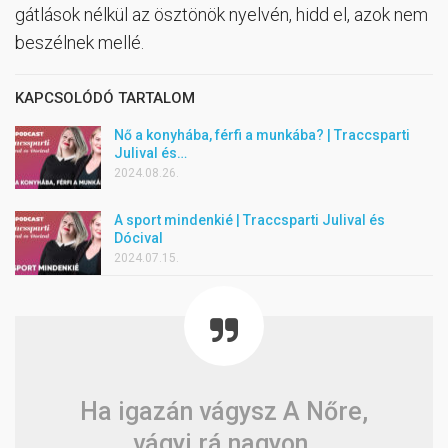
gátlások nélkül az ösztönök nyelvén, hidd el, azok nem
beszélnek mellé.
KAPCSOLÓDÓ TARTALOM
Nő a konyhába, férfi a munkába? | Traccsparti
Julival és…
2024.08.26.
A sport mindenkié | Traccsparti Julival és
Dócival
2024.07.15.
Ha igazán vágysz A Nőre,
vágyj rá nagyon.