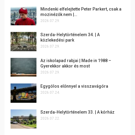
Mindenki elfelejtette Peter Parkert, csak a
mozinézők nem |…
2026.07.29.
Szerda-Helytörténelem 34. | A
közlekedési park
2026.07.29.
Az iskolapad rabjai | Made in 1988 –
Gyerekkor akkor és most
2026.07.29.
Egygólos előnnyel a visszavágóra
2026.07.24.
Szerda-Helytörténelem 33. | A kórház
2026.07.22.