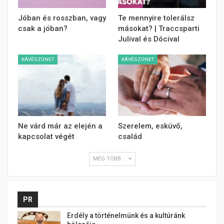
Jóban és rosszban, vagy
Te mennyire tolerálsz
csak a jóban?
másokat? | Traccsparti
Julival és Dócival
KÁVÉSZÜNET
KÁVÉSZÜNET
Ne várd már az elején a
Szerelem, esküvő,
kapcsolat végét
család
MÉG TÖBB...
PR
Erdély a történelmünk és a kultúránk