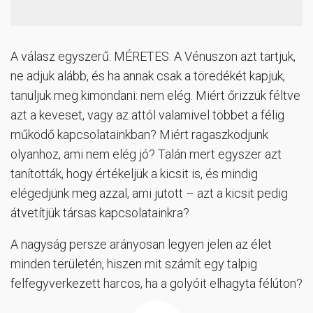
A válasz egyszerű: MÉRETES. A Vénuszon azt tartjuk,
ne adjuk alább, és ha annak csak a töredékét kapjuk,
tanuljuk meg kimondani: nem elég. Miért őrizzük féltve
azt a keveset, vagy az attól valamivel többet a félig
működő kapcsolatainkban? Miért ragaszkodjunk
olyanhoz, ami nem elég jó? Talán mert egyszer azt
tanították, hogy értékeljük a kicsit is, és mindig
elégedjünk meg azzal, ami jutott – azt a kicsit pedig
átvetítjük társas kapcsolatainkra?
A nagyság persze arányosan legyen jelen az élet
minden területén, hiszen mit számít egy talpig
felfegyverkezett harcos, ha a golyóit elhagyta félúton?