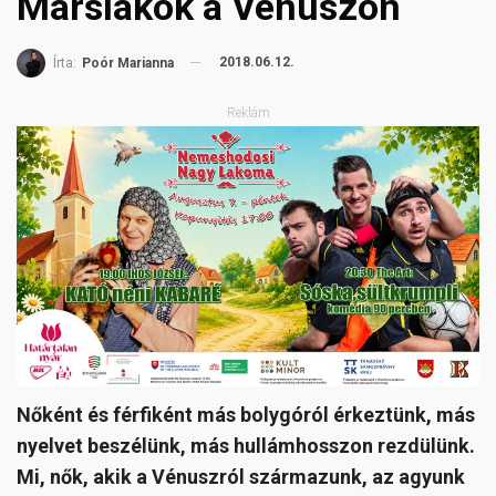
Marslakók a Vénuszon
2018.06.12.
Írta:
Poór Marianna
Reklám
Nőként és férfiként más bolygóról érkeztünk, más
nyelvet beszélünk, más hullámhosszon rezdülünk.
Mi, nők, akik a Vénuszról származunk, az agyunk