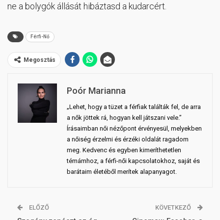
ne a bolygók állását hibáztasd a kudarcért.
Férfi-Nő
Megosztás
Poór Marianna
„Lehet, hogy a tüzet a férfiak találták fel, de arra
a nők jöttek rá, hogyan kell játszani vele.”
Írásaimban női nézőpont érvényesül, melyekben
a nőiség érzelmi és érzéki oldalát ragadom
meg. Kedvenc és egyben kimeríthetetlen
témámhoz, a férfi-női kapcsolatokhoz, saját és
barátaim életéből merítek alapanyagot.
ELŐZŐ
KÖVETKEZŐ