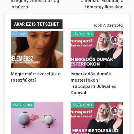
Szegény zenészt az ág
Cinemax: Escobar, a
is húzza
tömeggyilkos ikon
AKÁR EZ IS TETSZHET
Több A Szerzőtől
KULTÚRA
KÁVÉSZÜNET
Mégis miért szeretjük a
Ismerkedős dumák
rosszfiúkat?
mesterfokon |
Traccsparti Julival és
Dócival
KÁVÉSZÜNET
KÁVÉSZÜNET