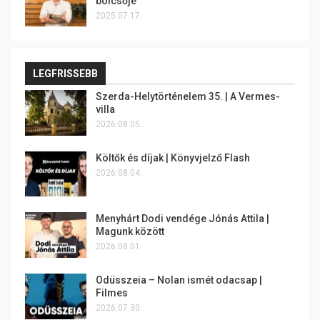
bölcsője
2025.07.17.
LEGFRISSEBB
Szerda-Helytörténelem 35. | A Vermes-
villa
2026.08.05.
Költők és díjak | Könyvjelző Flash
2026.08.04.
Menyhárt Dodi vendége Jónás Attila |
Magunk között
2026.08.01.
Odüsszeia – Nolan ismét odacsap |
Filmes
2026.07.30.