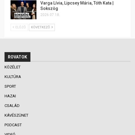
Varga Lívia, Lipcsey Mária, Tóth Kata |
Sokszög
2026.07.18.
ELŐZŐ
KÖVETKEZŐ
ROVATOK
KÖZÉLET
KULTÚRA
SPORT
HAZAI
CSALÁD
KÁVÉSZÜNET
PODCAST
VIDEÓ