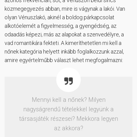
azonos frekvencián, sőt, a Vénuszon belül sincs
közmegegyezés abban, mire is vágynak a lakói. Van
olyan Vénuszlakó, akinél a boldog párkapcsolat
alkotóelemét a figyelmesség, a gyengédség, az
odaadás képezi, más az alapokat a szenvedélyre, a
vad romantikára fekteti. A kimeríthetetlen mi kell a
nőnek kategória helyett inkább foglalkozzunk azzal,
amire egyértelműbb választ lehet megfogalmazni:
Mennyi kell a nőnek? Milyen
nagyságrendű tételekkel legyünk a
társasjáték részesei? Mekkora legyen
az akkora?