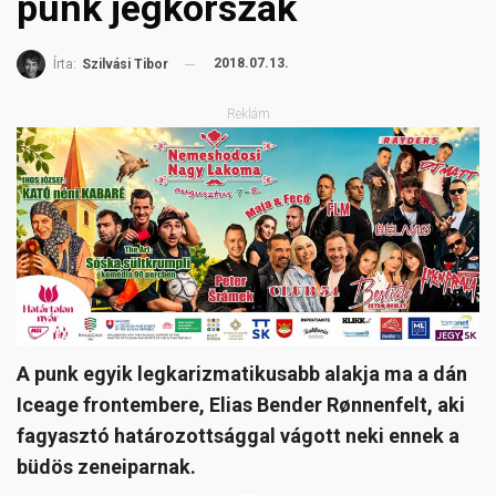
punk jégkorszak
2018.07.13.
Írta:
Szilvási Tibor
Reklám
A punk egyik legkarizmatikusabb alakja ma a dán
Iceage frontembere, Elias Bender Rønnenfelt, aki
fagyasztó határozottsággal vágott neki ennek a
büdös zeneiparnak.