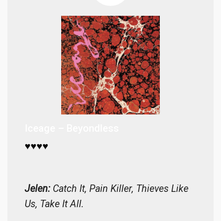
Iceage – Beyondless
♥♥♥♥
Jelen:
Catch It, Pain Killer, Thieves Like
Us, Take It All.