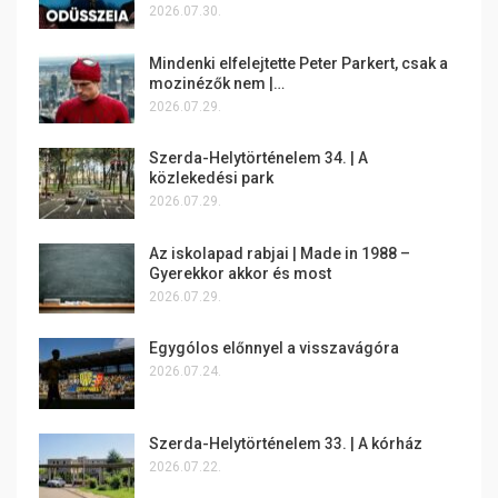
2026.07.30.
Mindenki elfelejtette Peter Parkert, csak a
mozinézők nem |…
2026.07.29.
Szerda-Helytörténelem 34. | A
közlekedési park
2026.07.29.
Az iskolapad rabjai | Made in 1988 –
Gyerekkor akkor és most
2026.07.29.
Egygólos előnnyel a visszavágóra
2026.07.24.
Szerda-Helytörténelem 33. | A kórház
2026.07.22.