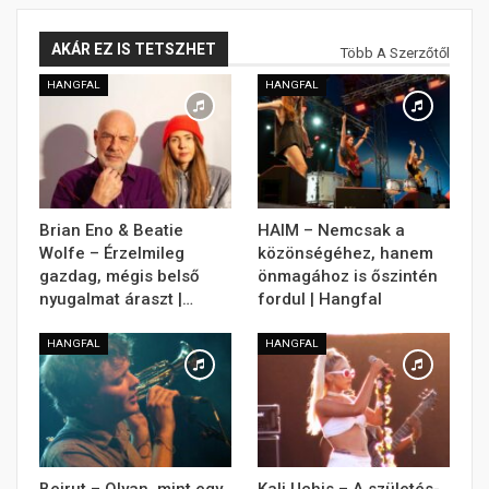
AKÁR EZ IS TETSZHET
Több A Szerzőtől
HANGFAL
HANGFAL
Brian Eno & Beatie
HAIM – Nemcsak a
Wolfe – Érzelmileg
közönségéhez, hanem
gazdag, mégis belső
önmagához is őszintén
nyugalmat áraszt |…
fordul | Hangfal
HANGFAL
HANGFAL