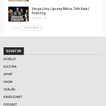
Varga Lívia, Lipcsey Mária, Tóth Kata |
Sokszög
2026.07.18.
ELŐZŐ
KÖVETKEZŐ
ROVATOK
KÖZÉLET
KULTÚRA
SPORT
HAZAI
CSALÁD
KÁVÉSZÜNET
PODCAST