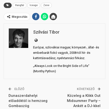
Hangfal
Iceage
Zene
Megosztás
Szilvási Tibor
Európai, szlovákiai magyar, környezet-, állat- és
emberbarát fickó vagyok, 2008-tól hír- és
kattintásvadász, nyelvtannáci firkász.
„Always Look on the Bright Side of Life“
(Monthy Python)
ELŐZŐ
KÖVETKEZŐ
Dunaszerdahelyi
Közeleg a Klikk Out
előadóktól is hemzseg
Midsummer Party –
Gombaszög
Ankét a DJ-kkel