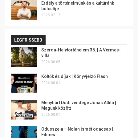
Erdély a történelmünk és a kultúránk
bölcsője
2025.07.17.
LEGFRISSEBB
Szerda-Helytörténelem 35. | A Vermes-
villa
2026.08.05.
Költők és díjak | Könyvjelző Flash
2026.08.04.
Menyhárt Dodi vendége Jónás Attila |
Magunk között
2026.08.01.
Odüsszeia – Nolan ismét odacsap |
Filmes