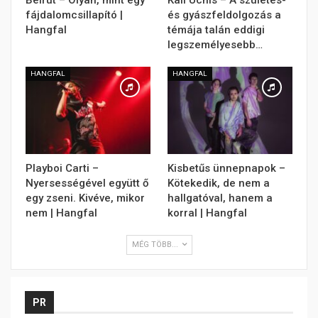
Beirut – Olyan, mint egy
Kali Uchis – A születés-
fájdalomcsillapító |
és gyászfeldolgozás a
Hangfal
témája talán eddigi
legszemélyesebb…
HANGFAL
HANGFAL
Playboi Carti –
Kisbetűs ünnepnapok –
Nyersességével együtt ő
Kötekedik, de nem a
egy zseni. Kivéve, mikor
hallgatóval, hanem a
nem | Hangfal
korral | Hangfal
MÉG TÖBB...
PR