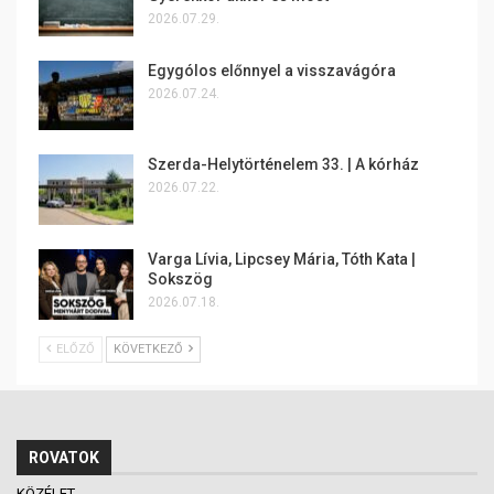
2026.07.29.
Egygólos előnnyel a visszavágóra
2026.07.24.
Szerda-Helytörténelem 33. | A kórház
2026.07.22.
Varga Lívia, Lipcsey Mária, Tóth Kata |
Sokszög
2026.07.18.
ELŐZŐ
KÖVETKEZŐ
ROVATOK
KÖZÉLET