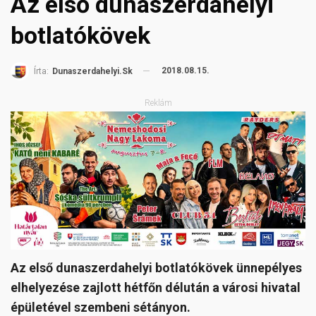
Az első dunaszerdahelyi
botlatókövek
2018.08.15.
Írta:
Dunaszerdahelyi.sk
Reklám
Az első dunaszerdahelyi botlatókövek ünnepélyes
elhelyezése zajlott hétfőn délután a városi hivatal
épületével szembeni sétányon.