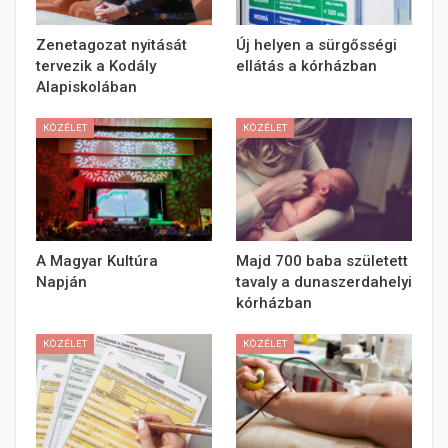
Zenetagozat nyitását
Új helyen a sürgősségi
tervezik a Kodály
ellátás a kórházban
Alapiskolában
KÖZÉLET
KÖZÉLET
A Magyar Kultúra
Majd 700 baba született
Napján
tavaly a dunaszerdahelyi
kórházban
KÖZÉLET
KÖZÉLET