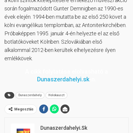
a kölni szintók kitelepítésére emlékező művészi akció
során fogalmazódott Gunter Demnigben az 1990-es
évek elején. 1994-ben mutatta be az első 250 követ a
kölni evangélikus templomban, az Antoniterkirchében.
Próbaképpen 1995. január 4-én helyezte el az első
botlatóköveket Kölnben. Szlovákiában első
alkalommal 2012-ben kerültek elhelyezésre ilyen
emlékkövek.
A cikk folytatása elolvasható a
Dunaszerdahelyi.sk
-n.
Dunaszerdahely
Holokauszt
Megosztás
Dunaszerdahelyi.sk