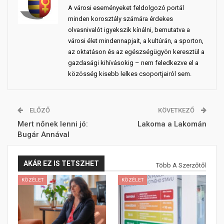
A városi eseményeket feldolgozó portál
minden korosztály számára érdekes
olvasnivalót igyekszik kínálni, bemutatva a
városi élet mindennapjait, a kultúrán, a sporton,
az oktatáson és az egészségügyön keresztül a
gazdasági kihívásokig – nem feledkezve el a
közösség kisebb lelkes csoportjairól sem.
ELŐZŐ
KÖVETKEZŐ
Mert nőnek lenni jó:
Lakoma a Lakomán
Bugár Annával
AKÁR EZ IS TETSZHET
Több A Szerzőtől
KÖZÉLET
KÖZÉLET