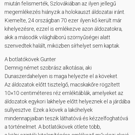
miután felismerték, Szlovákiában az ilyen jellegű
megemlékezés hiányzik a holokauszt áldozatai iránt.
Kiemelte, 24 országban 70 ezer ilyen kő került már
kihelyezésre, ezzel is emlékezve azon áldozatokra,
akik a második világháború szörnyűségei alatt
szenvedtek halált, miközben sírhelyet sem kaptak.
A botlatókövek Gunter
Demnig német szobrász alkotásai, aki
Dunaszerdahelyen is maga helyezte el a köveket.
Az áldozatok előtt tisztelgő, macskakőre rögzített
10×10 centiméteres réz emléktáblák, amelyeket az
áldozatok egykori lakhelye előtt helyeznek el a járdába
süllyesztve. Ezek a kövek a lakóhelyek
mindennapjaiban teszik láthatóvá és kézzelfoghatóvá
a történelmet. A botlatókövek ötlete több,