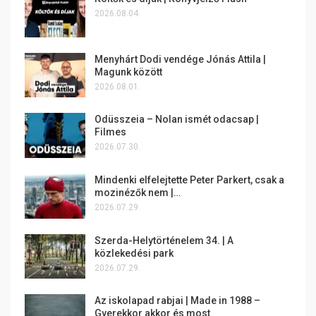
2026.08.04.
Menyhárt Dodi vendége Jónás Attila |
Magunk között
2026.08.01.
Odüsszeia – Nolan ismét odacsap |
Filmes
2026.07.30.
Mindenki elfelejtette Peter Parkert, csak a
mozinézők nem |…
2026.07.29.
Szerda-Helytörténelem 34. | A
közlekedési park
2026.07.29.
Az iskolapad rabjai | Made in 1988 –
Gyerekkor akkor és most