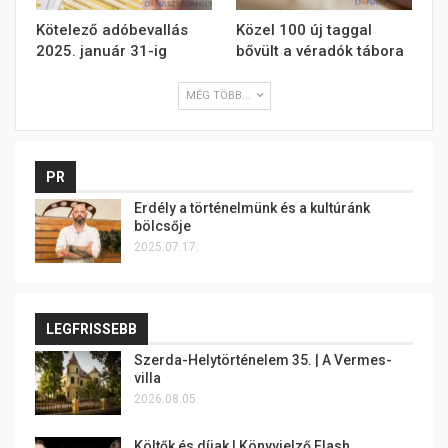
Kötelező adóbevallás
Közel 100 új taggal
2025. január 31-ig
bővült a véradók tábora
MÉG TÖBB...
PR
Erdély a történelmünk és a kultúránk
bölcsője
2025.07.17.
LEGFRISSEBB
Szerda-Helytörténelem 35. | A Vermes-
villa
2026.08.05.
Költők és díjak | Könyvjelző Flash