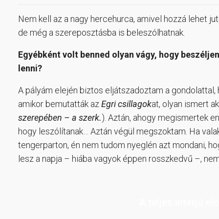
Nem kell az a nagy hercehurca, amivel hozzá lehet jutn
de még a szereposztásba is beleszólhatnak.
Egyébként volt benned olyan vágy, hogy beszéljen
lenni?
A pályám elején biztos eljátszadoztam a gondolattal, 
amikor bemutatták az
Egri csillagok
at, olyan ismert a
szerepében – a szerk.
). Aztán, ahogy megismertek en
hogy leszólítanak… Aztán végül megszoktam. Ha valaki
tengerparton, én nem tudom nyeglén azt mondani, hog
lesz a napja – hiába vagyok éppen rosszkedvű –, nem
A teljes interjú e