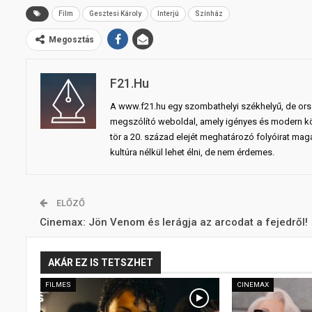
Film
Gesztesi Károly
Interjú
Színház
Megosztás
F21.hu
A www.f21.hu egy szombathelyi székhelyű, de orszá
megszólító weboldal, amely igényes és modern kö
tör a 20. század elejét meghatározó folyóirat maga
kultúra nélkül lehet élni, de nem érdemes.
ELŐZŐ
Cinemax: Jön Venom és lerágja az arcodat a fejedről!
AKÁR EZ IS TETSZHET
FILMES
CINEMAX