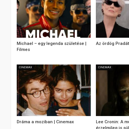
Michael – egy legenda születése |
Az ördög Pradát
Filmes
CINEMAX
CINEMAX
Dráma a moziban | Cinemax
Lee Cronin: A m
érzelmileg is súl