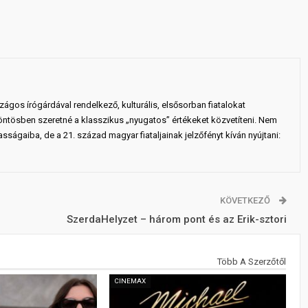
gos írógárdával rendelkező, kulturális, elsősorban fiatalokat
ntösben szeretné a klasszikus „nyugatos” értékeket közvetíteni. Nem
sságaiba, de a 21. század magyar fiataljainak jelzőfényt kíván nyújtani:
KÖVETKEZŐ
SzerdaHelyzet – három pont és az Erik-sztori
Több A Szerzőtől
CINEMAX