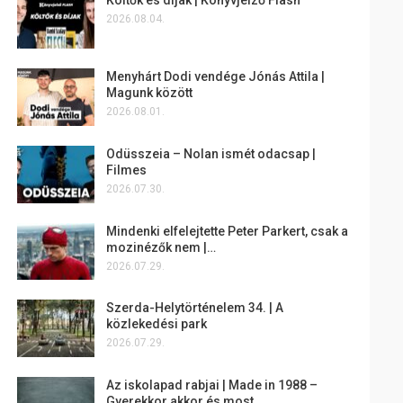
2026.08.04.
Menyhárt Dodi vendége Jónás Attila |
Magunk között
2026.08.01.
Odüsszeia – Nolan ismét odacsap |
Filmes
2026.07.30.
Mindenki elfelejtette Peter Parkert, csak a
mozinézők nem |…
2026.07.29.
Szerda-Helytörténelem 34. | A
közlekedési park
2026.07.29.
Az iskolapad rabjai | Made in 1988 –
Gyerekkor akkor és most