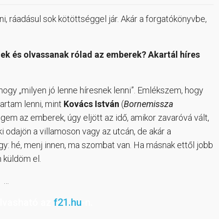
i, ráadásul sok kötöttséggel jár. Akár a forgatókönyvbe,
ek és olvassanak rólad az emberek? Akartál híres
hogy „milyen jó lenne híresnek lenni”. Emlékszem, hogy
kartam lenni, mint
Kovács István
(
Bornemissza
gem az emberek, úgy eljött az idő, amikor zavaróvá vált,
 odajön a villamoson vagy az utcán, de akár a
y: hé, menj innen, ma szombat van. Ha másnak ettől jobb
 küldöm el.
…
lolvasható az
f21.hu
-n.