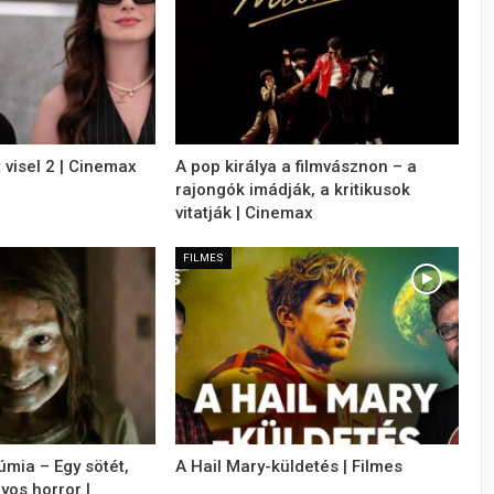
 visel 2 | Cinemax
A pop királya a filmvásznon – a
rajongók imádják, a kritikusok
vitatják | Cinemax
FILMES
úmia – Egy sötét,
A Hail Mary-küldetés | Filmes
yos horror |