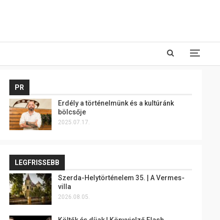
PR
Erdély a történelmünk és a kultúránk
bölcsője
2025.07.17.
LEGFRISSEBB
Szerda-Helytörténelem 35. | A Vermes-
villa
2026.08.05.
Költők és díjak | Könyvjelző Flash