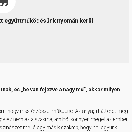
tott együttműködésünk nyomán kerül
…
nak, és „be van fejezve a nagy mű”, akkor milyen
om, hogy más érzéssel működne. Az anyagi hátteret meg
hogy ez nem az a szakma, amiből könnyen megél az ember.
 színészet mellé egy másik szakma, hogy ne legyünk