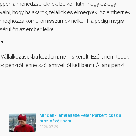
éppen a menedzsereknek. Be kell látni, hogy ez egy
rgyalni, hogy ha akarok, felállok és elmegyek. Az embernek
, méghozzá kompromisszumok nélkül. Ha pedig mégis
sérüljön az ember lelke.
d?
Vállalkozásokba kezdem: nem sikerült. Ezért nem tudok
 pénzről lenne szó, amivel jól kell bánni. Állami pénzt
Mindenki elfelejtette Peter Parkert, csak a
mozinézők nem |…
2026.07.29.