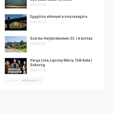
2026.07.29.
Egygólos előnnyel a visszavágóra
2026.07.24.
Szerda-Helytörténelem 33. | A kórház
2026.07.22.
Varga Lívia, Lipcsey Mária, Tóth Kata |
Sokszög
2026.07.18.
ELŐZŐ
KÖVETKEZŐ