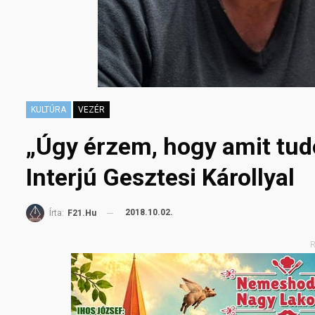
KULTÚRA
VEZÉR
„Úgy érzem, hogy amit tudo
Interjú Gesztesi Károllyal
2018.10.02.
Írta:
F21.hu
R