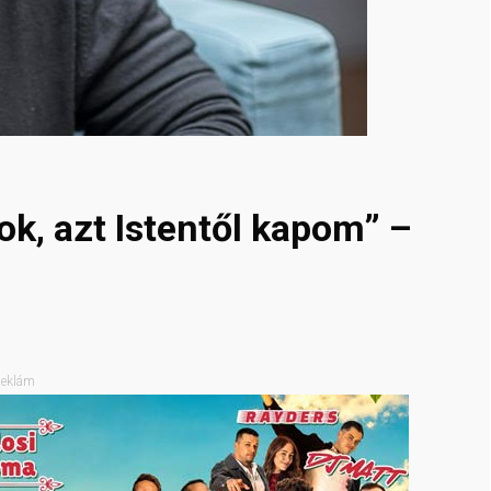
k, azt Istentől kapom” –
eklám