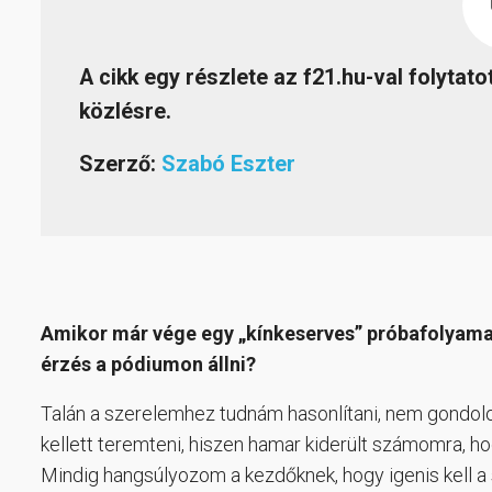
A cikk egy részlete az f21.hu-val folyta
közlésre.
Szerző:
Szabó Eszter
Amikor már vége egy „kínkeserves” próbafolyamat
érzés a pódiumon állni?
Talán a szerelemhez tudnám hasonlítani, nem gondol
kellett teremteni, hiszen hamar kiderült számomra, 
Mindig hangsúlyozom a kezdőknek, hogy igenis kell a