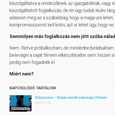
kiszolgáltatva a rendezőknek, az igazgatóknak, vagy 
kiszolgáltatott foglalkozás, de én úgy tudok leülni tá
adasson meg az a szabadság, hogy a maga ura lehet
kompromisszumot kell kötni, azt is lehet úgy, hogy ne 
Semmilyen más foglalkozás nem jött szóba nála
Nem. Illetve próbálkoztam, de mindenbe belebuktam. 
belevágni a saját filmem elkészítésébe sem, hiszen sok
pedig nem fogadnék el.
Miért nem?
KAPCSOLÓDÓ TARTALOM
Odüsszeia – Nolan ismét odacsap | Filmes
2026.07.30.