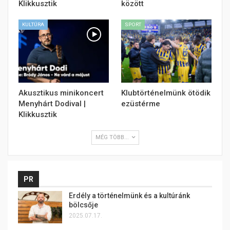
Klikkusztik
között
KULTÚRA
SPORT
Akusztikus minikoncert
Klubtörténelmünk ötödik
Menyhárt Dodival |
ezüstérme
Klikkusztik
MÉG TÖBB...
PR
Erdély a történelmünk és a kultúránk
bölcsője
2025.07.17.