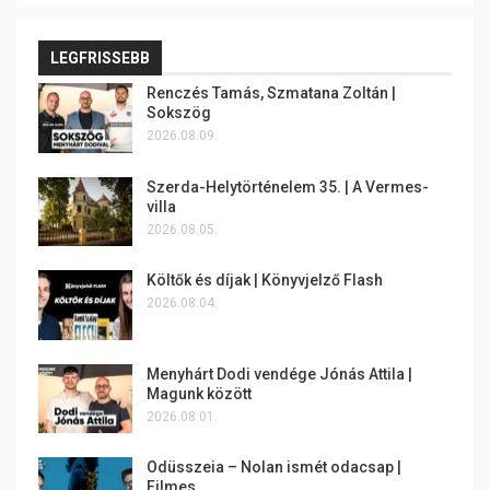
LEGFRISSEBB
Renczés Tamás, Szmatana Zoltán |
Sokszög
2026.08.09.
Szerda-Helytörténelem 35. | A Vermes-
villa
2026.08.05.
Költők és díjak | Könyvjelző Flash
2026.08.04.
Menyhárt Dodi vendége Jónás Attila |
Magunk között
2026.08.01.
Odüsszeia – Nolan ismét odacsap |
Filmes