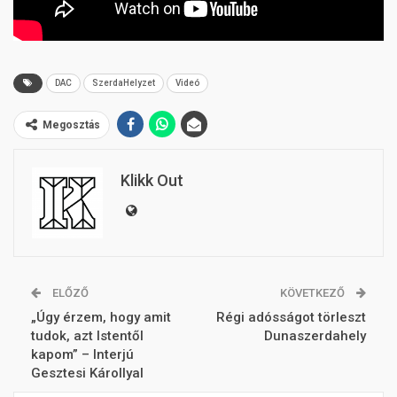
DAC
SzerdaHelyzet
Videó
Megosztás
Klikk Out
ELŐZŐ
KÖVETKEZŐ
„Úgy érzem, hogy amit
Régi adósságot törleszt
tudok, azt Istentől
Dunaszerdahely
kapom” – Interjú
Gesztesi Károllyal