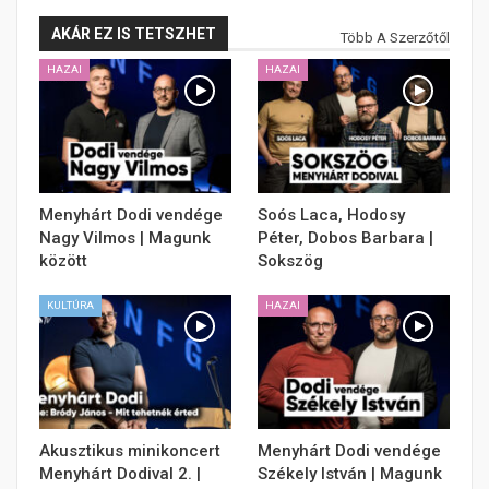
AKÁR EZ IS TETSZHET
Több A Szerzőtől
HAZAI
HAZAI
Menyhárt Dodi vendége
Soós Laca, Hodosy
Nagy Vilmos | Magunk
Péter, Dobos Barbara |
között
Sokszög
KULTÚRA
HAZAI
Akusztikus minikoncert
Menyhárt Dodi vendége
Menyhárt Dodival 2. |
Székely István | Magunk