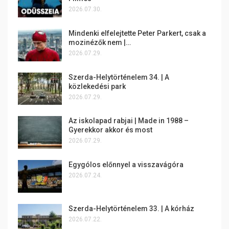
2026.07.30.
Mindenki elfelejtette Peter Parkert, csak a
mozinézők nem |…
2026.07.29.
Szerda-Helytörténelem 34. | A
közlekedési park
2026.07.29.
Az iskolapad rabjai | Made in 1988 –
Gyerekkor akkor és most
2026.07.29.
Egygólos előnnyel a visszavágóra
2026.07.24.
Szerda-Helytörténelem 33. | A kórház
2026.07.22.