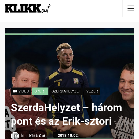
VIDEÓ
SPORT
SZERDAHELYZET
VEZÉR
SzerdaHelyzet – három
pont és az Erik-sztori
2018.10.02.
Írta:
Klikk Out