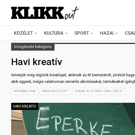
KÖZÉLET
KULTÚRA
SPORT
HAZAI
CSA
böngészés kategória
Havi kreatív
Ismerjük meg régiónk kreatívjait, akiknek az itt bemutatott, jórészt 
akik egyedi, mégis valahonnan ismerős alkotásaikat, termékeiket igén
KISTERMELÜNK
MAGUNK KÖZÖTT
SZAVAL A JÓ ÖREG CSALLÓKÖZI
HAVI KREATÍV