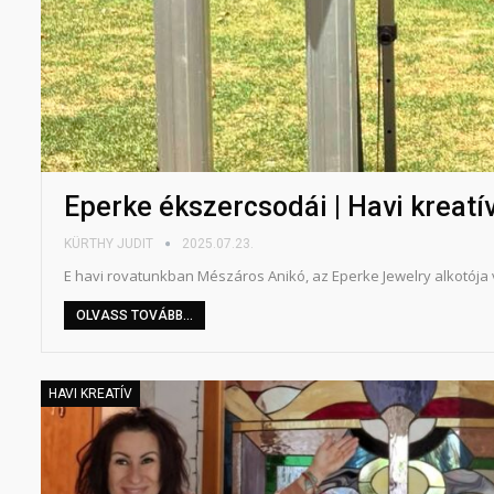
Eperke ékszercsodái | Havi kreatí
KÜRTHY JUDIT
2025.07.23.
E havi rovatunkban Mészáros Anikó, az Eperke Jewelry alkotója 
OLVASS TOVÁBB...
HAVI KREATÍV