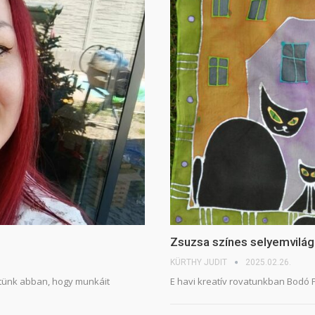
Zsuzsa színes selyemvilága
KÜRTHY JUDIT
2025.02.26.
tünk abban, hogy munkáit
E havi kreatív rovatunkban Bodó