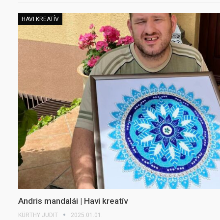
HAVI KREATÍV
Andris mandalái | Havi kreatív
KÜRTHY JUDIT
2025.01.01.