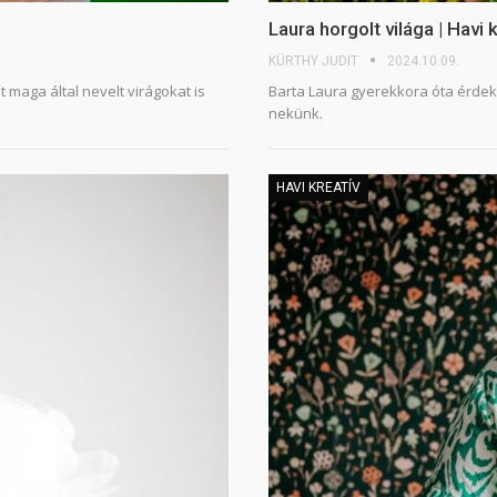
Laura horgolt világa | Havi 
KÜRTHY JUDIT
2024.10.09.
 maga által nevelt virágokat is
Barta Laura gyerekkora óta érdekl
nekünk.
HAVI KREATÍV