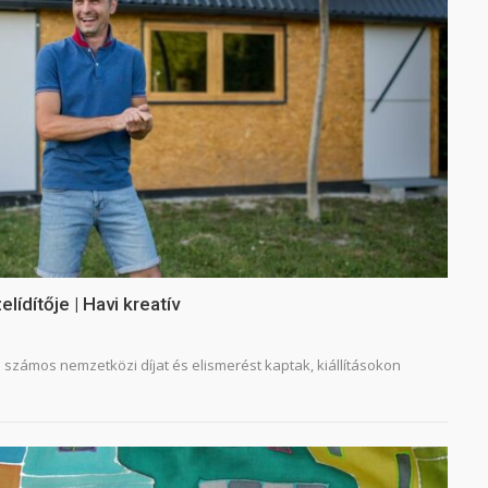
lídítője | Havi kreatív
számos nemzetközi díjat és elismerést kaptak, kiállításokon