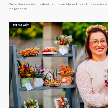
Decemberi kreatív rovatunkban, Lovas Mária, Lovas András édesanyj
magazinnak.
HAVI KREATÍV