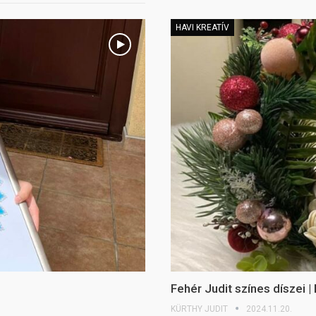
HAVI KREATÍV
Fehér Judit színes díszei | 
KÜRTHY JUDIT
2024.11.20.