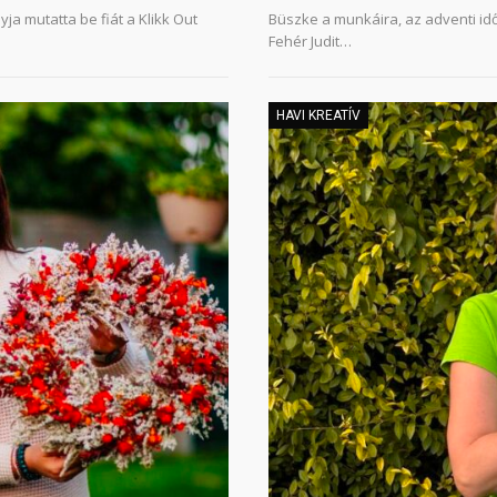
a mutatta be fiát a Klikk Out
Büszke a munkáira, az adventi id
Fehér Judit…
HAVI KREATÍV