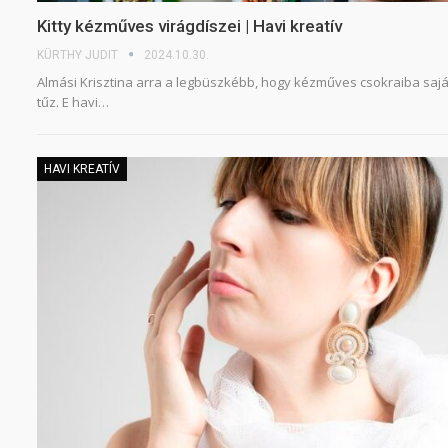
Kitty kézműves virágdíszei | Havi kreatív
KÜRTHY JUDIT
2024.10.30.
Almási Krisztina arra a legbüszkébb, hogy kézműves csokraiba saját
tűz. E havi…
HAVI KREATÍV