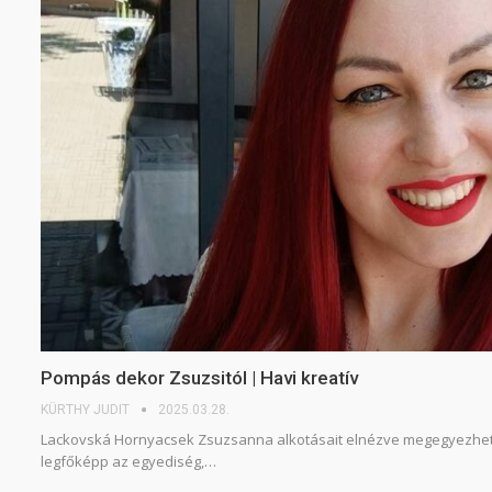
Pompás dekor Zsuzsitól | Havi kreatív
KÜRTHY JUDIT
2025.03.28.
Lackovská Hornyacsek Zsuzsanna alkotásait elnézve megegyezhe
legfőképp az egyediség,…