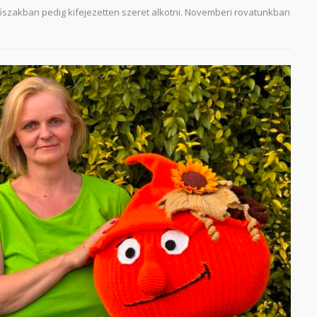
őszakban pedig kifejezetten szeret alkotni. Novemberi rovatunkban