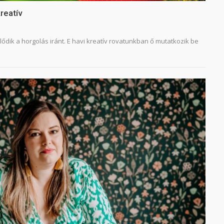
kreatív
ődik a horgolás iránt. E havi kreatív rovatunkban ő mutatkozik be