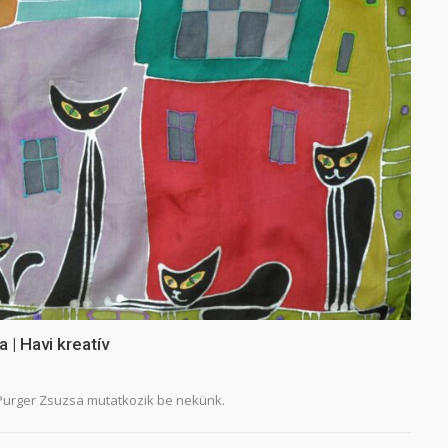
 | Havi kreatív
 Purger Zsuzsa mutatkozik be nekünk.