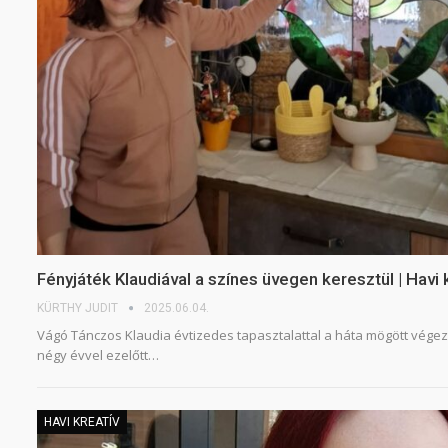
Fényjáték Klaudiával a színes üvegen keresztül | Havi 
KÜRTHY JUDIT
2025.06.04.
Vágó Tánczos Klaudia évtizedes tapasztalattal a háta mögött végez
négy évvel ezelőtt…
HAVI KREATÍV