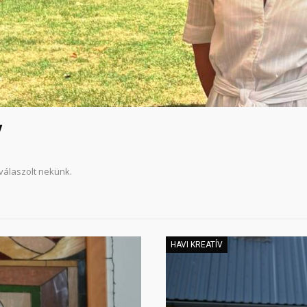
v
válaszolt nekünk.
HAVI KREATÍV