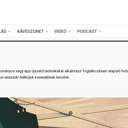
LÁD
KÁVÉSZÜNET
VIDEÓ
PODCAST
hagyományos vagy épp újszerű technikákat alkalmazó foglalkozásain alapuló ho
ybe vesszük! Nélkülük kevesebbek lennénk.