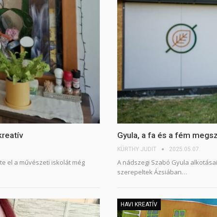
kreatív
Gyula, a fa és a fém megsze
KÜRTHY JUDIT
2025.05.07.
te el a művészeti iskolát még
A nádszegi Szabó Gyula alkotásai 
szerepeltek Ázsiában…
HAVI KREATÍV