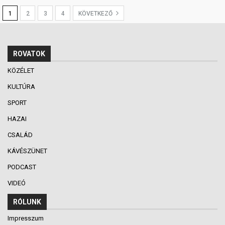
1
2
3
4
KÖVETKEZŐ
ROVATOK
KÖZÉLET
KULTÚRA
SPORT
HAZAI
CSALÁD
KÁVÉSZÜNET
PODCAST
VIDEÓ
RÓLUNK
Impresszum