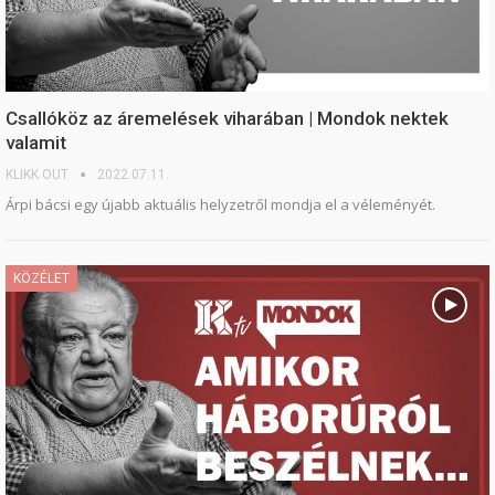
Csallóköz az áremelések viharában | Mondok nektek
valamit
KLIKK OUT
2022.07.11.
Árpi bácsi egy újabb aktuális helyzetről mondja el a véleményét.
KÖZÉLET