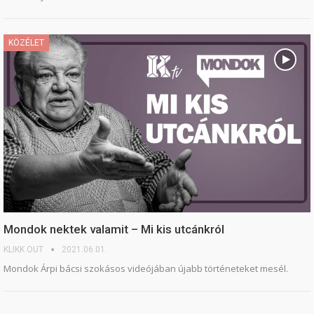
KÖZÉLET
Mondok nektek valamit – Mi kis utcánkról
KLIKK OUT
2021.06.01.
Mondok Árpi bácsi szokásos videójában újabb történeteket mesél.