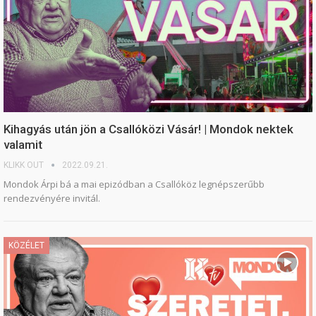
Kihagyás után jön a Csallóközi Vásár! | Mondok nektek
valamit
KLIKK OUT
2022.09.21.
Mondok Árpi bá a mai epizódban a Csallóköz legnépszerűbb
rendezvényére invitál.
KÖZÉLET