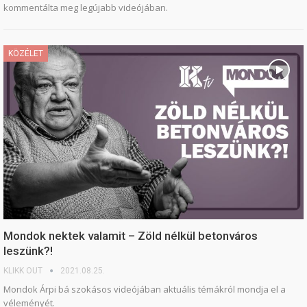
kommentálta meg legújabb videójában.
KÖZÉLET
Mondok nektek valamit – Zöld nélkül betonváros
leszünk?!
KLIKK OUT
2021.08.25.
Mondok Árpi bá szokásos videójában aktuális témákról mondja el a
véleményét.