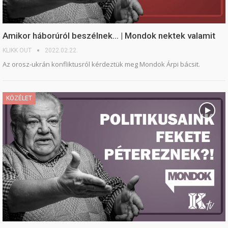
Amikor háborúról beszélnek… | Mondok nektek valamit
KLIKK OUT
2022.02.22.
Az orosz-ukrán konfliktusról kérdeztük meg Mondok Árpi bácsit.
KÖZÉLET