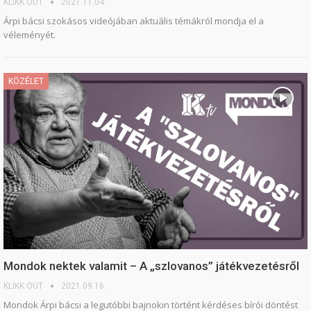
KLIKK OUT
2021.11.04.
Árpi bácsi szokásos videójában aktuális témákról mondja el a
véleményét.
KÖZÉLET
Mondok nektek valamit – A „szlovanos” játékvezetésről
KLIKK OUT
2021.09.16.
Mondok Árpi bácsi a legutóbbi bajnokin történt kérdéses bírói döntést