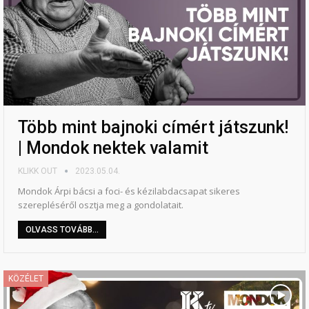
Több mint bajnoki címért játszunk!
| Mondok nektek valamit
KLIKK OUT
2023.05.04.
Mondok Árpi bácsi a foci- és kézilabdacsapat sikeres
szerepléséről osztja meg a gondolatait.
OLVASS TOVÁBB...
KÖZÉLET