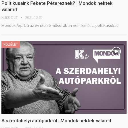
Politikusaink Fekete Pétereznek? | Mondok nektek
valamit
KLIKK OUT
2021.12.31.
Mondok Árpi bá az év utolsó műsorában nem kíméli a politikusokat.
KÖZÉLET
A szerdahelyi autóparkról | Mondok nektek valamit