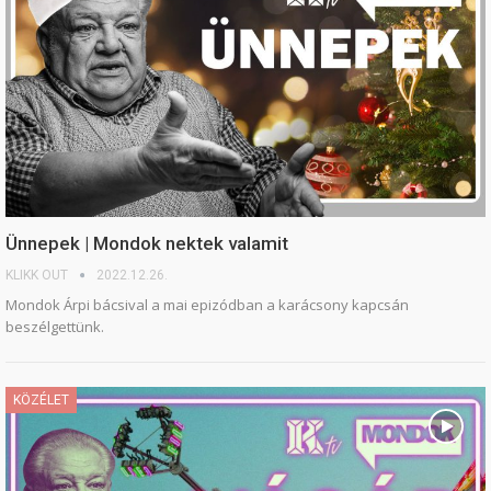
Ünnepek | Mondok nektek valamit
KLIKK OUT
2022.12.26.
Mondok Árpi bácsival a mai epizódban a karácsony kapcsán
beszélgettünk.
KÖZÉLET