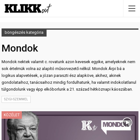
böngészés kategória
Mondok
Mondok nektek valamit c. rovatunk azon kevesek egyike, amelyeknek nem
sok értelmük volna az alapító műsorvezető nélkül. Mondok Árpi bá a
logikus alapvetések, a józan paraszti ész alapköve, akihez, akinek
gondolataihoz, tanácsaihoz mindig fordulhatunk, ha valamit indokolatlanul
túlgondolunk vagy épp elkóborlunk a 21. század hétköznapi káoszában.
SZIGI-SZEMMEL
KÖZÉLET