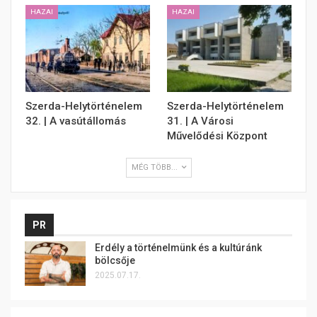
HAZAI
HAZAI
Szerda-Helytörténelem
Szerda-Helytörténelem
32. | A vasútállomás
31. | A Városi
Művelődési Központ
MÉG TÖBB...
PR
Erdély a történelmünk és a kultúránk
bölcsője
2025.07.17.