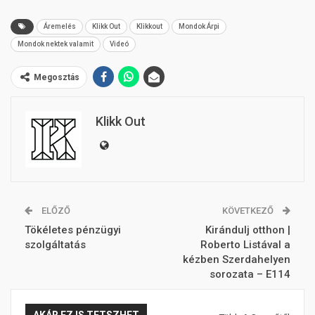
Áremelés
Klikk Out
Klikkout
Mondok Árpi
Mondok nektek valamit
Videó
Megosztás
Klikk Out
ELŐZŐ
KÖVETKEZŐ
Tökéletes pénzügyi
Kirándulj otthon |
szolgáltatás
Roberto Listával a
kézben Szerdahelyen
sorozata – E114
AKÁR EZ IS TETSZHET