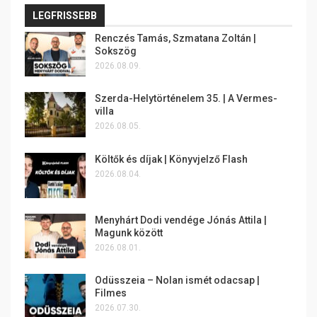
LEGFRISSEBB
Renczés Tamás, Szmatana Zoltán |
Sokszög
2026.08.09.
Szerda-Helytörténelem 35. | A Vermes-
villa
2026.08.05.
Költők és díjak | Könyvjelző Flash
2026.08.04.
Menyhárt Dodi vendége Jónás Attila |
Magunk között
2026.08.01.
Odüsszeia – Nolan ismét odacsap |
Filmes
2026.07.30.