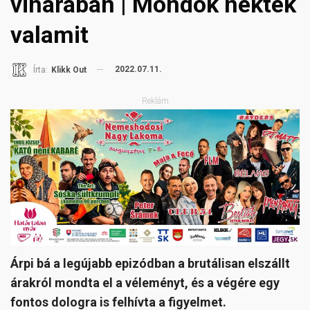
viharában | Mondok nektek
valamit
2022.07.11.
Írta:
Klikk Out
Reklám
Árpi bá a legújabb epizódban a brutálisan elszállt
árakról mondta el a véleményt, és a végére egy
fontos dologra is felhívta a figyelmet.