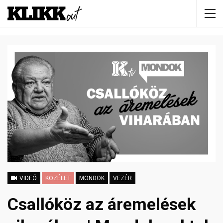
VIDEÓ
KÖZÉLET
MONDOK
VEZÉR
Csallóköz az áremelések