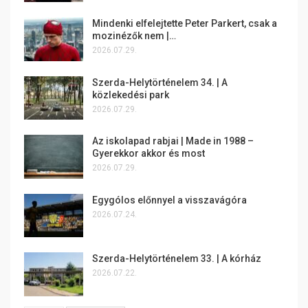
Mindenki elfelejtette Peter Parkert, csak a
mozinézők nem |…
2026.07.29.
Szerda-Helytörténelem 34. | A
közlekedési park
2026.07.29.
Az iskolapad rabjai | Made in 1988 –
Gyerekkor akkor és most
2026.07.29.
Egygólos előnnyel a visszavágóra
2026.07.24.
Szerda-Helytörténelem 33. | A kórház
2026.07.22.