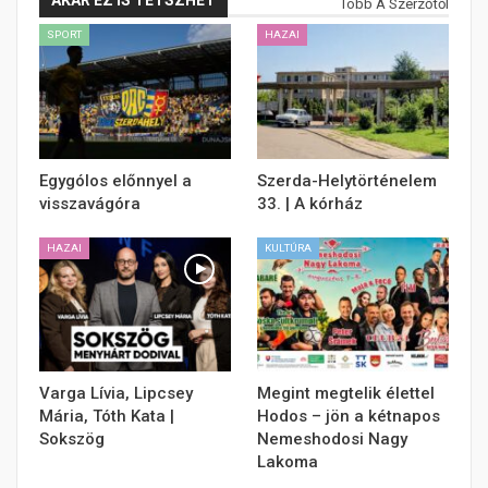
Több A Szerzőtől
SPORT
HAZAI
Egygólos előnnyel a
Szerda-Helytörténelem
visszavágóra
33. | A kórház
HAZAI
KULTÚRA
Varga Lívia, Lipcsey
Megint megtelik élettel
Mária, Tóth Kata |
Hodos – jön a kétnapos
Sokszög
Nemeshodosi Nagy
Lakoma