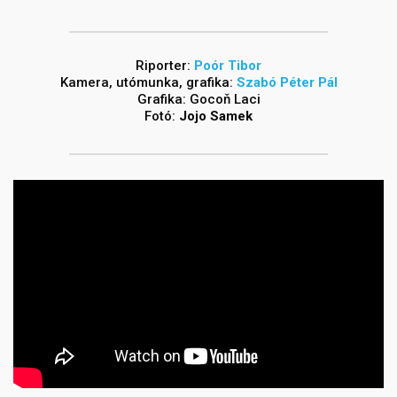
Riporter:
Poór Tibor
Kamera, utómunka, grafika:
Szabó Péter Pál
Grafika: Gocoň Laci
Fotó:
Jojo Samek