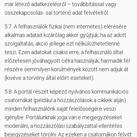
már létező adatkezelésről – továbbítással vagy
összekapcsolás- sal történő adat felvételről.
5.7. A felhasználók fizikai (nem internetes) elérésére
alkalmas adatait kizárólag akkor gyűjtjük, ha az adott
szolgáltatás, akció jellege ezt nélkülözhetetlenné
teszi. Ezen adatokat csakis erre, a felhasználó által
előzetesen jóváhagyott célra használjuk, harmadik fél
részére semmilyen körülmények között nem adjuk át
(kivéve a törvény által előírt eseteket).
5.8. A portál részét képező nyilvános kommunikációs
csatornákat (például a hozzászólások a cikkek alján)
minden felhasználónk saját felelősségére veszi
igénybe. Portálunknak joga van e megjegyzéseket
moderálni, a hozzászólási szabályzattal ellentétes
bejegyzéseket törölni. Az ezeken a csatornákon felvitt