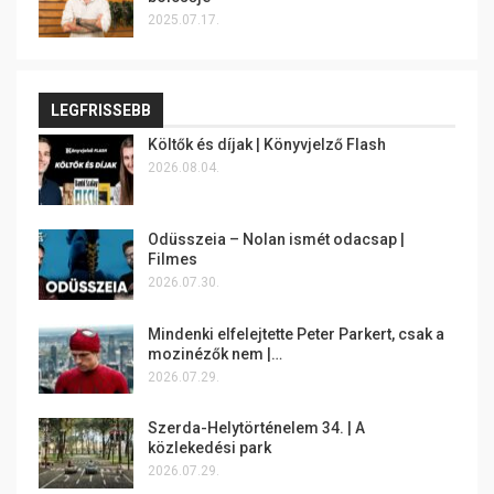
2025.07.17.
LEGFRISSEBB
Költők és díjak | Könyvjelző Flash
2026.08.04.
Odüsszeia – Nolan ismét odacsap |
Filmes
2026.07.30.
Mindenki elfelejtette Peter Parkert, csak a
mozinézők nem |…
2026.07.29.
Szerda-Helytörténelem 34. | A
közlekedési park
2026.07.29.