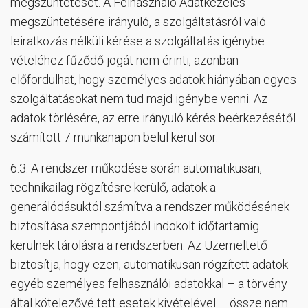
megszüntetését. A Felhasználó Adatkezelés
megszüntetésére irányuló, a szolgáltatásról való
leiratkozás nélküli kérése a szolgáltatás igénybe
vételéhez fűződő jogát nem érinti, azonban
előfordulhat, hogy személyes adatok hiányában egyes
szolgáltatásokat nem tud majd igénybe venni. Az
adatok törlésére, az erre irányuló kérés beérkezésétől
számított 7 munkanapon belül kerül sor.
6.3. A rendszer működése során automatikusan,
technikailag rögzítésre kerülő, adatok a
generálódásuktól számítva a rendszer működésének
biztosítása szempontjából indokolt időtartamig
kerülnek tárolásra a rendszerben. Az Üzemeltető
biztosítja, hogy ezen, automatikusan rögzített adatok
egyéb személyes felhasználói adatokkal – a törvény
által kötelezővé tett esetek kivételével – össze nem