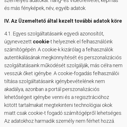
személyes adatokat: hang- és videófelvétel, képmás
és más fényképek, név, egyéb adatok.
IV.
Az Üzemeltető által kezelt további adatok köre
4.1. Egyes szolgáltatásaink egyedi azonosítót,
úgynevezett
cookie
-t helyeznek el felhasználóink
számítógépén. A cookie-k kizárólag a felhasználók
autentikálásának megkönnyítését és perszonalizációs
szolgáltatásaink működését szolgálják, más célra nem
vesszük őket igénybe. A cookie-fogadás felhasználói
tiltása szolgáltatásaink igénybevételének nem
akadálya, azonban a portál perszonalizációs
lehetőségeit igénybe venni és a regisztrációhoz
kötött tartalmakat megtekinteni technológiai okok
miatt csak cookie-t fogadó számítógépről lehetséges.
Az adatokhoz harmadik személy nem férhet hozzá.