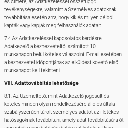
és címére, az Adatkezeléssel összefüggő
tevékenységekre, valamint a Személyes adatoknak
továbbítása esetén arra, hogy kik és milyen célból
kapták vagy kapják meg felhasználók adatait.
7.4 Az Adatkezeléssel kapcsolatos kérdésre
Adatkezelő a kézhezvételtől számított 10
munkanapon belül köteles válaszolni. E-mail esetében
a kézhezvétel időpontjának az elküldést követő első
munkanapot kell tekinteni.
VIII.
Adattovábbítás lehetősége
8.1. Az Üzemeltető, mint Adatkezelő jogosult és
köteles minden olyan rendelkezésére álló és általa
szabályszerűen tárolt személyes adatot az illetékes
hatóságoknak továbbítani, amely adat továbbítására őt
jogszabály vagy hatósági határozat kötelezi. Ilyen