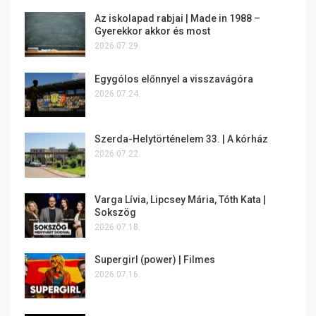
Az iskolapad rabjai | Made in 1988 –
Gyerekkor akkor és most
2026.07.29.
Egygólos előnnyel a visszavágóra
2026.07.24.
Szerda-Helytörténelem 33. | A kórház
2026.07.22.
Varga Lívia, Lipcsey Mária, Tóth Kata |
Sokszög
2026.07.18.
Supergirl (power) | Filmes
2026.07.16.