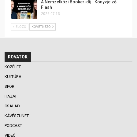
A Nemzetközi Booker-díj | Könyvjelző
Flash
2026.07.13.
ELŐZŐ
KÖVETKEZŐ
ROVATOK
KÖZÉLET
KULTÚRA
SPORT
HAZAI
CSALÁD
KÁVÉSZÜNET
PODCAST
VIDEÓ