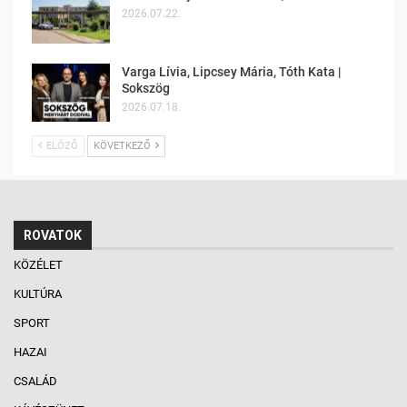
2026.07.22.
Varga Lívia, Lipcsey Mária, Tóth Kata |
Sokszög
2026.07.18.
ELŐZŐ
KÖVETKEZŐ
ROVATOK
KÖZÉLET
KULTÚRA
SPORT
HAZAI
CSALÁD