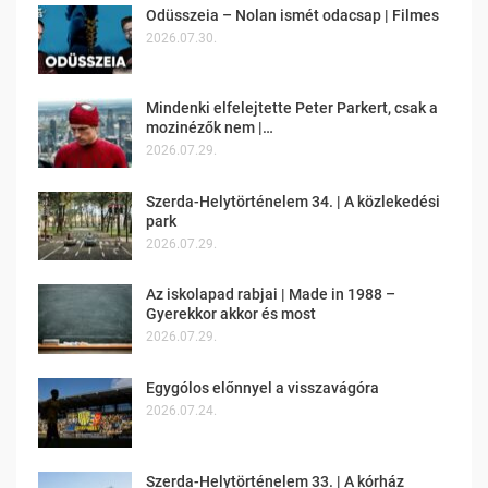
Odüsszeia – Nolan ismét odacsap | Filmes
2026.07.30.
Mindenki elfelejtette Peter Parkert, csak a
mozinézők nem |…
2026.07.29.
Szerda-Helytörténelem 34. | A közlekedési
park
2026.07.29.
Az iskolapad rabjai | Made in 1988 –
Gyerekkor akkor és most
2026.07.29.
Egygólos előnnyel a visszavágóra
2026.07.24.
Szerda-Helytörténelem 33. | A kórház