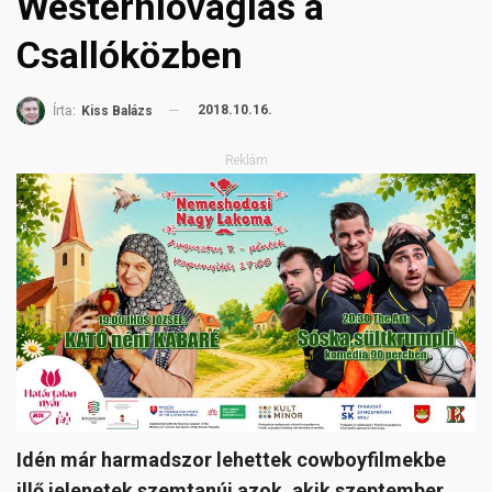
Westernlovaglás a
Csallóközben
2018.10.16.
Írta:
Kiss Balázs
Reklám
Idén már harmadszor lehettek cowboyfilmekbe
illő jelenetek szemtanúi azok, akik szeptember