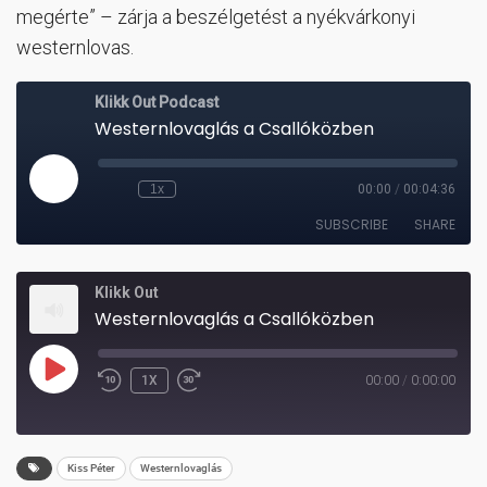
megérte” – zárja a beszélgetést a nyékvárkonyi
westernlovas.
Klikk Out
Westernlovaglás a Csallóközben
PLAY
1X
00:00
/
0:00:00
REWIND
FAST
EPISODE
10
FORWARD
SECONDS
30
Kiss Péter
Westernlovaglás
SECONDS