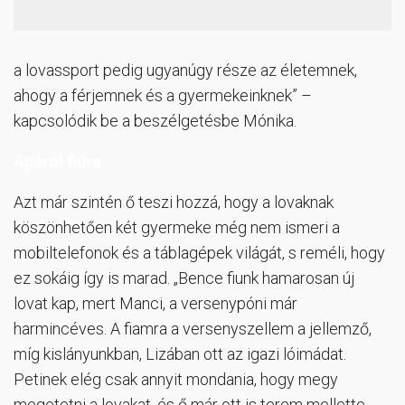
a lovassport pedig ugyanúgy része az életemnek,
ahogy a férjemnek és a gyermekeinknek” –
kapcsolódik be a beszélgetésbe Mónika.
Apáról fiúra
Azt már szintén ő teszi hozzá, hogy a lovaknak
köszönhetően két gyermeke még nem ismeri a
mobiltelefonok és a táblagépek világát, s reméli, hogy
ez sokáig így is marad. „Bence fiunk hamarosan új
lovat kap, mert Manci, a versenypóni már
harmincéves. A fiamra a versenyszellem a jellemző,
míg kislányunkban, Lizában ott az igazi lóimádat.
Petinek elég csak annyit mondania, hogy megy
megetetni a lovakat, és ő már ott is terem mellette,