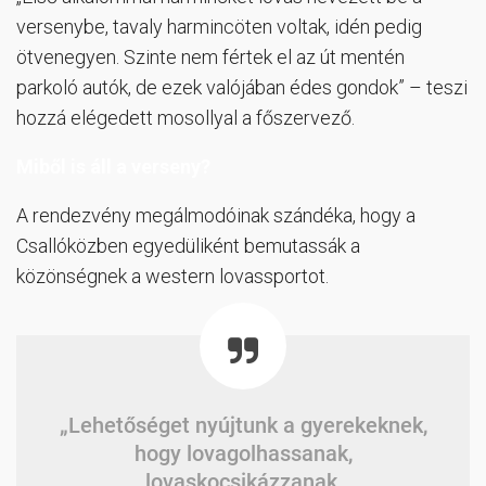
versenybe, tavaly harmincöten voltak, idén pedig
ötvenegyen. Szinte nem fértek el az út mentén
parkoló autók, de ezek valójában édes gondok” – teszi
hozzá elégedett mosollyal a főszervező.
Miből is áll a verseny?
A rendezvény megálmodóinak szándéka, hogy a
Csallóközben egyedüliként bemutassák a
közönségnek a western lovassportot.
„Lehetőséget nyújtunk a gyerekeknek,
hogy lovagolhassanak,
lovaskocsikázzanak,