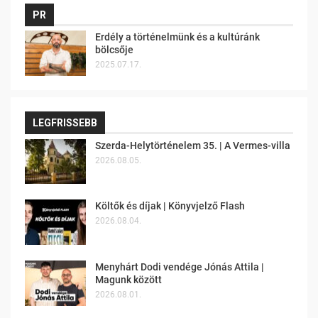
PR
Erdély a történelmünk és a kultúránk
bölcsője
2025.07.17.
LEGFRISSEBB
Szerda-Helytörténelem 35. | A Vermes-villa
2026.08.05.
Költők és díjak | Könyvjelző Flash
2026.08.04.
Menyhárt Dodi vendége Jónás Attila |
Magunk között
2026.08.01.