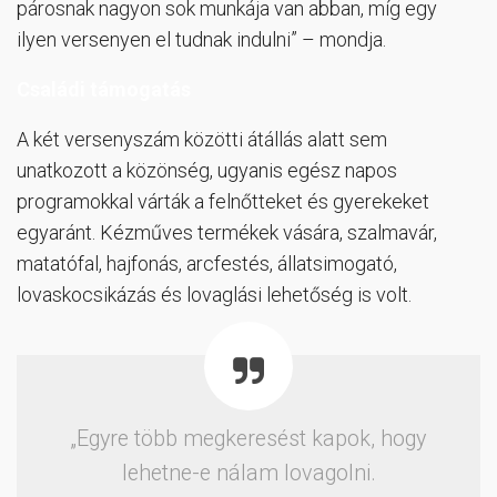
párosnak nagyon sok munkája van abban, míg egy
ilyen versenyen el tudnak indulni” – mondja.
Családi támogatás
A két versenyszám közötti átállás alatt sem
unatkozott a közönség, ugyanis egész napos
programokkal várták a felnőtteket és gyerekeket
egyaránt. Kézműves termékek vására, szalmavár,
matatófal, hajfonás, arcfestés, állatsimogató,
lovaskocsikázás és lovaglási lehetőség is volt.
„Egyre több megkeresést kapok, hogy
lehetne-e nálam lovagolni.