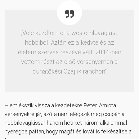
„Vele kezdtem el a westernlovaglást,
hobbiból. Aztán ez a kedvtelés az
életem szerves részévé vált. 2014-ben
vettem részt az első versenyemen a
dunatőkési Czajlik ranchon”
– emlékszik vissza a kezdetekre Péter. Amióta
versenyekre jár, azóta nem elégszik meg csupán a
hobbilovaglással, hanem heti két-három alkalommal
nyeregbe pattan, hogy magát és lovát is felkészítse a