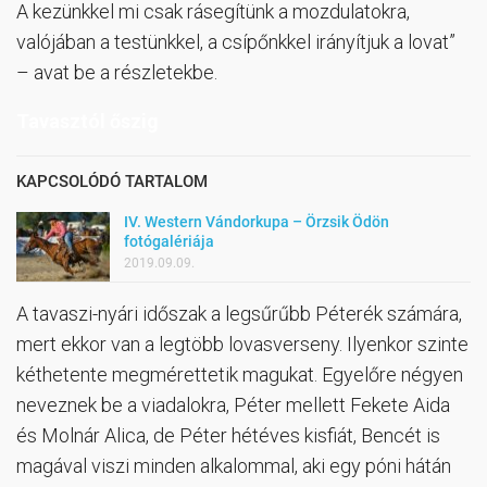
A kezünkkel mi csak rásegítünk a mozdulatokra,
valójában a testünkkel, a csípőnkkel irányítjuk a lovat”
– avat be a részletekbe.
Tavasztól őszig
KAPCSOLÓDÓ TARTALOM
IV. Western Vándorkupa – Örzsik Ödön
fotógalériája
2019.09.09.
A tavaszi-nyári időszak a legsűrűbb Péterék számára,
mert ekkor van a legtöbb lovasverseny. Ilyenkor szinte
kéthetente megmérettetik magukat. Egyelőre négyen
neveznek be a viadalokra, Péter mellett Fekete Aida
és Molnár Alica, de Péter hétéves kisfiát, Bencét is
magával viszi minden alkalommal, aki egy póni hátán