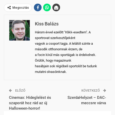
Megosztás
Kiss Balázs
Három évvel ezelőtt "Klikk-esedtem". A
sportrovat szerkesztőjeként
vagyok a csoport tagja. A lelátót szinte a
második otthonomnak érzem, de
a focin kívül más sportágak is érdekelnek.
Örülök, hogy magazinunk
hasábjain sok régióbeli sportolót be tudunk
mutatni olvasóinknak.
ELŐZŐ
KÖVETKEZŐ
Cinemax: Hideglelést és
SzerdaHelyzet – DAC-
szaporát hoz rád az új
meccsre várva
Halloween-horror!