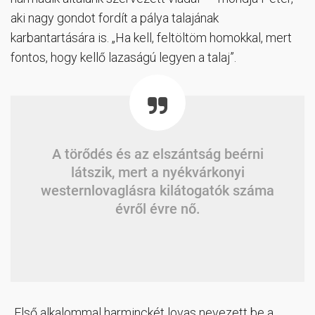
aki nagy gondot fordít a pálya talajának
karbantartására is. „Ha kell, feltöltöm homokkal, mert
fontos, hogy kellő lazaságú legyen a talaj”.
A törődés és az elszántság beérni
látszik, mert a nyékvárkonyi
westernlovaglásra kilátogatók száma
évről évre nő.
„Első alkalommal harminckét lovas nevezett be a