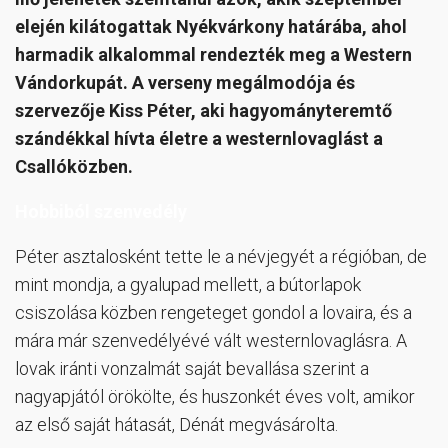
elején kilátogattak Nyékvárkony határába, ahol
harmadik alkalommal rendezték meg a Western
Vándorkupát. A verseny megálmodója és
szervezője Kiss Péter, aki hagyományteremtő
szándékkal hívta életre a westernlovaglást a
Csallóközben.
Hobbiból szenvedély
Péter asztalosként tette le a névjegyét a régióban, de
mint mondja, a gyalupad mellett, a bútorlapok
csiszolása közben rengeteget gondol a lovaira, és a
mára már szenvedélyévé vált westernlovaglásra. A
lovak iránti vonzalmát saját bevallása szerint a
nagyapjától örökölte, és huszonkét éves volt, amikor
az első saját hátasát, Dénát megvásárolta.