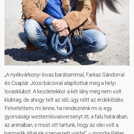
„A nyékvárkonyi lovas barátaimmal, Farkas Sándorral
és Csaplár Józsi bácsival alapítottuk meg a helyi
lovasklubot. A kezdetekkor a két lány még nem volt
klubtag, de ahogy telt az idő, úgy nőtt az érdeklődés.
Felvetettem, mi lenne, ha rendeznénk mi is egy
gyorsasági westernlovasversenyt itt, a falu határában,
az arénában, s most ott tartunk, hogy az idei volt a
harmadik általunk szervezett viadal” – mondja Péter,