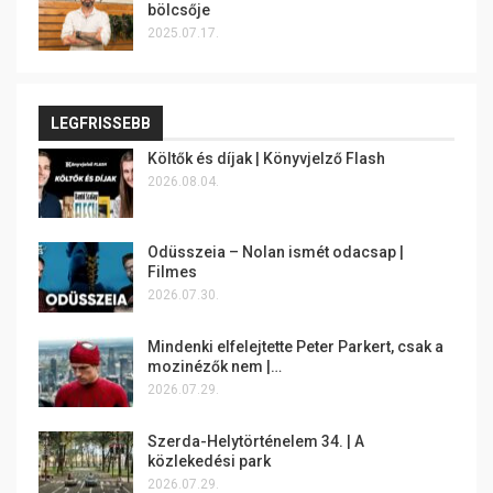
bölcsője
2025.07.17.
LEGFRISSEBB
Költők és díjak | Könyvjelző Flash
2026.08.04.
Odüsszeia – Nolan ismét odacsap |
Filmes
2026.07.30.
Mindenki elfelejtette Peter Parkert, csak a
mozinézők nem |…
2026.07.29.
Szerda-Helytörténelem 34. | A
közlekedési park
2026.07.29.