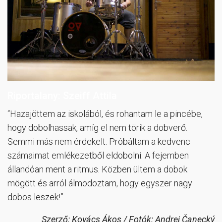
Riportalany: Szeiff Attila
“Hazajöttem az iskolából, és rohantam le a pincébe,
hogy dobolhassak, amíg el nem törik a dobverő.
Semmi más nem érdekelt. Próbáltam a kedvenc
számaimat emlékezetből eldobolni. A fejemben
állandóan ment a ritmus. Közben ültem a dobok
mögött és arról álmodoztam, hogy egyszer nagy
dobos leszek!”
Szerző: Kovács Ákos / Fotók: Andrej Čanecký