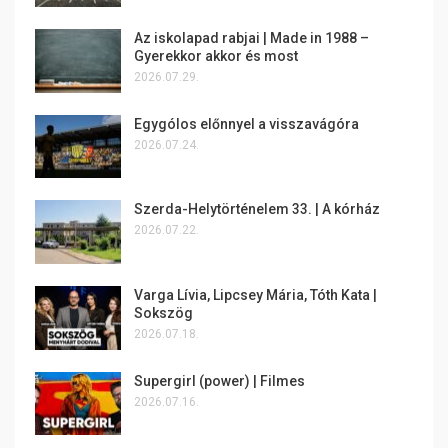
Az iskolapad rabjai | Made in 1988 –
Gyerekkor akkor és most
2026.07.29.
Egygólos előnnyel a visszavágóra
2026.07.24.
Szerda-Helytörténelem 33. | A kórház
2026.07.22.
Varga Lívia, Lipcsey Mária, Tóth Kata |
Sokszög
2026.07.18.
Supergirl (power) | Filmes
2026.07.16.