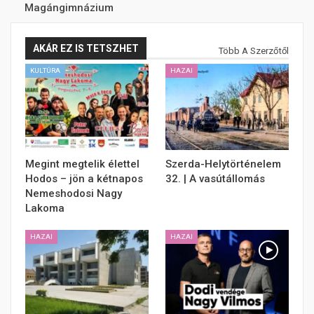
Magángimnázium
AKÁR EZ IS TETSZHET
Több A Szerzőtől
KULTÚRA
HAZAI
Megint megtelik élettel
Szerda-Helytörténelem
Hodos – jön a kétnapos
32. | A vasútállomás
Nemeshodosi Nagy
Lakoma
HAZAI
HAZAI