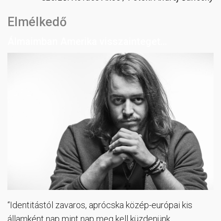
Elmélkedő
Álmaimban Amerika visszainteget…
“Identitástól zavaros, aprócska közép-európai kis
államként nap mint nap meg kell küzdenünk