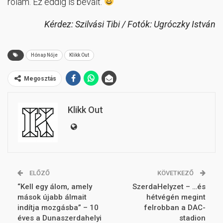
rólam. Ez eddig is bevált.
Kérdez: Szilvási Tibi / Fotók: Ugróczky István
Hónap Nője
Klikk Out
Megosztás
Klikk Out
ELŐZŐ
KÖVETKEZŐ
“Kell egy álom, amely
SzerdaHelyzet – …és
mások újabb álmait
hétvégén megint
indítja mozgásba” – 10
felrobban a DAC-
éves a Dunaszerdahelyi
stadion