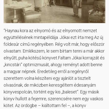
“Haynau kora az elnyomó és az elnyomott nemzet
együttélésének mintapéldája. Jókai ezt írta meg Az új
földesúr című regényében. Rég volt már, hogy először
olvastam. Emlékszem, le sem bírtam tenni a már akkor
elnyűtt, puha kötésű könyvet.Faltam Jókai korrajzát és
„kincstári” optimizmusát, ahogy reményt adott benne
a magyar népnek. Eredetileg erről a regényről
szerettem volna készíteni egy ajánlót a tisztelt
olvasónak, de miközben keresgéltem édesanyám
könyvespolcán, történt egy kis „baleset”. Egy másik
könyv hullott a fejemre, szerencsére nem egy vaskos
kötet. Az ördögbe – kiáltottam fel –, a könyv