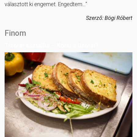
választott ki engemet. Engedtem…”
Szerző: Bögi Róbert
Finom
Tízórai asztalfia – Korai a tízórai?