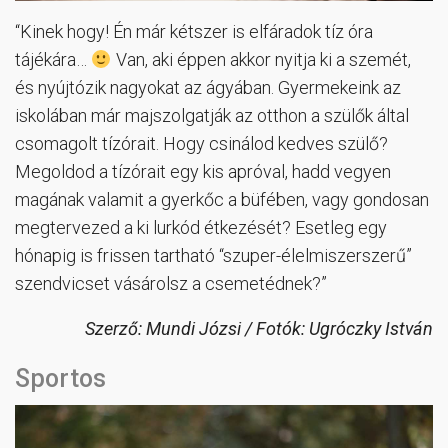
“Kinek hogy! Én már kétszer is elfáradok tíz óra
tájékára…
Van, aki éppen akkor nyitja ki a szemét,
és nyújtózik nagyokat az ágyában. Gyermekeink az
iskolában már majszolgatják az otthon a szülők által
csomagolt tízórait. Hogy csinálod kedves szülő?
Megoldod a tízórait egy kis apróval, hadd vegyen
magának valamit a gyerkőc a büfében, vagy gondosan
megtervezed a ki lurkód étkezését? Esetleg egy
hónapig is frissen tartható “szuper-élelmiszerszerű”
szendvicset vásárolsz a csemetédnek?”
Szerző: Mundi Józsi / Fotók: Ugróczky István
Sportos