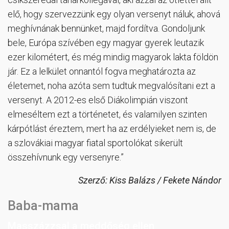
elő, hogy szervezzünk egy olyan versenyt náluk, ahová
meghívnának bennünket, majd fordítva. Gondoljunk
bele, Európa szívében egy magyar gyerek leutazik
ezer kilométert, és még mindig magyarok lakta földön
jár. Ez a lelkület onnantól fogva meghatározta az
életemet, noha azóta sem tudtuk megvalósítani ezt a
versenyt. A 2012-es első Diákolimpián viszont
elmeséltem ezt a történetet, és valamilyen szinten
kárpótlást éreztem, mert ha az erdélyieket nem is, de
a szlovákiai magyar fiatal sportolókat sikerült
összehívnunk egy versenyre.”
Szerző: Kiss Balázs / Fekete Nándor
Baba-mama
Masszázzsal a meddőség ellen