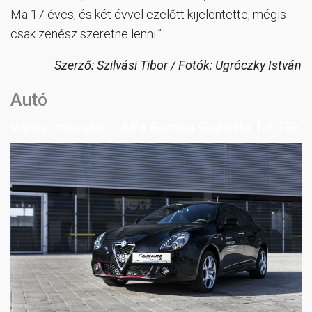
Ma 17 éves, és két évvel ezelőtt kijelentette, mégis
csak zenész szeretne lenni.”
Szerző: Szilvási Tibor / Fotók: Ugróczky István
Autó
Városi macska – Alfa Romeo Giulietta 1.4 TBi