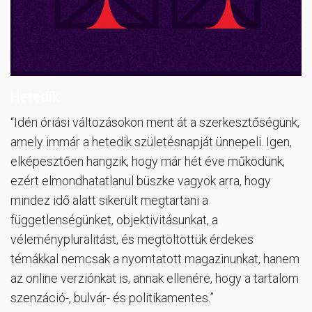
Hetedik
“Idén óriási változásokon ment át a szerkesztőségünk,
amely immár a hetedik születésnapját ünnepeli. Igen,
elképesztően hangzik, hogy már hét éve működünk,
ezért elmondhatatlanul büszke vagyok arra, hogy
mindez idő alatt sikerült megtartani a
függetlenségünket, objektivitásunkat, a
véleménypluralitást, és megtöltöttük érdekes
témákkal nemcsak a nyomtatott magazinunkat, hanem
az online verziónkat is, annak ellenére, hogy a tartalom
szenzáció-, bulvár- és politikamentes.”