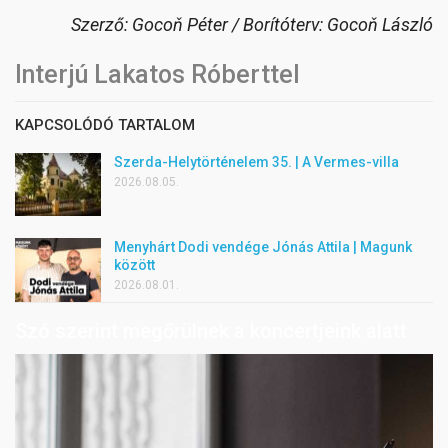
Szerző: Gocoň Péter / Borítóterv: Gocoň László
Interjú Lakatos Róberttel
KAPCSOLÓDÓ TARTALOM
Szerda-Helytörténelem 35. | A Vermes-villa
2026.08.05.
Menyhárt Dodi vendége Jónás Attila | Magunk
között
2026.08.01.
Szó szerint megőrülnek a koncertjeink alatt