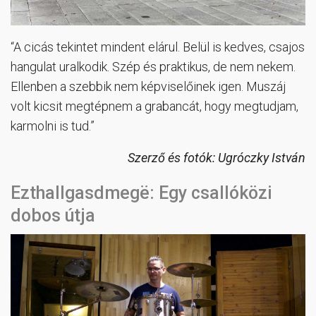
“A cicás tekintet mindent elárul. Belül is kedves, csajos
hangulat uralkodik. Szép és praktikus, de nem nekem.
Ellenben a szebbik nem képviselőinek igen. Muszáj
volt kicsit megtépnem a grabancát, hogy megtudjam,
karmolni is tud.”
Szerző és fotók: Ugróczky István
Ezthallgasdmegë: Egy csallóközi
dobos útja