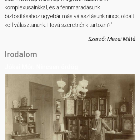
komplexusainkkal, és a fennmaradásunk
biztosításához ugyebár más választásunk nincs, oldalt
kell választanunk. Hová szeretnénk tartozni?”
Szerző: Mezei Máté
Irodalom
Jókai Mór: Nincsen ördög