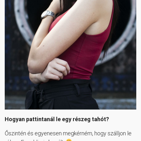
Hogyan pattintanál le egy részeg tahót?
Őszintén és egyenesen megkérném, hogy szálljon le