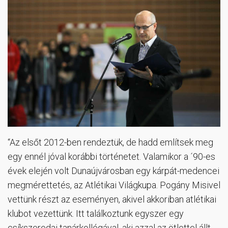
“Az elsőt 2012-ben rendeztük, de hadd említsek meg
egy ennél jóval korábbi történetet. Valamikor a ´90-es
évek elején volt Dunaújvárosban egy kárpát-medencei
megmérettetés, az Atlétikai Világkupa. Pogány Misivel
vettünk részt az eseményen, akivel akkoriban atlétikai
klubot vezettünk. Itt találkoztunk egyszer egy
csíkszeredai tanárkollégával, aki azzal az ötlettel állt