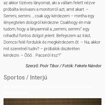
az akkor tízéves lányomat, aki a vállam felett nézve
próbálta leolvasni a monitorról azt, amit akart. –
Semmi, semmi…, csak úgy kérdezem – mintha egy
lényegtelen dologról kérdezne. Csakhogy én már
tudom, hogy a lányaimnál a „semmi, semmi” egy
rohadtul fontos dolgot jelent. Befejezem az írást,
Domcsi felé fordulok és megkérdezem őt. – Na, akkor
mit szeretnél tudni? – próbálok diszkréten
kérdezni. – Őőő… Pacsiról írsz?”
Szerző: Poór Tibor / Fotók: Fekete Nándor
Sportos / Interjú
Az identitás megőrzéséről is szólt az idei
Diákolimpia