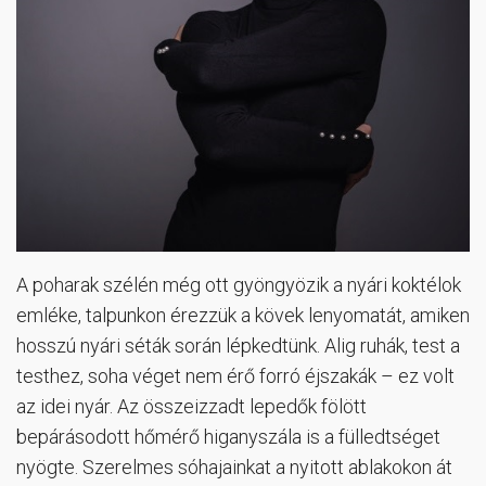
A poharak szélén még ott gyöngyözik a nyári koktélok
emléke, talpunkon érezzük a kövek lenyomatát, amiken
hosszú nyári séták során lépkedtünk. Alig ruhák, test a
testhez, soha véget nem érő forró éjszakák – ez volt
az idei nyár. Az összeizzadt lepedők fölött
bepárásodott hőmérő higanyszála is a fülledtséget
nyögte. Szerelmes sóhajainkat a nyitott ablakokon át