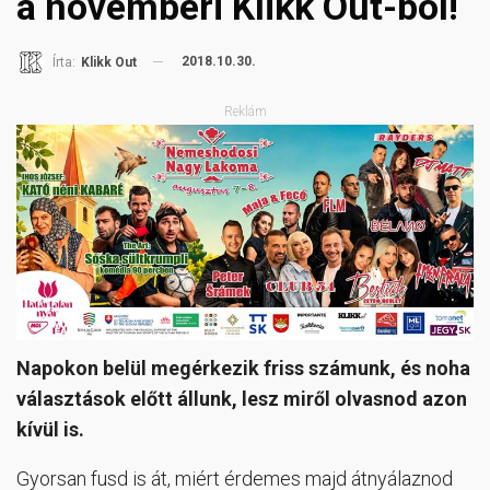
a novemberi Klikk Out-ból!
2018.10.30.
Írta:
Klikk Out
Reklám
Napokon belül megérkezik friss számunk, és noha
választások előtt állunk, lesz miről olvasnod azon
kívül is.
Gyorsan fusd is át, miért érdemes majd átnyálaznod