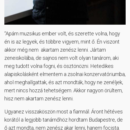
“Apám muzsikus ember volt, és szerette volna, hogy
én is az legyek, és többre vigyem, mint ő. Én viszont
akkor még nem akartam zenész lenni. Jártam
zeneiskolába, de sajnos nem volt olyan tanárom, aki
meg tudott volna fogni, és ösztönözni. Hetedikes
alapiskolásként elmentem a zsolnai konzervatóriumba,
ahol meghallgattak, és azt mondták, hogy ne zenéljek,
mert nincs hozzá tehetségem. Akkor nagyon örültem,
hisz nem akartam zenész lenni.
Ugyanez visszaköszön most a fiamnál. Áront hétéves
korától a legjobb tanárnőhöz hordtam Budapestre, de
ő azt mondta, nem zenész akar lenni, hanem focista.