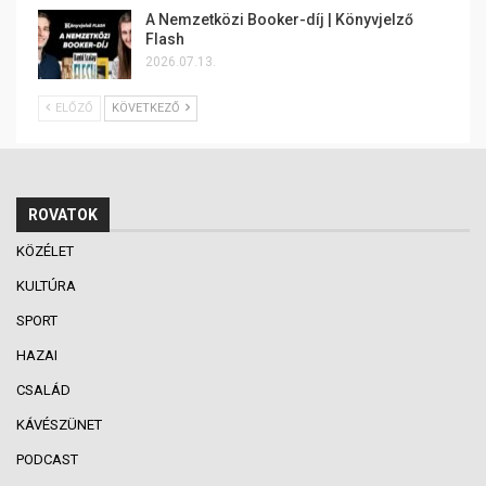
A Nemzetközi Booker-díj | Könyvjelző
Flash
2026.07.13.
ELŐZŐ
KÖVETKEZŐ
ROVATOK
KÖZÉLET
KULTÚRA
SPORT
HAZAI
CSALÁD
KÁVÉSZÜNET
PODCAST