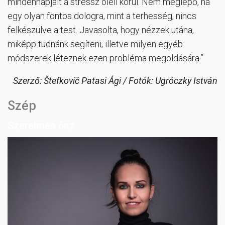
mindennapjait a stressz öleli körül. Nem meglepő, ha
egy olyan fontos dologra, mint a terhesség, nincs
felkészülve a test. Javasolta, hogy nézzek utána,
miképp tudnánk segíteni, illetve milyen egyéb
módszerek léteznek ezen probléma megoldására.”
Szerző: Štefkovič Patasi Ági / Fotók: Ugróczky István
Szép
Szerelmes ősz