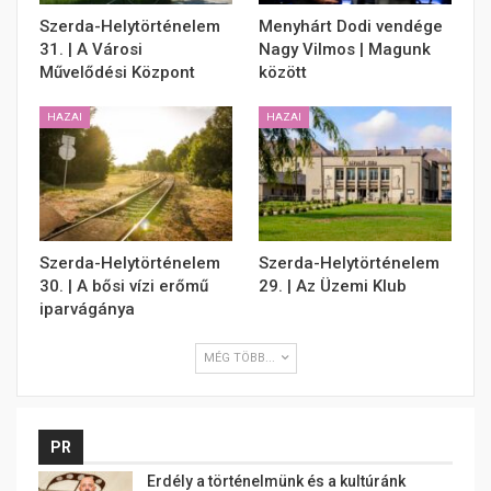
Szerda-Helytörténelem
Menyhárt Dodi vendége
31. | A Városi
Nagy Vilmos | Magunk
Művelődési Központ
között
HAZAI
HAZAI
Szerda-Helytörténelem
Szerda-Helytörténelem
30. | A bősi vízi erőmű
29. | Az Üzemi Klub
iparvágánya
MÉG TÖBB...
PR
Erdély a történelmünk és a kultúránk