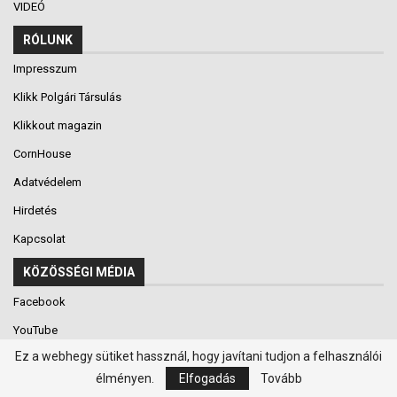
VIDEÓ
RÓLUNK
Impresszum
Klikk Polgári Társulás
Klikkout magazin
CornHouse
Adatvédelem
Hirdetés
Kapcsolat
KÖZÖSSÉGI MÉDIA
Facebook
YouTube
Ez a webhegy sütiket hassznál, hogy javítani tudjon a felhasználói
Instagram
élményen.
Elfogadás
Tovább
issuu