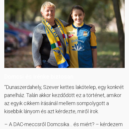
Domcsi és Irénke biztosan
“Dunaszerdahely, Szever kettes lakótelep, egy konkrét
panelház. Talán akkor kezdődött ez a történet, amikor
az egyik cikkem írásánál mellem sompolygott a
kisebbik lányom és azt kérdezte, miről írok.
– A DAC-meccsről Domcsika… és miért? – kérdezem