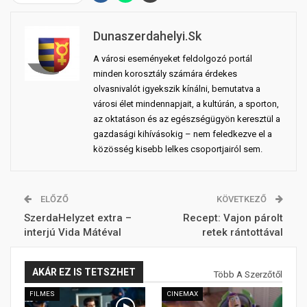
Dunaszerdahelyi.sk
A városi eseményeket feldolgozó portál
minden korosztály számára érdekes
olvasnivalót igyekszik kínálni, bemutatva a
városi élet mindennapjait, a kultúrán, a sporton,
az oktatáson és az egészségügyön keresztül a
gazdasági kihívásokig – nem feledkezve el a
közösség kisebb lelkes csoportjairól sem.
ELŐZŐ
KÖVETKEZŐ
SzerdaHelyzet extra –
Recept: Vajon párolt
interjú Vida Mátéval
retek rántottával
AKÁR EZ IS TETSZHET
Több A Szerzőtől
FILMES
CINEMAX