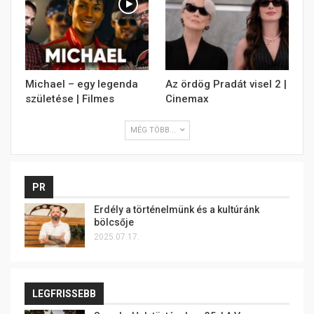
Michael – egy legenda
Az ördög Pradát visel 2 |
születése | Filmes
Cinemax
MÉG TÖBB...
PR
Erdély a történelmünk és a kultúránk
bölcsője
2025.07.17.
LEGFRISSEBB