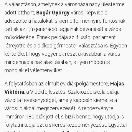
A választáson, amelynek a városháza nagy ülésterme
adott otthont,
Bugár György
városi képviselő
üdvözölte a fiatalokat, s kiemelte, mennyire fontosnak
tartják az ifjú generáció tagjainak bevonását a város
működésébe. Ennek példája az ifjúsági parlament
létrejötte és a diákpolgármester választása is. Egyben
kérte őket, hogy vegyenek részt aktívabban a város
mindennapjainak alakításában, s ilyen módon is
mondják el véleményüket.
A folytatásban az elmúlt év diákpolgámestere,
Hajas
Viktória
, a Vidékfejlesztési Szakközépiskola diákja
vázolta tevékenységét, amely kapcsán kiemelte a
városi diákbál megszervezését. A rendezvényre
immáron 180 diák jött el, s bízik benne, hogy utódja is
folytatni tudja ezt a sikeres kezdeményezést. Egyúttal