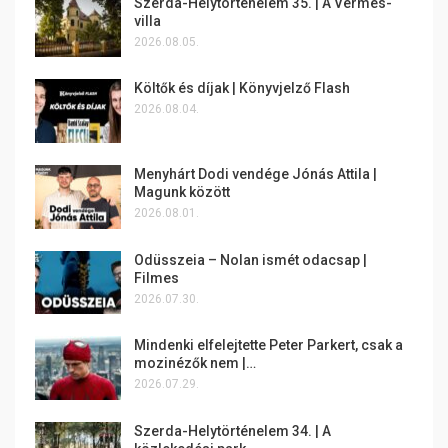
Szerda-Helytörténelem 35. | A Vermes-
villa
2026.08.05.
Költők és díjak | Könyvjelző Flash
2026.08.04.
Menyhárt Dodi vendége Jónás Attila |
Magunk között
2026.08.01.
Odüsszeia – Nolan ismét odacsap |
Filmes
2026.07.30.
Mindenki elfelejtette Peter Parkert, csak a
mozinézők nem |…
2026.07.29.
Szerda-Helytörténelem 34. | A