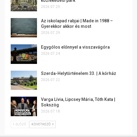
közlekedési park
2026.07.29.
Az iskolapad rabjai | Made in 1988 –
Gyerekkor akkor és most
2026.07.29.
Egygólos előnnyel a visszavágóra
2026.07.24.
Szerda-Helytörténelem 33. | A kórház
2026.07.22.
Varga Lívia, Lipcsey Mária, Tóth Kata |
Sokszög
2026.07.18.
ELŐZŐ
KÖVETKEZŐ