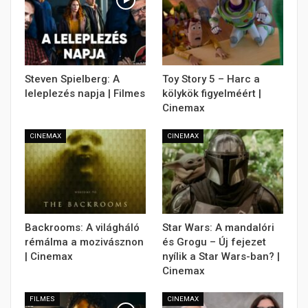
Steven Spielberg: A
Toy Story 5 – Harc a
leleplezés napja | Filmes
kölykök figyelméért |
Cinemax
CINEMAX
CINEMAX
Backrooms: A világháló
Star Wars: A mandalóri
rémálma a mozivásznon
és Grogu – Új fejezet
| Cinemax
nyílik a Star Wars-ban? |
Cinemax
FILMES
CINEMAX