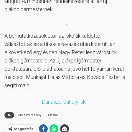
kifejtette, mindenben rendelkezésére áll az új
diákpolgármesternek.
…
A bemutatkozások után az iskolák küldöttei
választottak és a titkos szavazás után kiderült, az
elkövetkező egy évben Nagy Péter lesz városunk
diákpolgármestere. Az új diákpolgármester
beiktatására előreláthatóan a jövő hét folyamán kerül
majd sor. Munkáját Hajas Viktória és Kovács Eszter is
segíti majd.
A teljes cikk elolvasható és a fotók megtekinthetők a
Dunaszerdahelyi.sk
-n.
Dunaszerdahely
Oktatás
Megosztás