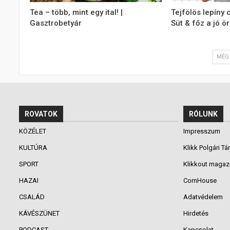
Tea – több, mint egy ital! |
Tejfölös lepíny 
Gasztrobetyár
Süt & főz a jó ö
MÉG 
ROVATOK
RÓLUNK
KÖZÉLET
Impresszum
KULTÚRA
Klikk Polgári Tá
SPORT
Klikkout magaz
HAZAI
CornHouse
CSALÁD
Adatvédelem
KÁVÉSZÜNET
Hirdetés
PODCAST
Kapcsolat