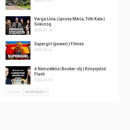
2026.07.22.
Varga Lívia, Lipcsey Mária, Tóth Kata |
Sokszög
2026.07.18.
Supergirl (power) | Filmes
2026.07.16.
A Nemzetközi Booker-díj | Könyvjelző
Flash
2026.07.13.
ELŐZŐ
KÖVETKEZŐ