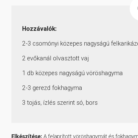
Hozzávalók:
2-3 csomónyi közepes nagyságú felkarikáz
2 evőkanál olvasztott vaj
1 db közepes nagyságú vöröshagyma
2-3 gerezd fokhagyma
3 tojás, ízlés szerint só, bors
Elkészítése:
A felaprított vöröshagymát és fokhagymát