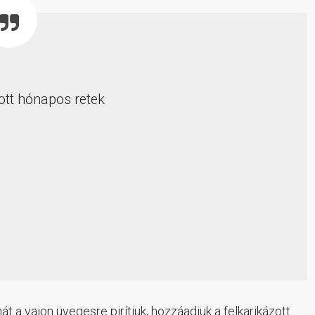
ott hónapos retek
 a vajon üvegesre pirítjuk, hozzáadjuk a felkarikázott