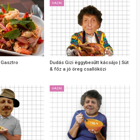
HAZAI
 Gasztro
Dudás Gizi ëggybesűtt kácsájo | Süt
& főz a jó öreg csallóközi
HAZAI