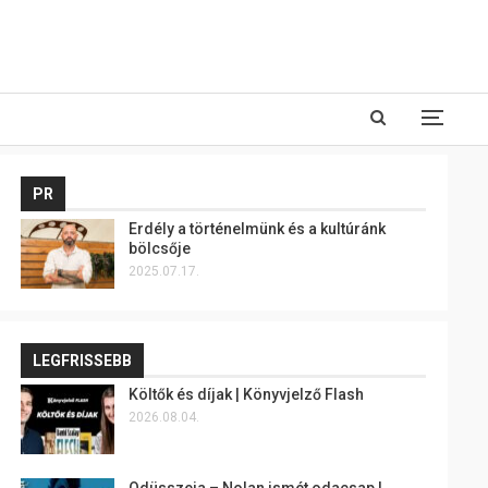
PR
Erdély a történelmünk és a kultúránk
bölcsője
2025.07.17.
LEGFRISSEBB
Költők és díjak | Könyvjelző Flash
2026.08.04.
Odüsszeia – Nolan ismét odacsap |