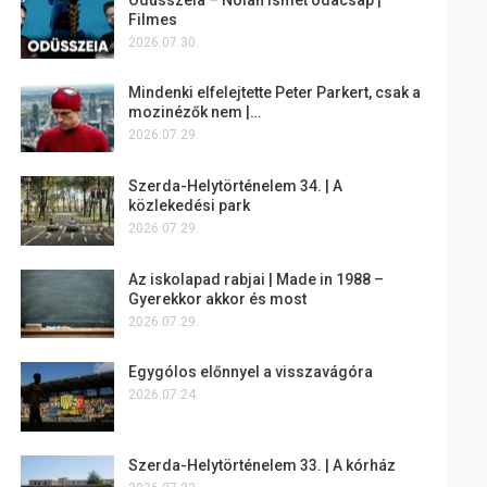
Filmes
2026.07.30.
Mindenki elfelejtette Peter Parkert, csak a
mozinézők nem |…
2026.07.29.
Szerda-Helytörténelem 34. | A
közlekedési park
2026.07.29.
Az iskolapad rabjai | Made in 1988 –
Gyerekkor akkor és most
2026.07.29.
Egygólos előnnyel a visszavágóra
2026.07.24.
Szerda-Helytörténelem 33. | A kórház