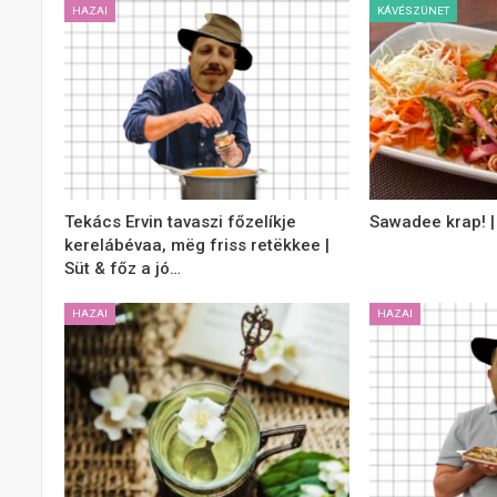
HAZAI
KÁVÉSZÜNET
Tekács Ervin tavaszi főzelíkje
Sawadee krap! |
kerelábévaa, mëg friss retëkkee |
Süt & főz a jó…
HAZAI
HAZAI