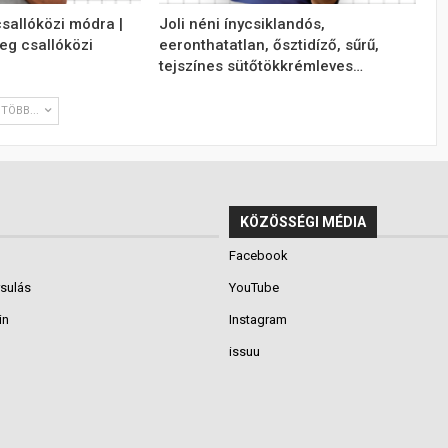
csallóközi módra |
Joli néni ínycsiklandós,
reg csallóközi
eeronthatatlan, ősztidíző, sűrű,
tejszínes sütőtökkrémleves…
TÖBB...
KÖZÖSSÉGI MÉDIA
Facebook
rsulás
YouTube
in
Instagram
issuu