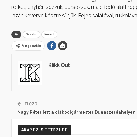
retket, enyhén sózzuk, borsozzuk, majd fedő alatt roppa
lazán keverve készre sütjük. Fejes salátával, rukkolával
Gasztro
Recept
Megosztás
Klikk Out
ELŐZŐ
Nagy Péter lett a diákpolgármester Dunaszerdahelyen
AKÁR EZ IS TETSZHET