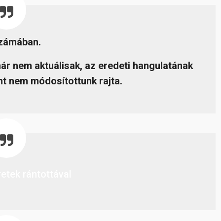
számában.
már nem aktuálisak, az eredeti hangulatának
t nem módosítottunk rajta.
retek rántottával