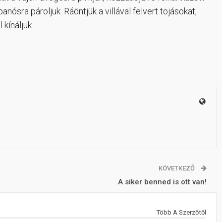
nósra pároljuk. Ráöntjük a villával felvert tojásokat,
 kínáljuk.
KÖVETKEZŐ
A siker benned is ott van!
Több A Szerzőtől