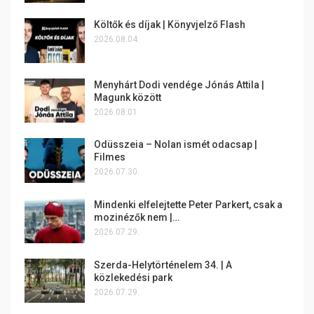
Költők és díjak | Könyvjelző Flash
2026.08.04.
Menyhárt Dodi vendége Jónás Attila |
Magunk között
2026.08.01.
Odüsszeia – Nolan ismét odacsap |
Filmes
2026.07.30.
Mindenki elfelejtette Peter Parkert, csak a
mozinézők nem |…
2026.07.29.
Szerda-Helytörténelem 34. | A
közlekedési park
2026.07.29.