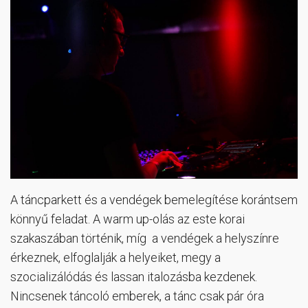
A táncparkett és a vendégek bemelegítése korántsem
könnyű feladat. A warm up-olás az este korai
szakaszában történik, míg a vendégek a helyszínre
érkeznek, elfoglalják a helyeiket, megy a
szocializálódás és lassan italozásba kezdenek.
Nincsenek táncoló emberek, a tánc csak pár óra