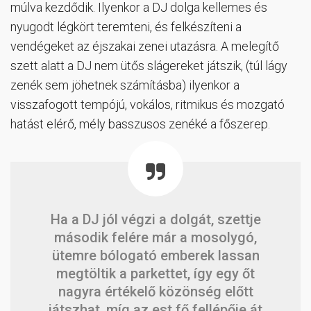
múlva kezdődik. Ilyenkor a DJ dolga kellemes és
nyugodt légkört teremteni, és felkészíteni a
vendégeket az éjszakai zenei utazásra. A melegítő
szett alatt a DJ nem ütős slágereket játszik, (túl lágy
zenék sem jöhetnek számításba) ilyenkor a
visszafogott tempójú, vokálos, ritmikus és mozgató
hatást elérő, mély basszusos zenéké a főszerep.
Ha a DJ jól végzi a dolgát, szettje
második felére már a mosolygó,
ütemre bólogató emberek lassan
megtöltik a parkettet, így egy őt
nagyra értékelő közönség előtt
játszhat, míg az est fő fellépője át