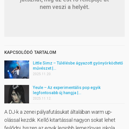
nem veszi a helyét.
KAPCSOLÓDÓ TARTALOM
Little Simz – Túlélésbe ágyazott gyönyörködtető
művészet |…
2025.11.20.
Yeule – Az experimentális pop egyik
legfontosabb új hangja |…
2025.11.12.
A DJ-k a zenei pályafutásukat általában warm up-
olással kezdik. Kellő kitartással nagyon sokat lehet
fejlődni, hiszen az egyik legjobb lemezlovas iskola,