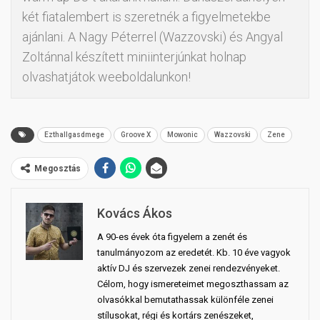
két fiatalembert is szeretnék a figyelmetekbe
ajánlani.
A Nagy Péterrel (Wazzovski) és Angyal
Zoltánnal készített miniinterjúnkat holnap
olvashatjátok weeboldalunkon!
Ezthallgasdmege
Groove X
Mowonic
Wazzovski
Zene
Megosztás
Kovács Ákos
A 90-es évek óta figyelem a zenét és
tanulmányozom az eredetét. Kb. 10 éve vagyok
aktív DJ és szervezek zenei rendezvényeket.
Célom, hogy ismereteimet megoszthassam az
olvasókkal bemutathassak különféle zenei
stílusokat, régi és kortárs zenészeket,