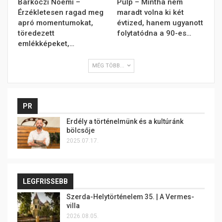
Barkóczi Noémi –
Pulp – Mintha nem
Érzékletesen ragad meg
maradt volna ki két
apró momentumokat,
évtized, hanem ugyanott
töredezett
folytatódna a 90-es…
emlékképeket,…
MÉG TÖBB...
PR
Erdély a történelmünk és a kultúránk
bölcsője
2025.07.17.
LEGFRISSEBB
Szerda-Helytörténelem 35. | A Vermes-
villa
2026.08.05.