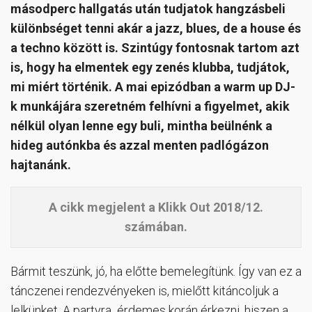
másodperc hallgatás után tudjatok hangzásbeli
különbséget tenni akár a jazz, blues, de a house és
a techno között is. Szintúgy fontosnak tartom azt
is, hogy ha elmentek egy zenés klubba, tudjátok,
mi miért történik. A mai epizódban a warm up DJ-
k munkájára szeretném felhívni a figyelmet, akik
nélkül olyan lenne egy buli, mintha beülnénk a
hideg autónkba és azzal menten padlógázon
hajtanánk.
A cikk megjelent a Klikk Out 2018/12.
számában.
Bármit teszünk, jó, ha előtte bemelegítünk. Így van ez a
tánczenei rendezvényeken is, mielőtt kitáncoljuk a
lelkünket. A partyra érdemes korán érkezni, hiszen a