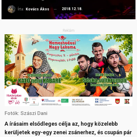
2018.12.18.
Írta:
Kovács Ákos
Reklám
Fotók: Szászi Dani
A írásaim elsődleges célja az, hogy közelebb
kerüljetek egy-egy zenei zsánerhez, és csupán pár