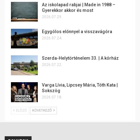
Az iskolapad rabjai | Made in 1988 –
Gyerekkor akkor és most
2026.07.29.
Egygólos előnnyel a visszavágóra
2026.07.24.
Szerda-Helytörténelem 33. | A kórház
2026.07.22.
Varga Lívia, Lipcsey Mária, Tóth Kata |
Sokszög
2026.07.18.
ELŐZŐ
KÖVETKEZŐ