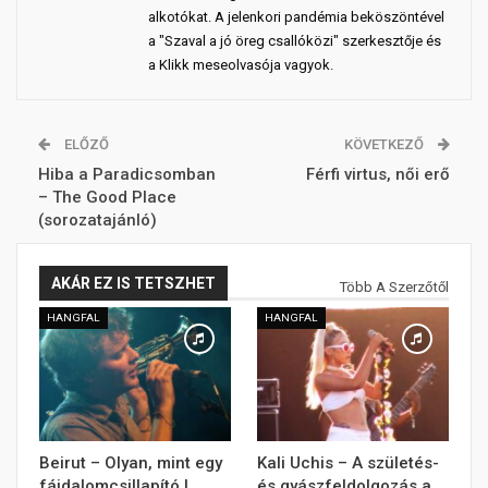
alkotókat. A jelenkori pandémia beköszöntével
a "Szaval a jó öreg csallóközi" szerkesztője és
a Klikk meseolvasója vagyok.
ELŐZŐ
KÖVETKEZŐ
Hiba a Paradicsomban
Férfi virtus, női erő
– The Good Place
(sorozatajánló)
AKÁR EZ IS TETSZHET
Több A Szerzőtől
HANGFAL
HANGFAL
Beirut – Olyan, mint egy
Kali Uchis – A születés-
fájdalomcsillapító |
és gyászfeldolgozás a