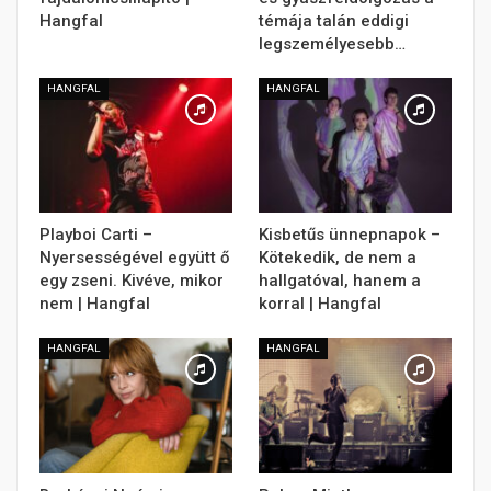
Hangfal
témája talán eddigi
legszemélyesebb…
HANGFAL
HANGFAL
Playboi Carti –
Kisbetűs ünnepnapok –
Nyersességével együtt ő
Kötekedik, de nem a
egy zseni. Kivéve, mikor
hallgatóval, hanem a
nem | Hangfal
korral | Hangfal
HANGFAL
HANGFAL