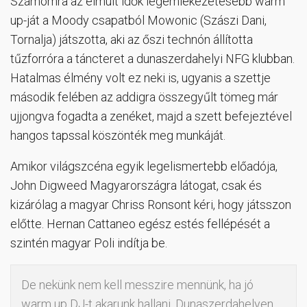
Számomra az elmúlt idők legemlékezetesebb warm
up-ját a Moody csapatból Mowonic (Szászi Dani,
Tornalja) játszotta, aki az őszi technón állította
tűzforróra a táncteret a dunaszerdahelyi NFG klubban.
Hatalmas élmény volt ez neki is, ugyanis a szettje
második felében az addigra összegyűlt tömeg már
ujjongva fogadta a zenéket, majd a szett befejeztével
hangos tapssal köszönték meg munkáját.
Amikor világszcéna egyik legelismertebb előadója,
John Digweed Magyarországra látogat, csak és
kizárólag a magyar Chriss Ronsont kéri, hogy játsszon
előtte. Hernan Cattaneo egész estés fellépését a
szintén magyar Poli indítja be.
De nekünk nem kell messzire mennünk, ha jó
warm up DJ-t akarunk hallani. Dunaszerdahelyen