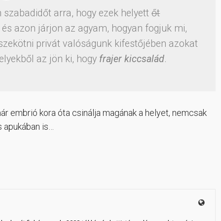
szabadidőt arra, hogy ezek helyett
őt
 és azon járjon az agyam, hogyan fogjuk mi,
zekötni privát valóságunk kifestőjében azokat
lyekből az jön ki, hogy
frajer
kiccsalád
.
már embrió kora óta csinálja magának a helyet, nemcsak
s apukában is…