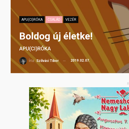
APU(CI)RÓKA
CSALÁD
VEZÉR
Boldog új életke!
APU(CI)RÓKA
2019.02.07.
Írta:
Szilvási Tibor
R