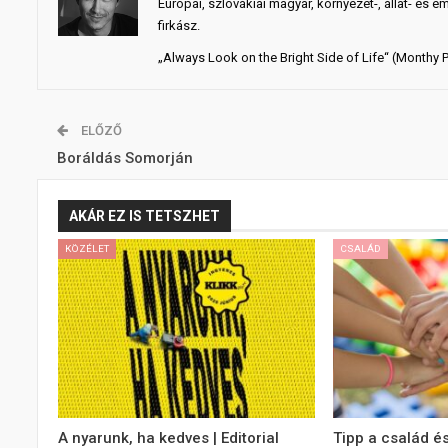
Európai, szlovákiai magyar, környezet-, állat- és e
firkász.
„Always Look on the Bright Side of Life“ (Monthy 
ELŐZŐ
Boráldás Somorján
AKÁR EZ IS TETSZHET
KÖZÉLET
CSALÁD
A nyarunk, ha kedves | Editorial
Tipp a család és