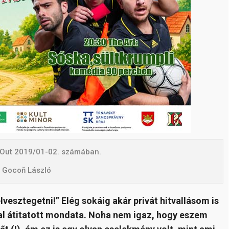
k Out 2019/01-02. számában.
: Gocoň László
vesztegetni!” Elég sokáig akár privát hitvallásom is
val átitatott mondata. Noha nem igaz, hogy eszem