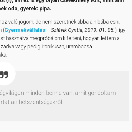
őt (!), ám ez is egy olyan cselekmény volt, mint ami
ek oda, gyerek: pipa.
hoz való jogom, de nem szeretnék abba a hibába esni,
 (
Gyermekvállalás
–
Szlávik Cyntia, 2019. 01. 05.
), így
zést használva megpróbálom kifejteni, hogyan lettem a
zzadva vagy pedig ironikusan, urambocsá’
uka.
égvilágon minden benne van, amit gondoltam
rtatlan hétszentségekről.