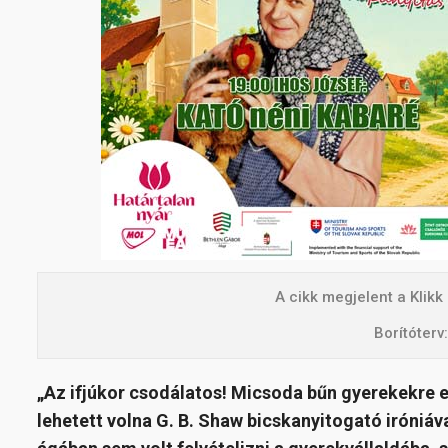
A cikk megjelent a Klik
Borítóterv
„Az ifjúkor csodálatos! Micsoda bűn gyerekekre el
lehetett volna G. B. Shaw bicskanyitogató iróniá