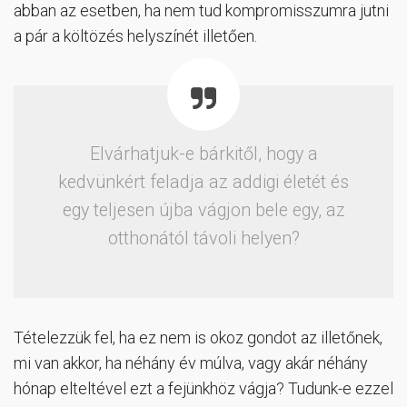
abban az esetben, ha nem tud kompromisszumra jutni
a pár a költözés helyszínét illetően.
Elvárhatjuk-e bárkitől, hogy a
kedvünkért feladja az addigi életét és
egy teljesen újba vágjon bele egy, az
otthonától távoli helyen?
Tételezzük fel, ha ez nem is okoz gondot az illetőnek,
mi van akkor, ha néhány év múlva, vagy akár néhány
hónap elteltével ezt a fejünkhöz vágja? Tudunk-e ezzel