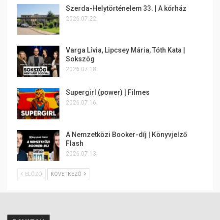
Szerda-Helytörténelem 33. | A kórház
2026.07.22.
Varga Lívia, Lipcsey Mária, Tóth Kata |
Sokszög
2026.07.18.
Supergirl (power) | Filmes
2026.07.16.
A Nemzetközi Booker-díj | Könyvjelző
Flash
2026.07.13.
ELŐZŐ
KÖVETKEZŐ