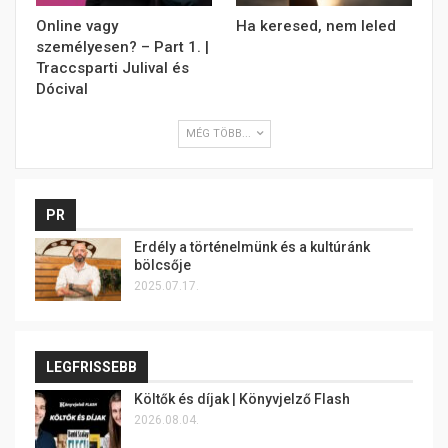
Online vagy
Ha keresed, nem leled
személyesen? – Part 1. |
Traccsparti Julival és
Dócival
MÉG TÖBB...
PR
Erdély a történelmünk és a kultúránk
bölcsője
2025.07.17.
LEGFRISSEBB
Költők és díjak | Könyvjelző Flash
2026.08.04.