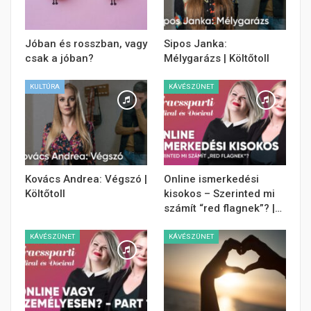
Jóban és rosszban, vagy
Sipos Janka:
csak a jóban?
Mélygarázs | Költőtoll
KULTÚRA
KÁVÉSZÜNET
Kovács Andrea: Végszó |
Online ismerkedési
Költőtoll
kisokos – Szerinted mi
számít “red flagnek”? |…
KÁVÉSZÜNET
KÁVÉSZÜNET