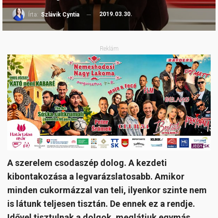
2019.03.30.
Írta:
Szlávik Cyntia
Reklám
A szerelem csodaszép dolog. A kezdeti
kibontakozása a legvarázslatosabb. Amikor
minden cukormázzal van teli, ilyenkor szinte nem
is látunk teljesen tisztán. De ennek ez a rendje.
Idővel tisztulnak a dolgok, meglátjuk egymás