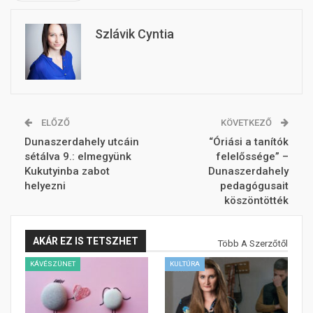
Szlávik Cyntia
ELŐZŐ
KÖVETKEZŐ
Dunaszerdahely utcáin
“Óriási a tanítók
sétálva 9.: elmegyünk
felelőssége” –
Kukutyinba zabot
Dunaszerdahely
helyezni
pedagógusait
köszöntötték
AKÁR EZ IS TETSZHET
Több A Szerzőtől
KÁVÉSZÜNET
KULTÚRA