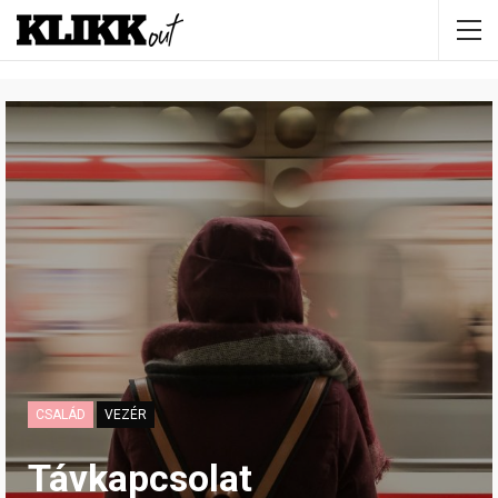
CSALÁD
VEZÉR
Távkapcsolat