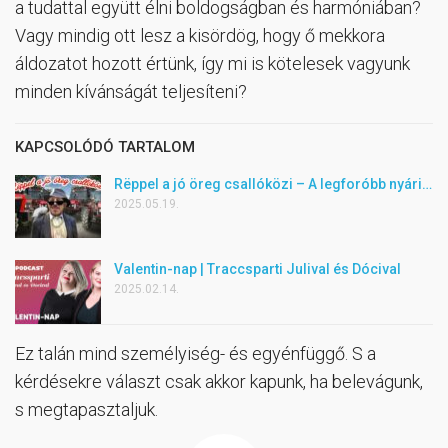
a tudattal együtt élni boldogságban és harmóniában?
Vagy mindig ott lesz a kisördög, hogy ő mekkora
áldozatot hozott értünk, így mi is kötelesek vagyunk
minden kívánságát teljesíteni?
KAPCSOLÓDÓ TARTALOM
Rëppel a jó öreg csallóközi – A legforóbb nyári…
2025.05.19.
Valentin-nap | Traccsparti Julival és Dócival
2025.02.14.
Ez talán mind személyiség- és egyénfüggő. S a
kérdésekre választ csak akkor kapunk, ha belevágunk,
s megtapasztaljuk.