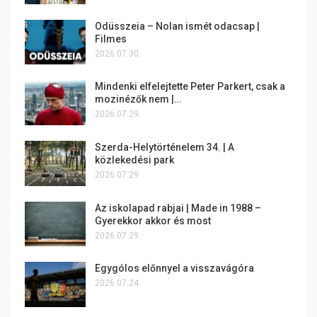
Odüsszeia – Nolan ismét odacsap |
Filmes
2026.07.30.
Mindenki elfelejtette Peter Parkert, csak a
mozinézők nem |…
2026.07.29.
Szerda-Helytörténelem 34. | A
közlekedési park
2026.07.29.
Az iskolapad rabjai | Made in 1988 –
Gyerekkor akkor és most
2026.07.29.
Egygólos előnnyel a visszavágóra
2026.07.24.