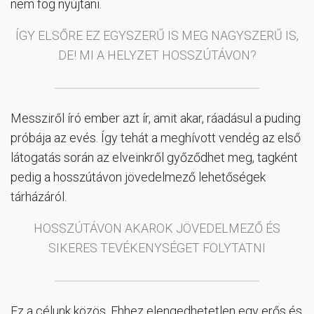
nem fog nyújtani.
ÍGY ELSŐRE EZ EGYSZERŰ IS MEG NAGYSZERŰ IS,
DE! MI A HELYZET HOSSZÚTÁVON?
Messziről író ember azt ír, amit akar, ráadásul a puding
próbája az evés. Így tehát a meghívott vendég az első
látogatás során az elveinkről győződhet meg, tagként
pedig a hosszútávon jövedelmező lehetőségek
tárházáról.
HOSSZÚTÁVON AKAROK JÖVEDELMEZŐ ÉS
SIKERES TEVÉKENYSÉGET FOLYTATNI
Ez a célunk közös. Ehhez elengedhetetlen egy erős és