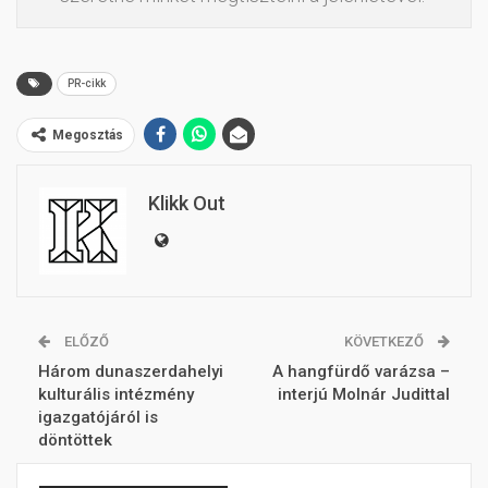
PR-cikk
Megosztás
Klikk Out
ELŐZŐ
KÖVETKEZŐ
Három dunaszerdahelyi
A hangfürdő varázsa –
kulturális intézmény
interjú Molnár Judittal
igazgatójáról is
döntöttek