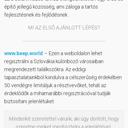
építő jellegű közösség, ami záloga a tartós
fejlesztésnek és fejlődésnek.
MI AZ ELSŐ AJÁNLOTT LÉPÉS?
www.beep.world
– Ezen a weboldalon lehet
regisztrálni a Szlovákia különböző városaiban
megrendezett találkozókra. Az eddigi
tapasztalatainkból kiindulva a célszerűség érdekében
50 vendégre limitáljuk a résztvevőket, tehát az
érdeklődők a mihamarábbi regisztrációval tudják
biztosítani jelenlétüket.
Mindenkit szeretettel várunk, aki úgy döntött, hogy
szeretne minket megtisztelni a jelenlétével.