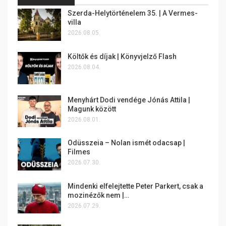
Szerda-Helytörténelem 35. | A Vermes-
villa
2026.08.05.
Költők és díjak | Könyvjelző Flash
2026.08.04.
Menyhárt Dodi vendége Jónás Attila |
Magunk között
2026.08.01.
Odüsszeia – Nolan ismét odacsap |
Filmes
2026.07.30.
Mindenki elfelejtette Peter Parkert, csak a
mozinézők nem |…
2026.07.29.