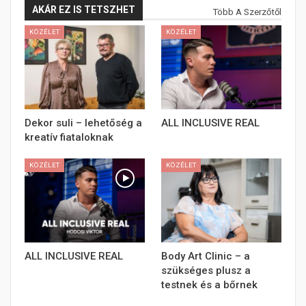
AKÁR EZ IS TETSZHET
Több A Szerzőtől
KÖZÉLET
KÖZÉLET
Dekor suli – lehetőség a
ALL INCLUSIVE REAL
kreatív fiataloknak
KÖZÉLET
KÖZÉLET
ALL INCLUSIVE REAL
Body Art Clinic – a
szükséges plusz a
testnek és a bőrnek