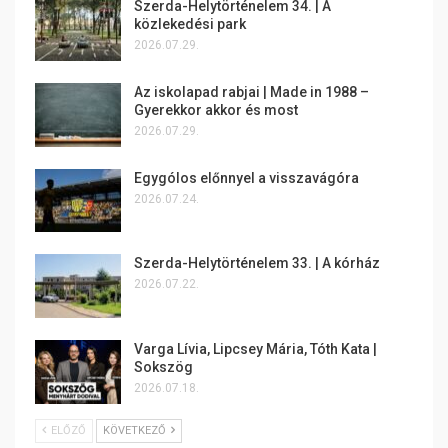
Szerda-Helytörténelem 34. | A
közlekedési park
2026.07.29.
Az iskolapad rabjai | Made in 1988 –
Gyerekkor akkor és most
2026.07.29.
Egygólos előnnyel a visszavágóra
2026.07.24.
Szerda-Helytörténelem 33. | A kórház
2026.07.22.
Varga Lívia, Lipcsey Mária, Tóth Kata |
Sokszög
2026.07.18.
ELŐZŐ
KÖVETKEZŐ