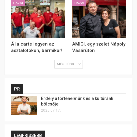
HAZAI
HAZAI
Á la carte legyen az
AMICI, egy szelet Nápoly
asztalotokon, bármikor!
Vásárúton
MÉG TÖBB...
PR
Erdély a történelmünk és a kultúránk
bölcsője
2025.07.17.
LEGFRISSEBB