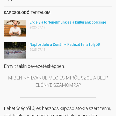
KAPCSOLÓDÓ TARTALOM
Erdély a történelmünk és a kultúránk bölcsője
2025.07.17.
Napforduló a Dunán – Fedezd fel a folyót!
2025.07.13.
Ennyit talán bevezetésképpen.
MIBEN NYILVÁNUL MEG ÉS MIRŐL SZÓL A BEEP
ELŐNYE SZÁMOMRA?
Lehetőségről új és hasznos kapcsolatokra szert tenni,
utat találni – nemcsak a régión belül – új üzleti