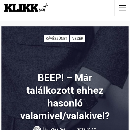
KÁVÉSZÜNET
VEZÉR
BEEP! – Már
találkozott ehhez
hasonló
valamivel/valakivel?
2019.04.12.
Írta:
Klikk Out