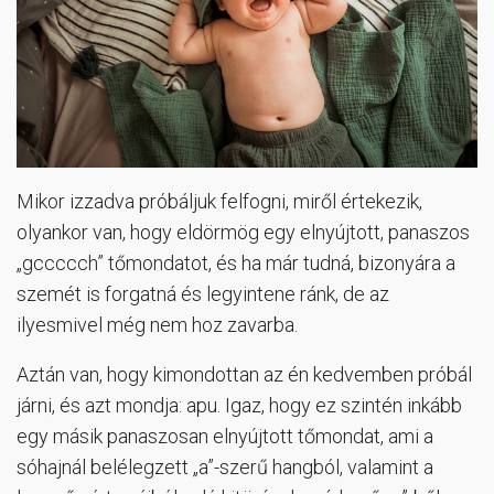
Mikor izzadva próbáljuk felfogni, miről értekezik,
olyankor van, hogy eldörmög egy elnyújtott, panaszos
„gccccch” tőmondatot, és ha már tudná, bizonyára a
szemét is forgatná és legyintene ránk, de az
ilyesmivel még nem hoz zavarba.
Aztán van, hogy kimondottan az én kedvemben próbál
járni, és azt mondja: apu. Igaz, hogy ez szintén inkább
egy másik panaszosan elnyújtott tőmondat, ami a
sóhajnál belélegzett „a”-szerű hangból, valamint a