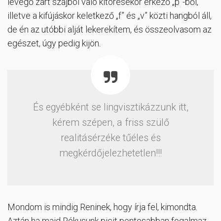
levegő zárt szájból való kitörésekor érkező „p”-ből,
illetve a kifújáskor keletkező „f” és „v” közti hangból áll,
de én az utóbbi alját lekerekítem, és összeolvasom az
egészet, úgy pedig kijön.
És egyébként se lingvisztikázzunk itt,
kérem szépen, a friss szülő
realitásérzéke tűéles és
megkérdőjelezhetetlen!!!
Mondom is mindig Reninek, hogy írja fel, kimondta.
Aztán ha majd Rókusunk picit pontosabban fogalmaz,