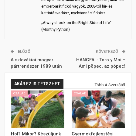
emberbarát fickó vagyok, 2008-tól hír- és
kattintásvadász, nyelvtannáci firkász.
„Always Look on the Bright Side of Life“
(Monthy Python)
ELŐZŐ
KÖVETKEZŐ
A szlovákiai magyar
HANGFAL: Toro y Moi –
pártrendszer 1989 után
Ami pöpec, az pöpec!
AKÁR EZ IS TETSZHET
Több A Szerzőtől
CSALÁD
CSALÁD
Hol? Mikor? Készüljünk
Gyermekfejlesztési