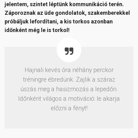
jelentem, szintet léptünk kommunikáció terén.
Záporoznak az üde gondolatok, szakemberekkel
próbáljuk lefordítani, a kis torkos azonban
időnként még le is torkol!
Hajnali kevés óra néhány perckor
tréningre ébredünk. Zajlik a száraz
úszás meg a hasizmozás a lepedőn.
Időnként világos a motiváció: le akarja
előzni a fényt!