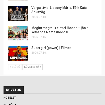
Varga Lívia, Lipcsey Mária, Tóth Kata |
Sokszög
2026.07.18.
Megint megtelik élettel Hodos – jön a
kétnapos Nemeshodosi…
2026.07.16.
Supergirl (power) | Filmes
2026.07.16.
ELŐZŐ
KÖVETKEZŐ
ROVATOK
KÖZÉLET