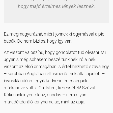
hogy majd értelmes lények lesznek.
Ez megmagyarázná, miért jönnek ki egymással a pici
babák. De nem biztos, hogy így van.
Az viszont valószínű, hogy gondolatot tud olvasni. Mi
ugyanis még sohasem beszéltünk neki róla, neki
viszont az első önmagában is értelmezhető szava egy
– korábban Angliában élt ismerőseink által ajánlott –
ínycsiklandó és egyik kedvenc édességünk
márkaneve volt: a Gü. Isteni, keressétek! Szóval
Rókusunk ínyenc lesz, csodás – nem olyan
maradékdaráló konyhamalac, mint az apja.