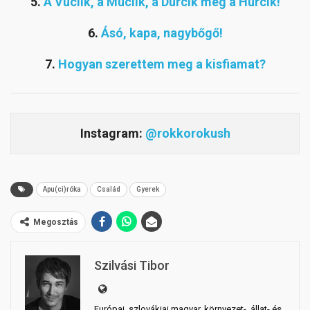
5.
A Vuclik, a Muclik, a Durcik meg a Hurcik!
6.
Ásó, kapa, nagybőgő!
7.
Hogyan szerettem meg a kisfiamat?
Instagram:
@rokkorokush
Apu(ci)róka
Család
Gyerek
Megosztás
Szilvási Tibor
Európai, szlovákiai magyar, környezet-, állat- és