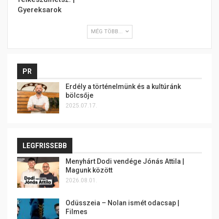
Gyereksarok
MÉG TÖBB...
PR
Erdély a történelmünk és a kultúránk
bölcsője
2025.07.17.
LEGFRISSEBB
Menyhárt Dodi vendége Jónás Attila |
Magunk között
2026.08.01.
Odüsszeia – Nolan ismét odacsap |
Filmes