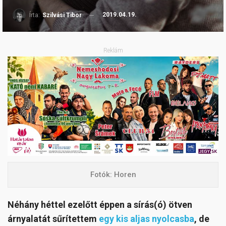
2019.04.19.
Írta:
Szilvási Tibor
Reklám
Fotók: Horen
Néhány héttel ezelőtt éppen a sírás(ó) ötven
árnyalatát sűrítettem
egy kis aljas nyolcasba
, de