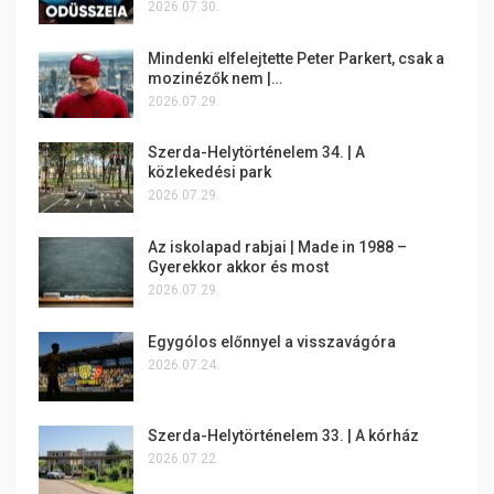
2026.07.30.
Mindenki elfelejtette Peter Parkert, csak a
mozinézők nem |…
2026.07.29.
Szerda-Helytörténelem 34. | A
közlekedési park
2026.07.29.
Az iskolapad rabjai | Made in 1988 –
Gyerekkor akkor és most
2026.07.29.
Egygólos előnnyel a visszavágóra
2026.07.24.
Szerda-Helytörténelem 33. | A kórház
2026.07.22.