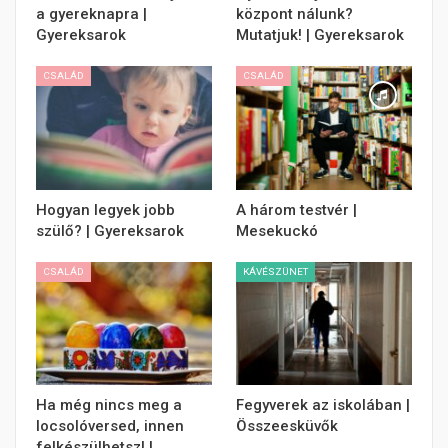
a gyereknapra |
központ nálunk?
Gyereksarok
Mutatjuk! | Gyereksarok
CSALÁD
CSALÁD
Hogyan legyek jobb
A három testvér |
szülő? | Gyereksarok
Mesekuckó
CSALÁD
KÁVÉSZÜNET
Ha még nincs meg a
Fegyverek az iskolában |
locsolóversed, innen
Összeesküvők
felkészülhetsz! |