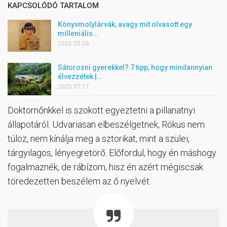
KAPCSOLÓDÓ TARTALOM
Könyvmolylárvák, avagy mit olvasott egy
milleniális…
2026.05.08.
Sátorozni gyerekkel? 7 tipp, hogy mindannyian
élvezzétek |…
2025.07.17.
Doktornőnkkel is szokott egyeztetni a pillanatnyi
állapotáról. Udvariasan elbeszélgetnek, Rókus nem
túloz, nem kínálja meg a sztorikat, mint a szülei,
tárgyilagos, lényegretörő. Előfordul, hogy én máshogy
fogalmaznék, de rábízom, hisz én azért mégiscsak
töredezetten beszélem az ő nyelvét.