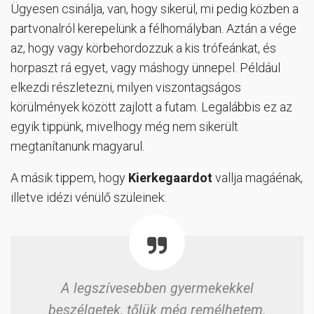
Ügyesen csinálja, van, hogy sikerül, mi pedig közben a
partvonalról kerepelünk a félhomályban. Aztán a vége
az, hogy vagy körbehordozzuk a kis trófeánkat, és
horpaszt rá egyet, vagy máshogy ünnepel. Például
elkezdi részletezni, milyen viszontagságos
körülmények között zajlott a futam. Legalábbis ez az
egyik tippünk, mivelhogy még nem sikerült
megtanítanunk magyarul.
A másik tippem, hogy
Kierkegaardot
vallja magáénak,
illetve idézi vénülő szüleinek:
A legszívesebben gyermekekkel
beszélgetek, tőlük még remélhetem,