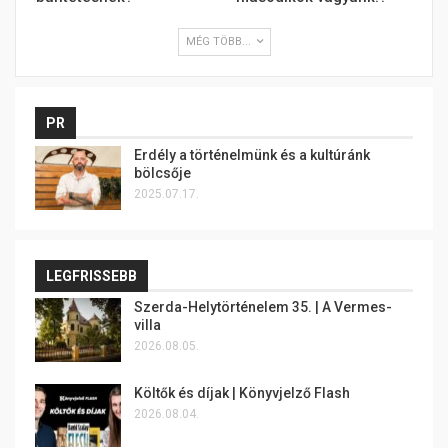
MÉG TÖBB...
PR
Erdély a történelmünk és a kultúránk
bölcsője
2025.07.17.
LEGFRISSEBB
Szerda-Helytörténelem 35. | A Vermes-
villa
2026.08.05.
Költők és díjak | Könyvjelző Flash
2026.08.04.