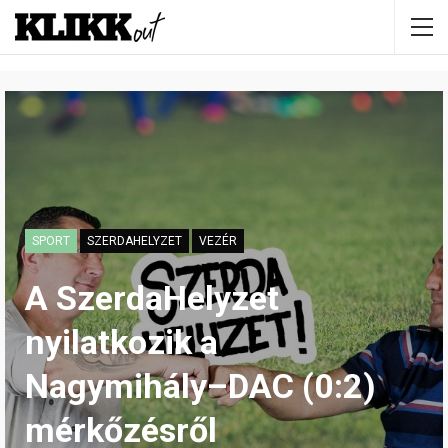
SPORT
SZERDAHELYZET
VEZÉR
A SzerdaHelyzet
nyilatkozik a
Nagymihály–DAC (0:2)
mérkőzésről