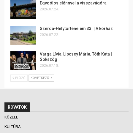
Egygólos előnnyel a visszavágóra
2026.07.24.
Szerda-Helytörténelem 33. | A kórház
2026.07.22.
Varga Lívia, Lipcsey Mária, Tóth Kata |
Sokszög
2026.07.18.
ELŐZŐ
KÖVETKEZŐ
ROVATOK
KÖZÉLET
KULTÚRA