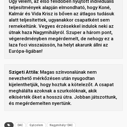
Úgy vélem, az első félidőben nyújtott individuális
teljesítmények alapján elmondható, hogy Koné,
Kalmár és Vida Krisz is bőven az átlagos tudásuk
alatt teljesítettek, ugyanakkor csapatként sem
remekeltünk. Vegyes érzésekkel indulok neki az
útnak haza Nagymihályról. Szuper a három pont,
végeredményben megérdemelt, de nehogy ez a
laza foci visszaüssön, ha helyt akarunk állni az
Európa-ligában!
Szigeti Attila:
Magas színvonalúnak nem
nevezhető mérkőzésen után nyugodtan
kijelenthetjük, hogy hoztuk a kötelezőt. A csapat
meghálálta azoknak a szurkolóknak, akik
elkísérték őket a hosszú útra. Jobban játszottunk,
és megérdemelten nyertünk.
DAC
Győzelem
Nagymihály–DAC