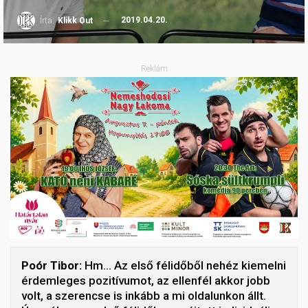
2019.04.20.
Írta:
Klikk Out
Reklám
Poór Tibor:
Hm… Az első félidőből nehéz kiemelni
érdemleges pozitívumot, az ellenfél akkor jobb
volt, a szerencse is inkább a mi oldalunkon állt.