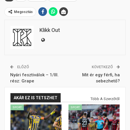
Megosztás
Klikk Out
ELŐZŐ
KÖVETKEZŐ
Nyári fesztiválok – 1/III.
Mit ér egy férfi, ha
rész: Grape
sebezhető?
AKÁR EZ IS TETSZHET
Több A Szerzőtől
SPORT
SPORT