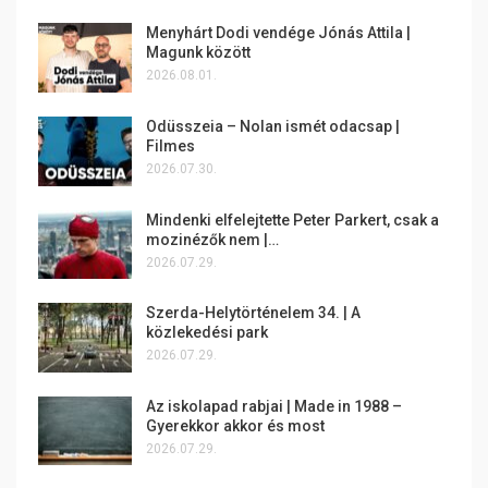
Menyhárt Dodi vendége Jónás Attila |
Magunk között
2026.08.01.
Odüsszeia – Nolan ismét odacsap |
Filmes
2026.07.30.
Mindenki elfelejtette Peter Parkert, csak a
mozinézők nem |…
2026.07.29.
Szerda-Helytörténelem 34. | A
közlekedési park
2026.07.29.
Az iskolapad rabjai | Made in 1988 –
Gyerekkor akkor és most
2026.07.29.