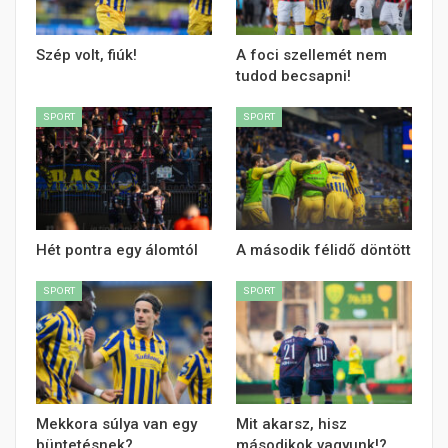
Szép volt, fiúk!
A foci szellemét nem
tudod becsapni!
SPORT
SPORT
Hét pontra egy álomtól
A második félidő döntött
SPORT
SPORT
Mekkora súlya van egy
Mit akarsz, hisz
büntetésnek?
másodikok vagyunk!?