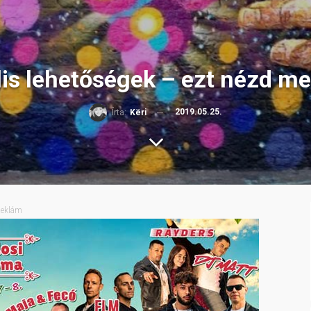
ális lehetőségek – ezt nézd 
2019.05.25.
Írta:
Këri
eklám