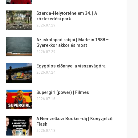
Szerda-Helytörténelem 34. | A
közlekedési park
2026.07.29.
Az iskolapad rabjai | Made in 1988 –
Gyerekkor akkor és most
2026.07.29.
Egygólos előnnyel a visszavágóra
2026.07.24.
Supergirl (power) | Filmes
2026.07.16.
A Nemzetközi Booker-díj | Könyvjelző
Flash
2026.07.13.