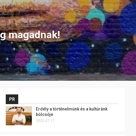
meg magadnak!
PR
Erdély a történelmünk és a kultúránk
bölcsője
2025.07.17.