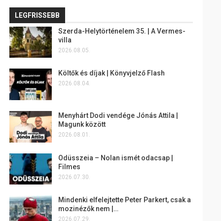
LEGFRISSEBB
Szerda-Helytörténelem 35. | A Vermes-
villa
2026.08.05.
Költők és díjak | Könyvjelző Flash
2026.08.04.
Menyhárt Dodi vendége Jónás Attila |
Magunk között
2026.08.01.
Odüsszeia – Nolan ismét odacsap |
Filmes
2026.07.30.
Mindenki elfelejtette Peter Parkert, csak a
mozinézők nem |…
2026.07.29.