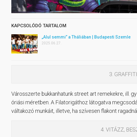
KAPCSOLÓDÓ TARTALOM
„Alul semmi” a Tháliában | Budapesti Szemle
2025.06.27.
3. GRAFFIT
Városszerte bukkanhatunk street art remekekre, ill. gy
óriási méretben. A Filatorigáthoz látogatva megcsodá
váltakozó munkáit, illetve, ha szívesen flakont ragadnál
4. VITÁZZ, BE