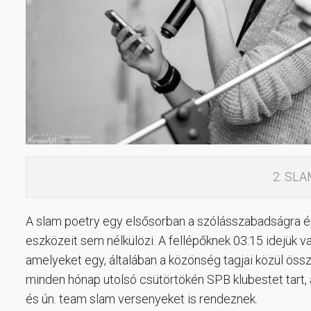
2. SL
A slam poetry egy elsősorban a szólásszabadságra é
eszközeit sem nélkülözi. A fellépőknek 03:15 idejük van
amelyeket egy, általában a közönség tagjai közül ös
minden hónap utolsó csütörtökén SPB klubestet tart, 
és ún. team slam versenyeket is rendeznek.