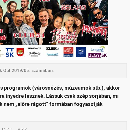
ikk Out 2019/05. számában.
os programok (városnézés, múzeumok stb.), akkor
ra ínyedre lesznek. Lássuk csak szép sorjában, mi
ik nem „előre rágott” formában fogyasztják
, JAZZ, JAZZ