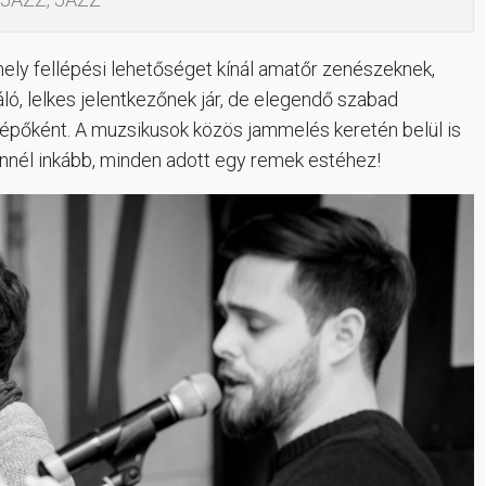
ely fellépési lehetőséget kínál amatőr zenészeknek,
ló, lelkes jelentkezőnek jár, de elegendő szabad
llépőként. A muzsikusok közös jammelés keretén belül is
lennél inkább, minden adott egy remek estéhez!