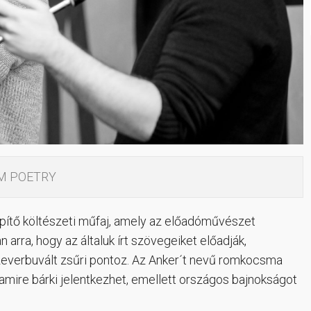
AM POETRY
pítő költészeti műfaj, amely az előadóművészet
 arra, hogy az általuk írt szövegeiket előadják,
szeverbuvált zsűri pontoz. Az Anker´t nevű romkocsma
amire bárki jelentkezhet, emellett országos bajnokságot