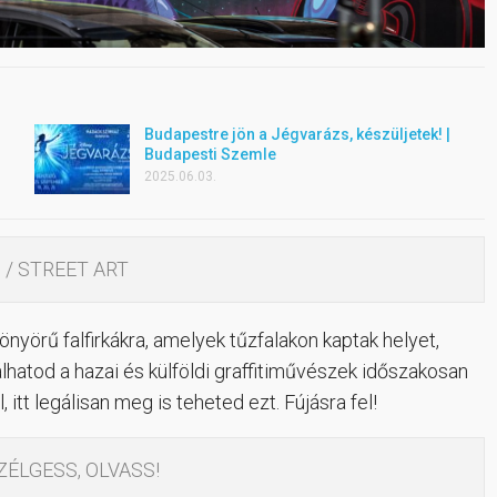
Budapestre jön a Jégvarázs, készüljetek! |
Budapesti Szemle
2025.06.03.
I / STREET ART
önyörű falfirkákra, amelyek tűzfalakon kaptak helyet,
lhatod a hazai és külföldi graffitiművészek időszakosan
, itt legálisan meg is teheted ezt. Fújásra fel!
SZÉLGESS, OLVASS!