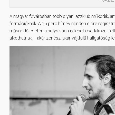
A magyar fővárosban több olyan jazzklub működik, am
formációknak. A 15 perc hírnév minden előre regisztrá
műsoridő esetén a helyszínen is lehet csatlakozni fe
alkothatnak – akár zenész, akár vájtfülű hallgatóság 