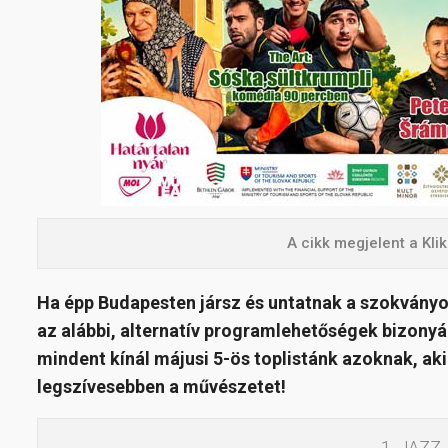
A cikk megjelent a Kl
Ha épp Budapesten jársz és untatnak a szokvány
az alábbi, alternatív programlehetőségek bizonyá
mindent kínál májusi 5-ös toplistánk azoknak, ak
legszívesebben a művészetet!
1. JAZZ