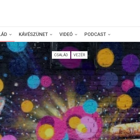
LÁD
KÁVÉSZÜNET
VIDEÓ
PODCAST
CSALÁD
VEZÉR