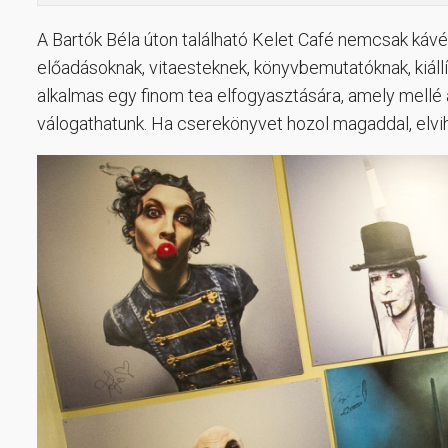
A Bartók Béla úton található Kelet Café nemcsak ká
előadásoknak, vitaesteknek, könyvbemutatóknak, kiállí
alkalmas egy finom tea elfogyasztására, amely mellé
válogathatunk. Ha cserekönyvet hozol magaddal, elvihe