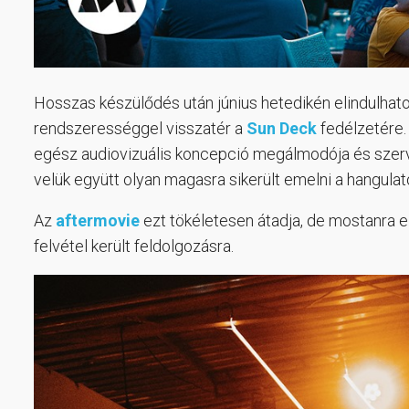
Hosszas készülődés után június hetedikén elindulhato
rendszerességgel visszatér a
Sun Deck
fedélzetére.
egész audiovizuális koncepció megálmodója és szerve
velük együtt olyan magasra sikerült emelni a hangulat
Az
aftermovie
ezt tökéletesen átadja, de mostanra el
felvétel került feldolgozásra.