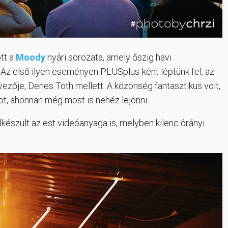
tt a
Moody
nyári sorozata, amely őszig havi
 Az első ilyen eseményen PLUSplus-ként léptünk fel, az
zője, Denes Toth mellett. A közönség fantasztikus volt,
ot, ahonnan még most is nehéz lejönni.
készült az est videóanyaga is, melyben kilenc órányi