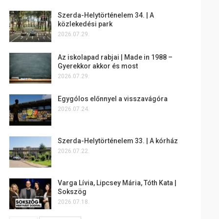
Szerda-Helytörténelem 34. | A
közlekedési park
2026.07.29.
Az iskolapad rabjai | Made in 1988 –
Gyerekkor akkor és most
2026.07.29.
Egygólos előnnyel a visszavágóra
2026.07.24.
Szerda-Helytörténelem 33. | A kórház
2026.07.22.
Varga Lívia, Lipcsey Mária, Tóth Kata |
Sokszög
2026.07.18.