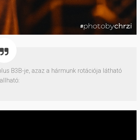
lus B3B-je, azaz a hármunk rotációja látható
allható: