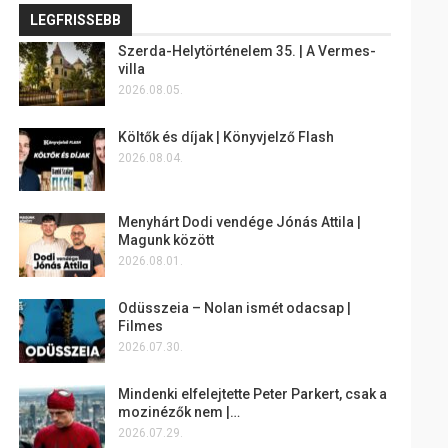
LEGFRISSEBB
Szerda-Helytörténelem 35. | A Vermes-
villa
2026.08.05.
Költők és díjak | Könyvjelző Flash
2026.08.04.
Menyhárt Dodi vendége Jónás Attila |
Magunk között
2026.08.01.
Odüsszeia – Nolan ismét odacsap |
Filmes
2026.07.30.
Mindenki elfelejtette Peter Parkert, csak a
mozinézők nem |…
2026.07.29.