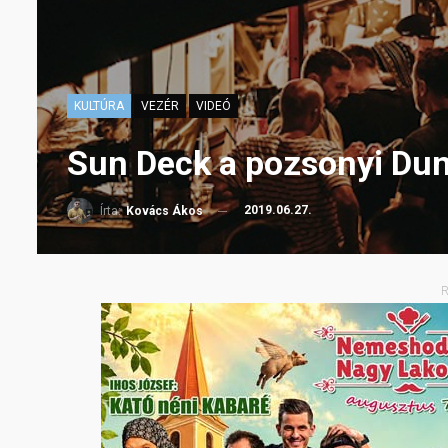
KULTÚRA
VEZÉR
VIDEÓ
Sun Deck a pozsonyi Dun
2019.06.27.
Írta:
Kovács Ákos
R