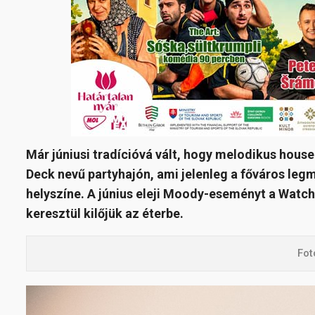
Már júniusi tradícióvá vált, hogy melodikus house
Deck nevű partyhajón, ami jelenleg a főváros leg
helyszíne. A június eleji Moody-eseményt a Watc
keresztül kilőjük az éterbe.
Fot