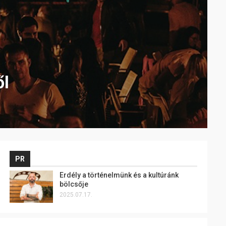
ől
PR
Erdély a történelmünk és a kultúránk
bölcsője
2025.07.17.