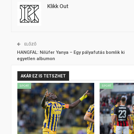
Klikk Out
ELŐZŐ
HANGFAL: Nilüfer Yanya – Egy pályafutás bomlik ki
egyetlen albumon
AKÁR EZ IS TETSZHET
SPORT
SPORT