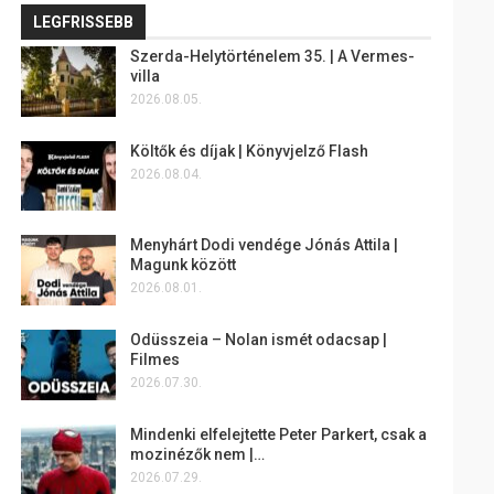
LEGFRISSEBB
Szerda-Helytörténelem 35. | A Vermes-
villa
2026.08.05.
Költők és díjak | Könyvjelző Flash
2026.08.04.
Menyhárt Dodi vendége Jónás Attila |
Magunk között
2026.08.01.
Odüsszeia – Nolan ismét odacsap |
Filmes
2026.07.30.
Mindenki elfelejtette Peter Parkert, csak a
mozinézők nem |…
2026.07.29.