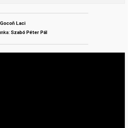
Gocoň Laci
unka:
Szabó Péter Pál