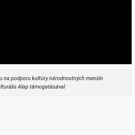
u na podporu kultúry národnostných menšín
ulturális Alap támogatásával