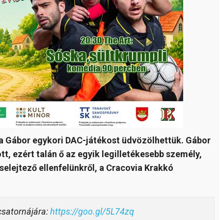
ka Gábor egykori DAC-játékost üdvözölhettük. Gábor
t, ezért talán ő az egyik legilletékesebb személy,
selejtező ellenfelünkről, a Cracovia Krakkó
-csatornájára:
https://goo.gl/5L74zq