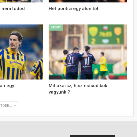
t nem tudod
Hét pontra egy álomtól
SPORT
an egy
Mit akarsz, hisz másodikok
vagyunk!?
TÖBB...