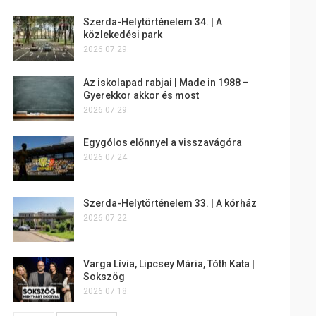
Szerda-Helytörténelem 34. | A
közlekedési park
2026.07.29.
Az iskolapad rabjai | Made in 1988 –
Gyerekkor akkor és most
2026.07.29.
Egygólos előnnyel a visszavágóra
2026.07.24.
Szerda-Helytörténelem 33. | A kórház
2026.07.22.
Varga Lívia, Lipcsey Mária, Tóth Kata |
Sokszög
2026.07.18.