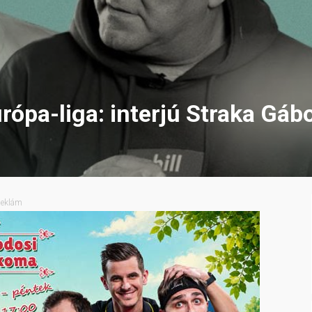
rópa-liga: interjú Straka Gábo
eklám