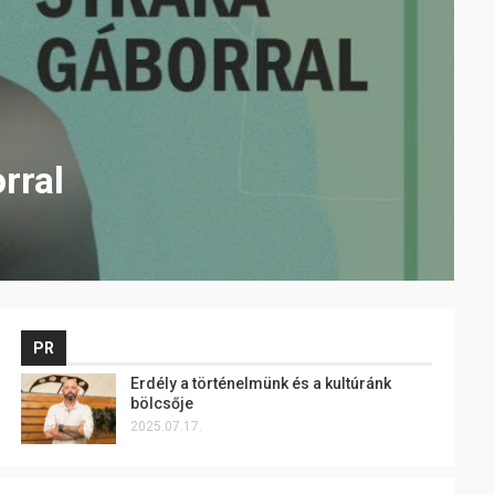
rral
PR
Erdély a történelmünk és a kultúránk
bölcsője
2025.07.17.