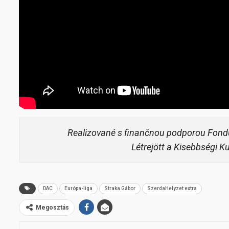
Realizované s finančnou podporou Fond
Létrejött a Kisebbségi K
DAC
Európa-liga
Straka Gábor
SzerdaHelyzet extra
Megosztás