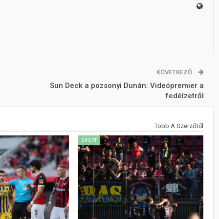
KÖVETKEZŐ
Sun Deck a pozsonyi Dunán: Videópremier a
fedélzetről
Több A Szerzőtől
SPORT