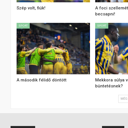
Szép volt, fiúk!
A foci szellemé
becsapni!
SPORT
SPORT
A második félidő döntött
Mekkora súlya v
büntetésnek?
MÉG 