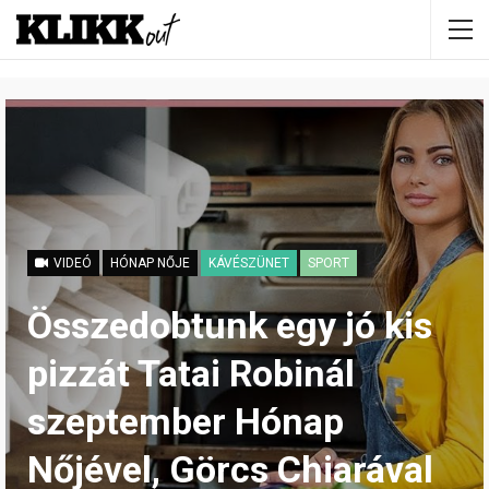
VIDEÓ
HÓNAP NŐJE
KÁVÉSZÜNET
SPORT
Összedobtunk egy jó kis
pizzát Tatai Robinál
szeptember Hónap
Nőjével, Görcs Chiarával