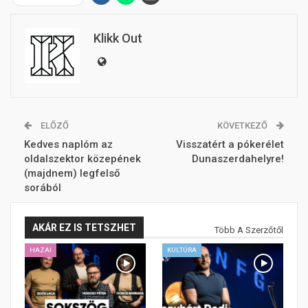
Klikk Out
ELŐZŐ
KÖVETKEZŐ
Kedves naplóm az
Visszatért a pókerélet
oldalszektor közepének
Dunaszerdahelyre!
(majdnem) legfelső
sorából
AKÁR EZ IS TETSZHET
Több A Szerzőtől
HAZAI
KULTÚRA