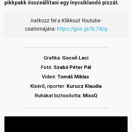
pikkpakk összeállítani egy ínycsiklandó pizzát.
Iratkozz fel a Klikkout Youtube-
csatornájára:
https://goo.gl/5L74zq
Grafika:
Gocoň Laci
Fotó:
Szabó Péter Pál
Videó:
Tomáš Miklas
Kísérő, riporter:
Kurucz Klaudia
Ruhákat biztosította:
MissQ