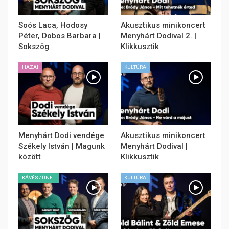
Soós Laca, Hodosy
Akusztikus minikoncert
Péter, Dobos Barbara |
Menyhárt Dodival 2. |
Sokszög
Klikkusztik
HAZAI
KULTÚRA
Menyhárt Dodi vendége
Akusztikus minikoncert
Székely István | Magunk
Menyhárt Dodival |
között
Klikkusztik
KÁVÉSZÜNET
KULTÚRA