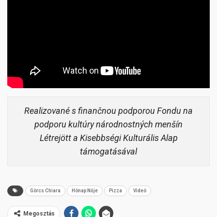
Realizované s finančnou podporou Fondu na
podporu kultúry národnostných menšín
Létrejött a Kisebbségi Kulturális Alap
támogatásával
Görcs Chiara
Hónap Nője
Pizza
Videó
Megosztás