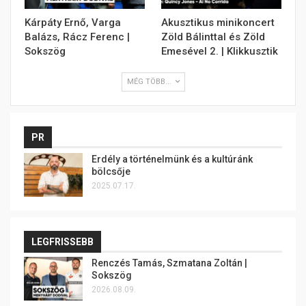
Kárpáty Ernő, Varga
Akusztikus minikoncert
Balázs, Rácz Ferenc |
Zöld Bálinttal és Zöld
Sokszög
Emesével 2. | Klikkusztik
MÉG TÖBB...
PR
Erdély a történelmünk és a kultúránk
bölcsője
2025.07.17.
LEGFRISSEBB
Renczés Tamás, Szmatana Zoltán |
Sokszög
2026.08.09.