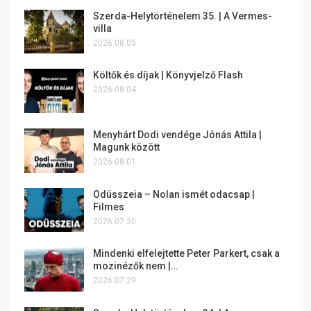
Szerda-Helytörténelem 35. | A Vermes-
villa
2026.08.05.
Költők és díjak | Könyvjelző Flash
2026.08.04.
Menyhárt Dodi vendége Jónás Attila |
Magunk között
2026.08.01.
Odüsszeia – Nolan ismét odacsap |
Filmes
2026.07.30.
Mindenki elfelejtette Peter Parkert, csak a
mozinézők nem |…
2026.07.29.