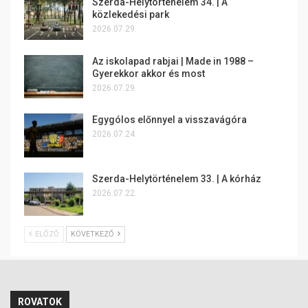
Szerda-Helytörténelem 34. | A
közlekedési park
2026.07.29.
Az iskolapad rabjai | Made in 1988 –
Gyerekkor akkor és most
2026.07.29.
Egygólos előnnyel a visszavágóra
2026.07.24.
Szerda-Helytörténelem 33. | A kórház
2026.07.22.
ELŐZŐ
KÖVETKEZŐ
ROVATOK