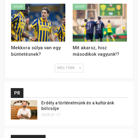
SPORT
SPORT
Mekkora súlya van egy
Mit akarsz, hisz
büntetésnek?
másodikok vagyunk!?
MÉG TÖBB...
PR
Erdély a történelmünk és a kultúránk
bölcsője
2025.07.17.