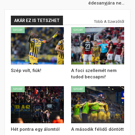
édesanyjára ne…
AKÁR EZ IS TETSZHET
Több A Szerzőtől
SPORT
SPORT
Szép volt, fiúk!
A foci szellemét nem
tudod becsapni!
SPORT
SPORT
Hét pontra egy álomtól
A második félidő döntött