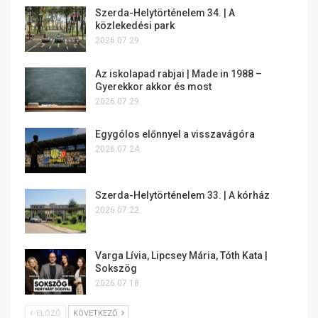
Szerda-Helytörténelem 34. | A
közlekedési park
2026.07.29.
Az iskolapad rabjai | Made in 1988 –
Gyerekkor akkor és most
2026.07.29.
Egygólos előnnyel a visszavágóra
2026.07.24.
Szerda-Helytörténelem 33. | A kórház
2026.07.22.
Varga Lívia, Lipcsey Mária, Tóth Kata |
Sokszög
2026.07.18.
ELŐZŐ
KÖVETKEZŐ