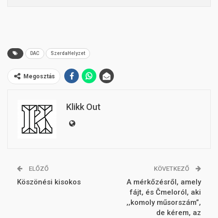
DAC
SzerdaHelyzet
Megosztás
Klikk Out
ELŐZŐ
KÖVETKEZŐ
Köszönési kisokos
A mérkőzésről, amely
fájt, és Čmeloról, aki
,,komoly műsorszám”,
de kérem, az