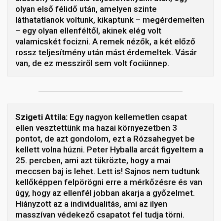
olyan első félidő után, amelyen szinte
láthatatlanok voltunk, kikaptunk – megérdemelten
– egy olyan ellenféltől, akinek elég volt
valamicskét focizni. A remek nézők, a két előző
rossz teljesítmény után mást érdemeltek. Vásár
van, de ez messziről sem volt fociünnep.
Szigeti Attila:
Egy nagyon kellemetlen csapat
ellen vesztettünk ma hazai környezetben 3
pontot, de azt gondolom, ezt a Rózsahegyet be
kellett volna húzni. Peter Hyballa arcát figyeltem a
25. percben, ami azt tükrözte, hogy a mai
meccsen baj is lehet. Lett is! Sajnos nem tudtunk
kellőképpen felpörögni erre a mérkőzésre és van
úgy, hogy az ellenfél jobban akarja a győzelmet.
Hiányzott az a individualitás, ami az ilyen
masszívan védekező csapatot fel tudja törni.