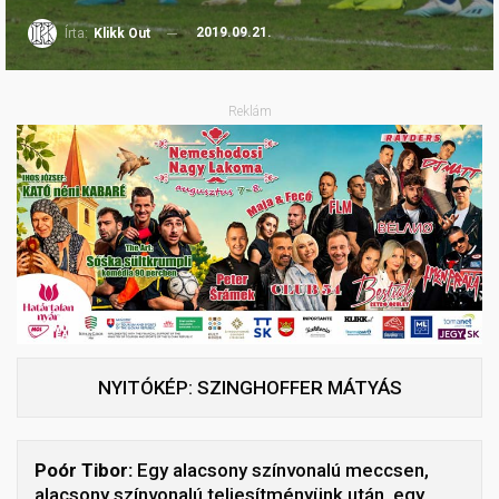
2019.09.21.
Írta:
Klikk Out
Reklám
NYITÓKÉP: SZINGHOFFER MÁTYÁS
Poór Tibor:
Egy alacsony színvonalú meccsen,
alacsony színvonalú teljesítményünk után, egy