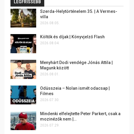
LEGFRISSEBB
Szerda-Helytörténelem 35. | A Vermes-
villa
2026.08.05.
Költők és díjak | Könyvjelző Flash
2026.08.04.
Menyhárt Dodi vendége Jónás Attila |
Magunk között
2026.08.01.
Odüsszeia – Nolan ismét odacsap |
Filmes
2026.07.30.
Mindenki elfelejtette Peter Parkert, csak a
mozinézők nem |…
2026.07.29.