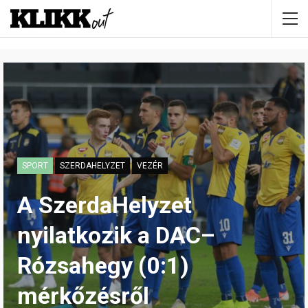
SPORT
SZERDAHELYZET
VEZÉR
A SzerdaHelyzet
nyilatkozik a DAC–
Rózsahegy (0:1)
mérkőzésről