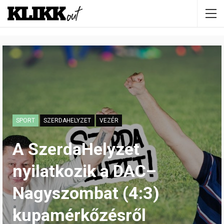
SPORT
SZERDAHELYZET
VEZÉR
A SzerdaHelyzet
nyilatkozik a DAC–
Nagyszombat (4:3)
kupamérkőzésről