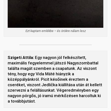
Ezt kaptam emlékbe – és örökre nálam lesz
Szigeti Attila:
Egy nagyon jól felkészített,
maximális fegyelemmel játszó Nagyszombattal
találta magát szemben a csapatunk. Az viszont
tény, hogy egy Vida Máté hiányzik a
középpályánkról. Picit későinek éreztem a
cseréket, viszont Jedlička kiállítása után át kellett
szervezni a felállásunkat. Végeredményben egy
nagyon pörgős, jó iramú mérkőzésen harcoltuk ki
a továbbjutást.