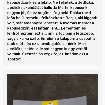
kapusedzőnk és a lelátó. Ne féljetek, a Jedlička,
Jedlička skandálást hallotta Martin kapusunk
nagyon jól, és ez segíteni fog neki. Raška rövid
időn belül remekül felkészítette Benjit, aki higgadt
volt, már amennyire lehetett. A nyomás maradt a
kapusedzőn, ezt láttam lent… Lementem és
lentről néztem ezt a … ami a fociban a legszebb,
vagyis kurva szép. Emelem a kalapom a csapat. a
stáb előtt, és ez a továbbjutás a miénk. Martin
Jedlička, a tiéd is. Most nagyon is egy vérből
voltunk. Szenzációs végkifejlet. Imádon ezt a
sportot!