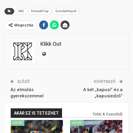
DAC
Slovnaft Cup
SzerdaHelyzet
Megosztás
Klikk Out
ELŐZŐ
KÖVETKEZŐ
Az elmúlás
A két „kapusi” és a
gyerekszemmel
„kapusiedző”
AKÁR EZ IS TETSZHET
Több A Szerzőtől
SPORT
SPORT