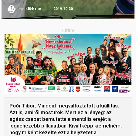
2019.10.30.
Írta:
Klikk Out
Reklám
Poór Tibor:
Mindent megváltoztatott a kiállítás.
Azt is, amiről most írok. Mert ez a lényeg: az
egész csapat bemutatta a mentális erejét a
legnehezebb pillanatban. Kiváltképp kiemelném,
hogy miként kezelte ezt a helyzetet a