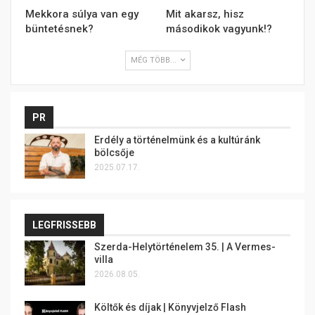
Mekkora súlya van egy
Mit akarsz, hisz
büntetésnek?
másodikok vagyunk!?
MÉG TÖBB...
PR
Erdély a történelmünk és a kultúránk
bölcsője
2025.07.17.
LEGFRISSEBB
Szerda-Helytörténelem 35. | A Vermes-
villa
2026.08.05.
Költők és díjak | Könyvjelző Flash