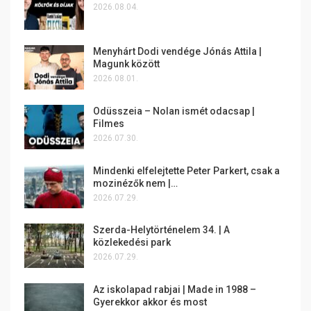
2026.08.04.
Menyhárt Dodi vendége Jónás Attila |
Magunk között
2026.08.01.
Odüsszeia – Nolan ismét odacsap |
Filmes
2026.07.30.
Mindenki elfelejtette Peter Parkert, csak a
mozinézők nem |…
2026.07.29.
Szerda-Helytörténelem 34. | A
közlekedési park
2026.07.29.
Az iskolapad rabjai | Made in 1988 –
Gyerekkor akkor és most