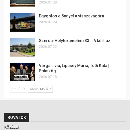
2026.07.29.
Egygólos előnnyel a visszavágóra
2026.07.24.
Szerda-Helytörténelem 33. | A kórház
2026.07.22.
Varga Lívia, Lipcsey Mária, Tóth Kata |
Sokszög
2026.07.18.
ELŐZŐ
KÖVETKEZŐ
ROVATOK
KÖZÉLET