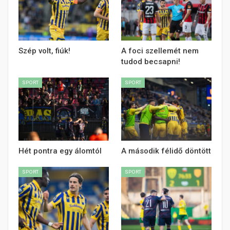
Szép volt, fiúk!
A foci szellemét nem
tudod becsapni!
SPORT
SPORT
Hét pontra egy álomtól
A második félidő döntött
SPORT
SPORT