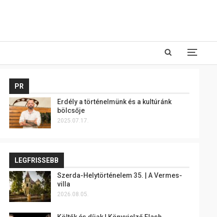
PR
Erdély a történelmünk és a kultúránk
bölcsője
2025.07.17.
LEGFRISSEBB
Szerda-Helytörténelem 35. | A Vermes-
villa
2026.08.05.
Költők és díjak | Könyvjelző Flash