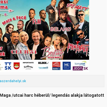
aszerdahelyi.sk
aga /utcai harc héberül/ legendás alakja látogatott