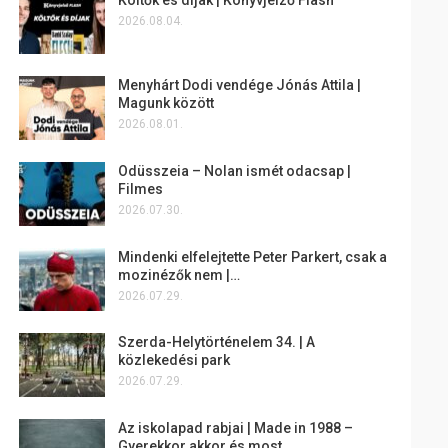
2026.08.04.
Menyhárt Dodi vendége Jónás Attila |
Magunk között
2026.08.01.
Odüsszeia – Nolan ismét odacsap |
Filmes
2026.07.30.
Mindenki elfelejtette Peter Parkert, csak a
mozinézők nem |…
2026.07.29.
Szerda-Helytörténelem 34. | A
közlekedési park
2026.07.29.
Az iskolapad rabjai | Made in 1988 –
Gyerekkor akkor és most