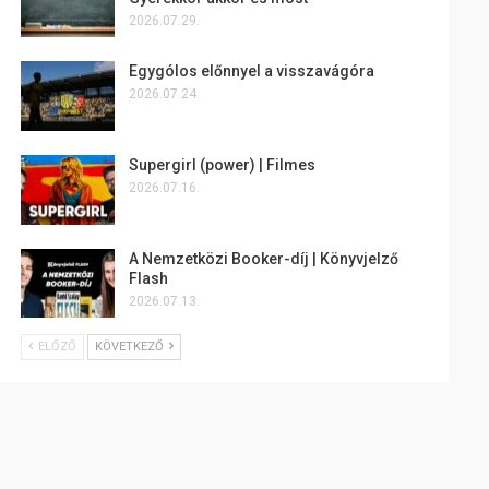
2026.07.29.
Egygólos előnnyel a visszavágóra
2026.07.24.
Supergirl (power) | Filmes
2026.07.16.
A Nemzetközi Booker-díj | Könyvjelző
Flash
2026.07.13.
ELŐZŐ
KÖVETKEZŐ