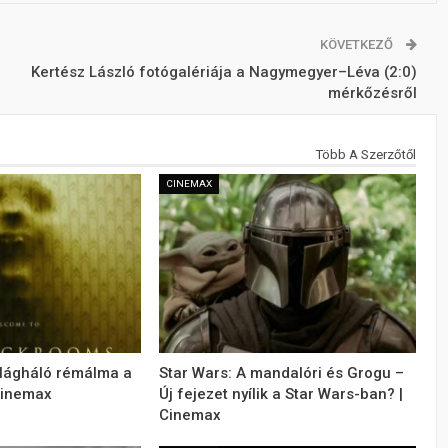
KÖVETKEZŐ
Kertész László fotógalériája a Nagymegyer–Léva (2:0)
mérkőzésről
Több A Szerzőtől
CINEMAX
ilágháló rémálma a
Star Wars: A mandalóri és Grogu –
Cinemax
Új fejezet nyílik a Star Wars-ban? |
Cinemax