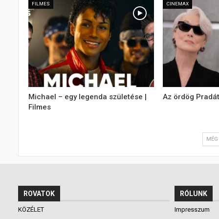
FILMES
CINEMAX
Michael – egy legenda születése |
Az ördög Pradát
Filmes
MÉG 
ROVATOK
RÓLUNK
KÖZÉLET
Impresszum