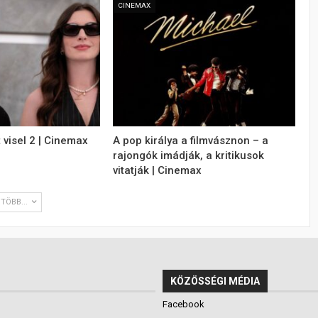
CINEMAX
 visel 2 | Cinemax
A pop királya a filmvásznon – a
rajongók imádják, a kritikusok
vitatják | Cinemax
TÖBB...
KÖZÖSSÉGI MÉDIA
Facebook