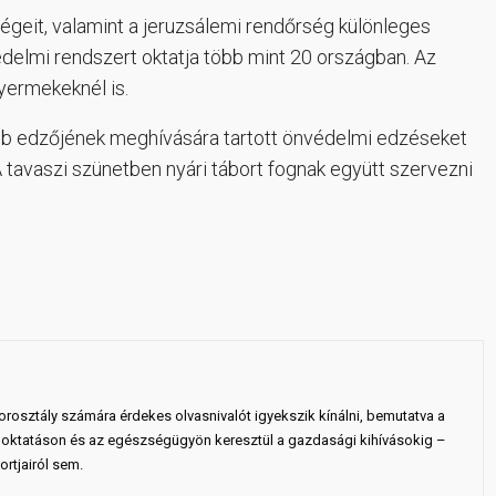
ségeit, valamint a jeruzsálemi rendőrség különleges
delmi rendszert oktatja több mint 20 országban. Az
yermekeknél is.
ub edzőjének meghívására tartott önvédelmi edzéseket
A tavaszi szünetben nyári tábort fognak együtt szervezni
rosztály számára érdekes olvasnivalót igyekszik kínálni, bemutatva a
 az oktatáson és az egészségügyön keresztül a gazdasági kihívásokig –
rtjairól sem.