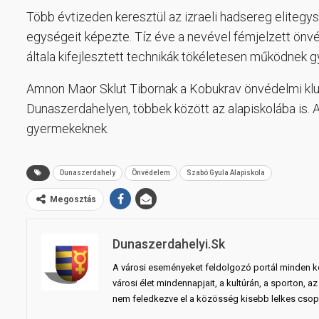
Több évtizeden keresztül az izraeli hadsereg elitegy
egységeit képezte. Tíz éve a nevével fémjelzett önvé
általa kifejlesztett technikák tökéletesen működnek g
Amnon Maor Sklut Tibornak a Kobukrav önvédelmi kl
Dunaszerdahelyen, többek között az alapiskolába is. 
gyermekeknek.
Dunaszerdahely
Önvédelem
Szabó Gyula Alapiskola
Megosztás
Dunaszerdahelyi.sk
A városi eseményeket feldolgozó portál minden ko
városi élet mindennapjait, a kultúrán, a sporton,
nem feledkezve el a közösség kisebb lelkes csopo