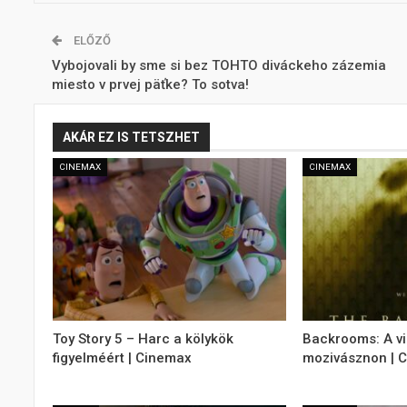
ELŐZŐ
Vybojovali by sme si bez TOHTO diváckeho zázemia
miesto v prvej päťke? To sotva!
AKÁR EZ IS TETSZHET
CINEMAX
CINEMAX
Toy Story 5 – Harc a kölykök
Backrooms: A v
figyelméért | Cinemax
mozivásznon | 