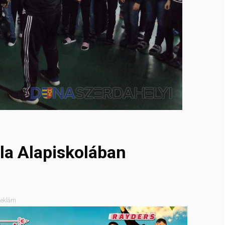
la Alapiskolában
eklám