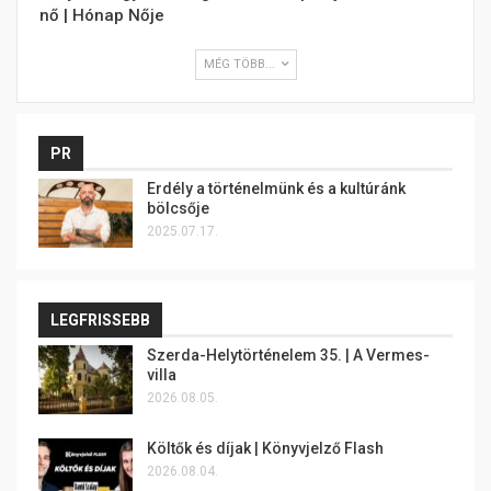
nő | Hónap Nője
MÉG TÖBB...
PR
Erdély a történelmünk és a kultúránk
bölcsője
2025.07.17.
LEGFRISSEBB
Szerda-Helytörténelem 35. | A Vermes-
villa
2026.08.05.
Költők és díjak | Könyvjelző Flash
2026.08.04.