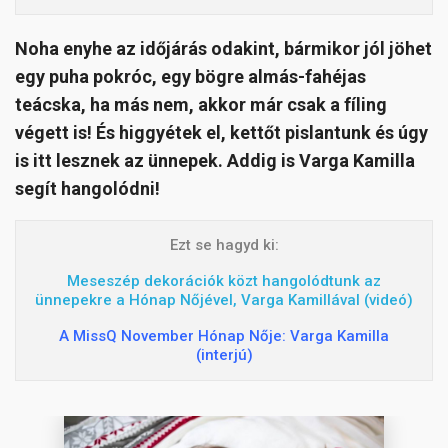
Noha enyhe az időjárás odakint, bármikor jól jöhet
egy puha pokróc, egy bögre almás-fahéjas
teácska, ha más nem, akkor már csak a fíling
végett is! És higgyétek el, kettőt pislantunk és úgy
is itt lesznek az ünnepek. Addig is Varga Kamilla
segít hangolódni!
Ezt se hagyd ki:
Meseszép dekorációk közt hangolódtunk az
ünnepekre a Hónap Nőjével, Varga Kamillával (videó)
A MissQ November Hónap Nője: Varga Kamilla
(interjú)