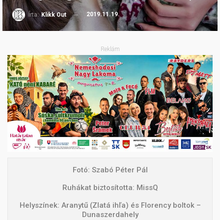
2019.11.19.
Írta:
Klikk Out
Reklám
Fotó: Szabó Péter Pál
Ruhákat biztosította: MissQ
Helyszínek: Aranytű (Zlatá ihľa) és Florency boltok –
Dunaszerdahely