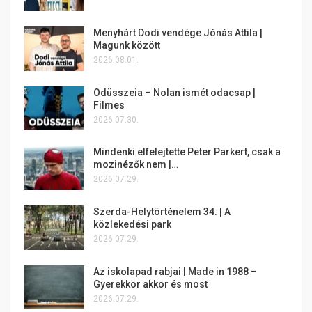
Menyhárt Dodi vendége Jónás Attila |
Magunk között
2026.08.01.
Odüsszeia – Nolan ismét odacsap |
Filmes
2026.07.30.
Mindenki elfelejtette Peter Parkert, csak a
mozinézők nem |…
2026.07.29.
Szerda-Helytörténelem 34. | A
közlekedési park
2026.07.29.
Az iskolapad rabjai | Made in 1988 –
Gyerekkor akkor és most
2026.07.29.