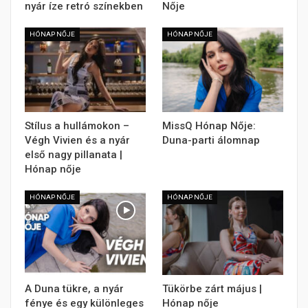
nyár íze retró színekben
Nője
HÓNAP NŐJE
HÓNAP NŐJE
Stílus a hullámokon –
MissQ Hónap Nője:
Végh Vivien és a nyár
Duna-parti álomnap
első nagy pillanata |
Hónap nője
HÓNAP NŐJE
HÓNAP NŐJE
A Duna tükre, a nyár
Tükörbe zárt május |
fénye és egy különleges
Hónap nője