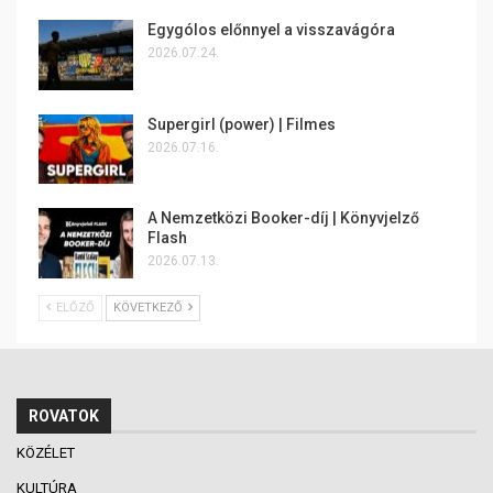
Egygólos előnnyel a visszavágóra
2026.07.24.
Supergirl (power) | Filmes
2026.07.16.
A Nemzetközi Booker-díj | Könyvjelző
Flash
2026.07.13.
ELŐZŐ
KÖVETKEZŐ
ROVATOK
KÖZÉLET
KULTÚRA