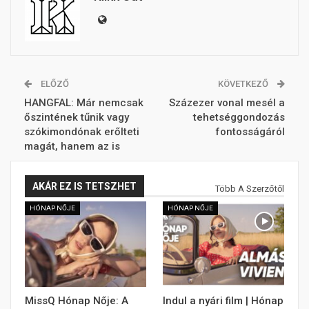
ELŐZŐ
KÖVETKEZŐ
HANGFAL: Már nemcsak
Százezer vonal mesél a
őszintének tűnik vagy
tehetséggondozás
szókimondónak erőlteti
fontosságáról
magát, hanem az is
AKÁR EZ IS TETSZHET
Több A Szerzőtől
HÓNAP NŐJE
HÓNAP NŐJE
MissQ Hónap Nője: A
Indul a nyári film | Hónap