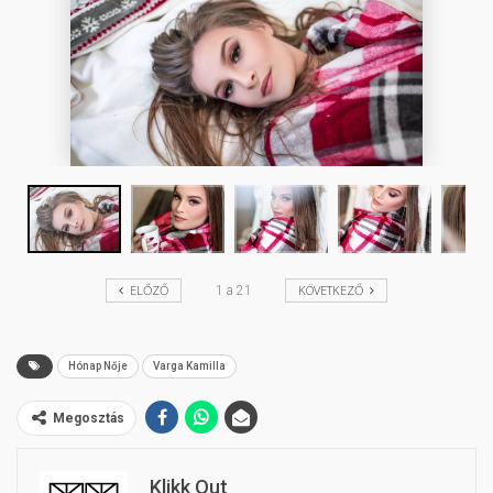
ELŐZŐ
KÖVETKEZŐ
1
a
21
Hónap Nője
Varga Kamilla
Megosztás
Klikk Out