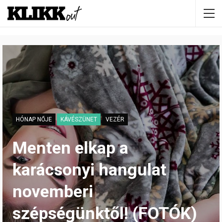
HÓNAP NŐJE
KÁVÉSZÜNET
VEZÉR
Menten elkap a
karácsonyi hangulat
novemberi
szépségünktől! (FOTÓK)