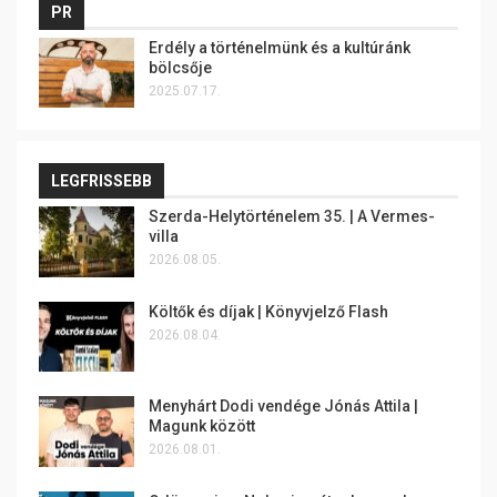
PR
Erdély a történelmünk és a kultúránk
bölcsője
2025.07.17.
LEGFRISSEBB
Szerda-Helytörténelem 35. | A Vermes-
villa
2026.08.05.
Költők és díjak | Könyvjelző Flash
2026.08.04.
Menyhárt Dodi vendége Jónás Attila |
Magunk között
2026.08.01.