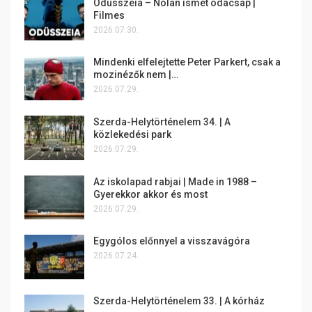
Odüsszeia – Nolan ismét odacsap |
Filmes
2026.07.30.
Mindenki elfelejtette Peter Parkert, csak a
mozinézők nem |…
2026.07.29.
Szerda-Helytörténelem 34. | A
közlekedési park
2026.07.29.
Az iskolapad rabjai | Made in 1988 –
Gyerekkor akkor és most
2026.07.29.
Egygólos előnnyel a visszavágóra
2026.07.24.
Szerda-Helytörténelem 33. | A kórház