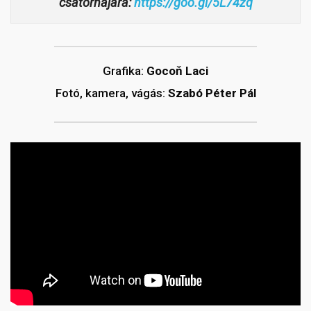
csatornájára:
https://goo.gl/5L74zq
Grafika:
Gocoň Laci
Fotó, kamera, vágás:
Szabó Péter Pál