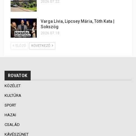
2026.07.22.
Varga Lívia, Lipcsey Mária, Tóth Kata |
Sokszög
2026.07.18.
ELŐZŐ
KÖVETKEZŐ
ROVATOK
KÖZÉLET
KULTÚRA
SPORT
HAZAI
CSALÁD
KÁVÉSZÜNET