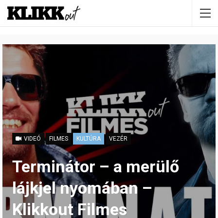
VIDEÓ
FILMES
KULTÚRA
VEZÉR
Terminátor – a merülő
lájkjel nyomában –
Klikkout Filmes