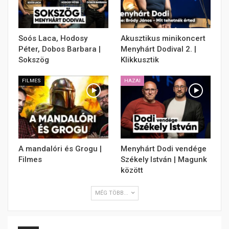
Soós Laca, Hodosy
Akusztikus minikoncert
Péter, Dobos Barbara |
Menyhárt Dodival 2. |
Sokszög
Klikkusztik
FILMES
HAZAI
A mandalóri és Grogu |
Menyhárt Dodi vendége
Filmes
Székely István | Magunk
között
MÉG TÖBB...