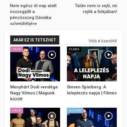
Nem egész öt nap alatt
Talán nem is sejti, mi
összegyűlt a
rejlik a fiókjában!
pénzösszeg Dávidka
szívműtétjére
AKÁR EZ IS TETSZHET
Több A Szerzőtől
HAZAI
FILMES
Menyhárt Dodi vendége
Steven Spielberg: A
Nagy Vilmos | Magunk
leleplezés napja | Filmes
között
HAZAI
KULTÚRA