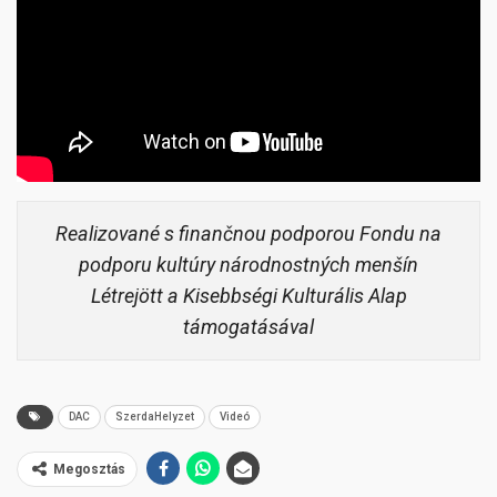
Realizované s finančnou podporou Fondu na
podporu kultúry národnostných menšín
Létrejött a Kisebbségi Kulturális Alap
támogatásával
DAC
SzerdaHelyzet
Videó
Megosztás