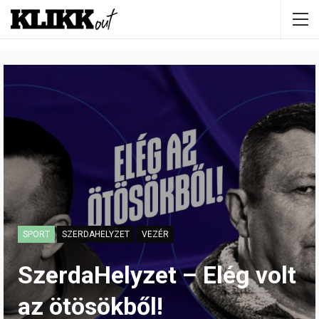
SPORT
SZERDAHELYZET
VEZÉR
SzerdaHelyzet – Elég volt
az ötösökből!