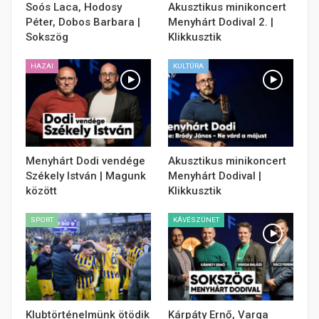
Soós Laca, Hodosy
Akusztikus minikoncert
Péter, Dobos Barbara |
Menyhárt Dodival 2. |
Sokszög
Klikkusztik
HAZAI
KULTÚRA
Menyhárt Dodi vendége
Akusztikus minikoncert
Székely István | Magunk
Menyhárt Dodival |
között
Klikkusztik
SPORT
KÁVÉSZÜNET
Klubtörténelmünk ötödik
Kárpáty Ernő, Varga