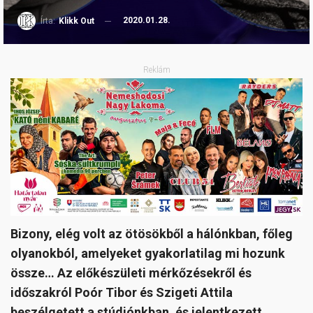
2020.01.28.
Írta:
Klikk Out
Reklám
Bizony, elég volt az ötösökből a hálónkban, főleg
olyanokból, amelyeket gyakorlatilag mi hozunk
össze… Az előkészületi mérkőzésekről és
időszakról Poór Tibor és Szigeti Attila
beszélgetett a stúdiónkban, és jelentkezett