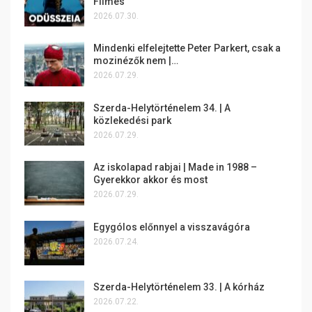
Filmes
2026.07.30.
Mindenki elfelejtette Peter Parkert, csak a
mozinézők nem |…
2026.07.29.
Szerda-Helytörténelem 34. | A
közlekedési park
2026.07.29.
Az iskolapad rabjai | Made in 1988 –
Gyerekkor akkor és most
2026.07.29.
Egygólos előnnyel a visszavágóra
2026.07.24.
Szerda-Helytörténelem 33. | A kórház
2026.07.22.