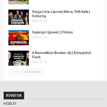
Varga Lívia, Lipcsey Mária, Tóth Kata |
Sokszög
2026.07.18.
Supergirl (power) | Filmes
2026.07.16.
A Nemzetközi Booker-díj | Könyvjelző
Flash
2026.07.13.
ELŐZŐ
KÖVETKEZŐ
ROVATOK
KÖZÉLET