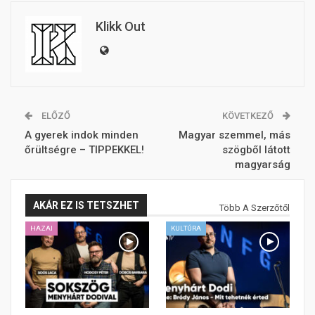
Klikk Out
ELŐZŐ
KÖVETKEZŐ
A gyerek indok minden
Magyar szemmel, más
őrültségre – TIPPEKKEL!
szögből látott
magyarság
AKÁR EZ IS TETSZHET
Több A Szerzőtől
HAZAI
KULTÚRA