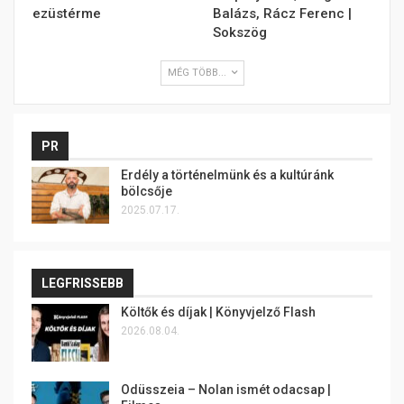
ezüstérme
Balázs, Rácz Ferenc |
Sokszög
MÉG TÖBB...
PR
Erdély a történelmünk és a kultúránk
bölcsője
2025.07.17.
LEGFRISSEBB
Költők és díjak | Könyvjelző Flash
2026.08.04.
Odüsszeia – Nolan ismét odacsap |