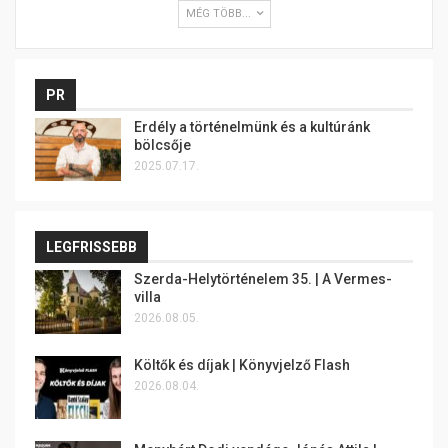
MÉG TÖBB...
PR
Erdély a történelmünk és a kultúránk
bölcsője
2025.07.17.
LEGFRISSEBB
Szerda-Helytörténelem 35. | A Vermes-
villa
2026.08.05.
Költők és díjak | Könyvjelző Flash
2026.08.04.