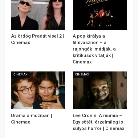
Az ördög Pradát visel 2 |
A pop királya a
Cinemax
filmvásznon – a
rajongók imádják, a
kritikusok vitatják |
Cinemax
CINEMAX
CINEMAX
Dráma a moziban |
Lee Cronin: A múmia –
Cinemax
Egy sötét, érzelmileg is
súlyos horror | Cinemax