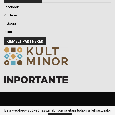
Facebook
YouTube
Instagram
issuu
KIEMELT PARTNEREK
Ez a webhegy sütiket hassznál, hogy javítani tudjon a felhasználói
© 2016-2026 - Klikk P.T. - Minden jog fenntartva.