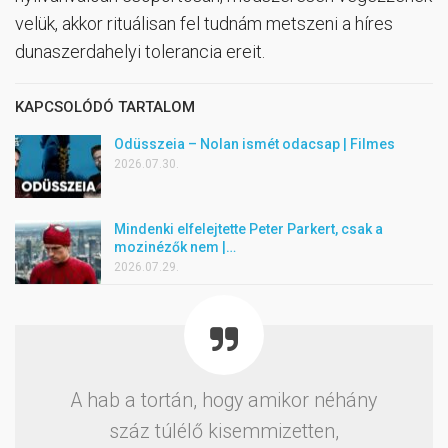
velük, akkor rituálisan fel tudnám metszeni a híres
dunaszerdahelyi tolerancia ereit.
KAPCSOLÓDÓ TARTALOM
Odüsszeia – Nolan ismét odacsap | Filmes
2026.07.30.
Mindenki elfelejtette Peter Parkert, csak a
mozinézők nem |…
2026.07.29.
A hab a tortán, hogy amikor néhány
száz túlélő kisemmizetten,