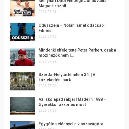
Menyhárt Dodi vendége Jónás Attila |
Magunk között
2026.08.01.
Odüsszeia – Nolan ismét odacsap |
Filmes
2026.07.30.
Mindenki elfelejtette Peter Parkert, csak a
mozinézők nem |…
2026.07.29.
Szerda-Helytörténelem 34. | A
közlekedési park
2026.07.29.
Az iskolapad rabjai | Made in 1988 –
Gyerekkor akkor és most
2026.07.29.
Egygólos előnnyel a visszavágóra