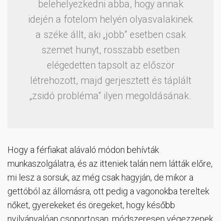
belehelyezkedni abba, hogy annak
idején a fotelom helyén olyasvalakinek
a széke állt, aki „jobb” esetben csak
szemet hunyt, rosszabb esetben
elégedetten tapsolt az először
létrehozott, majd gerjesztett és táplált
„zsidó probléma” ilyen megoldásának.
Hogy a férfiakat alávaló módon behívták
munkaszolgálatra, és az itteniek talán nem látták előre,
mi lesz a sorsuk, az még csak hagyján, de mikor a
gettóból az állomásra, ott pedig a vagonokba tereltek
nőket, gyerekeket és öregeket, hogy később
nyilvánvalóan csoportosan, módszeresen végezzenek