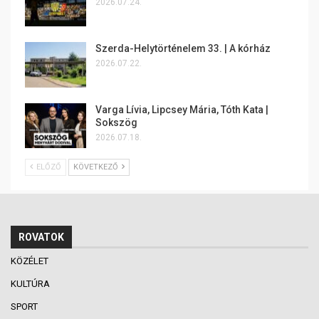
2026.07.24.
Szerda-Helytörténelem 33. | A kórház
2026.07.22.
Varga Lívia, Lipcsey Mária, Tóth Kata |
Sokszög
2026.07.18.
ELŐZŐ
KÖVETKEZŐ
ROVATOK
KÖZÉLET
KULTÚRA
SPORT