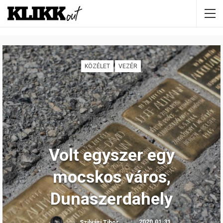
KÖZÉLET
VEZÉR
Volt egyszer egy
mocskos város,
Dunaszerdahely
2020.01.31.
Írta:
Szilvási Tibor