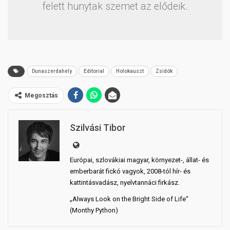
felett hunytak szemet az elődeik.
Dunaszerdahely
Editorial
Holokauszt
Zsidók
Megosztás
Szilvási Tibor
Európai, szlovákiai magyar, környezet-, állat- és
emberbarát fickó vagyok, 2008-tól hír- és
kattintásvadász, nyelvtannáci firkász.
„Always Look on the Bright Side of Life“
(Monthy Python)