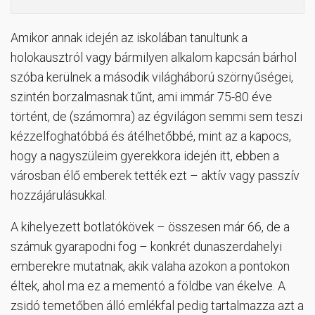
Amikor annak idején az iskolában tanultunk a
holokausztról vagy bármilyen alkalom kapcsán bárhol
szóba kerülnek a második világháború szörnyűségei,
szintén borzalmasnak tűnt, ami immár 75-80 éve
történt, de (számomra) az égvilágon semmi sem teszi
kézzelfoghatóbbá és átélhetőbbé, mint az a kapocs,
hogy a nagyszüleim gyerekkora idején itt, ebben a
városban élő emberek tették ezt – aktív vagy passzív
hozzájárulásukkal.
A kihelyezett botlatókövek – összesen már 66, de a
számuk gyarapodni fog – konkrét dunaszerdahelyi
emberekre mutatnak, akik valaha azokon a pontokon
éltek, ahol ma ez a mementó a földbe van ékelve. A
zsidó temetőben álló emlékfal pedig tartalmazza azt a