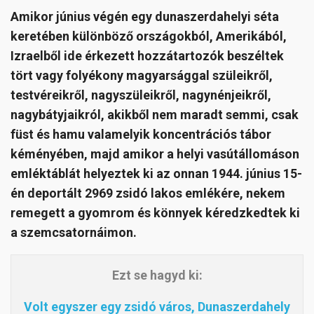
Amikor június végén egy dunaszerdahelyi séta
keretében különböző országokból, Amerikából,
Izraelből ide érkezett hozzátartozók beszéltek
tört vagy folyékony magyarsággal szüleikről,
testvéreikről, nagyszüleikről, nagynénjeikről,
nagybátyjaikról, akikből nem maradt semmi, csak
füst és hamu valamelyik koncentrációs tábor
kéményében, majd amikor a helyi vasútállomáson
emléktáblát helyeztek ki az onnan 1944. június 15-
én deportált 2969 zsidó lakos emlékére, nekem
remegett a gyomrom és könnyek kéredzkedtek ki
a szemcsatornáimon.
Ezt se hagyd ki:
Volt egyszer egy zsidó város, Dunaszerdahely