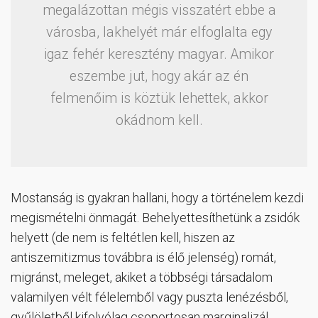
megalázottan mégis visszatért ebbe a
városba, lakhelyét már elfoglalta egy
igaz fehér keresztény magyar. Amikor
eszembe jut, hogy akár az én
felmenőim is köztük lehettek, akkor
okádnom kell.
Mostanság is gyakran hallani, hogy a történelem kezdi
megismételni önmagát. Behelyettesíthetünk a zsidók
helyett (de nem is feltétlen kell, hiszen az
antiszemitizmus továbbra is élő jelenség) romát,
migránst, meleget, akiket a többségi társadalom
valamilyen vélt félelemből vagy puszta lenézésből,
gyűlöletből kifolyólag csoportosan marginalizál,