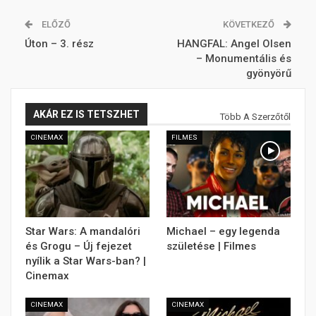
ELŐZŐ
KÖVETKEZŐ
Úton – 3. rész
HANGFAL: Angel Olsen
– Monumentális és
gyönyörű
AKÁR EZ IS TETSZHET
Több A Szerzőtől
CINEMAX
FILMES
Star Wars: A mandalóri
Michael – egy legenda
és Grogu – Új fejezet
születése | Filmes
nyílik a Star Wars-ban? |
Cinemax
CINEMAX
CINEMAX