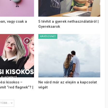
an, vagy csak a
5 tévhit a gyerek nethasználatáról |
Gyereksarok
KÁVÉSZÜNET
ési kisokos –
Ne várd már az elején a kapcsolat
mít “red flagnek”? |
végét
TÖBB...