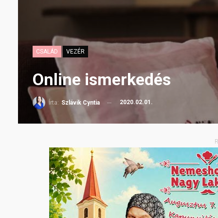
CSALÁD
VEZÉR
Online ismerkedés
2020.02.01.
Írta:
Szlávik Cyntia
R