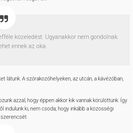
 efféle közeledést. Ugyanakkor nem gondolnak
lehet ennek az oka.
t látunk. A szórakozóhelyeken, az utcán, a kávézóban,
kozunk azzal, hogy éppen akkor kik vannak körülöttünk. Így
l indulunk ki, nem csoda, hogy inkább a közösségi
 szerencsét.