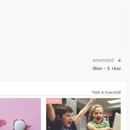
KÖVETKEZŐ
Úton – 3. rész
Több A Szerzőtől
CSALÁD