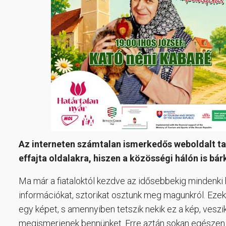
Az interneten számtalan ismerkedős weboldalt tal
effajta oldalakra, hiszen a közösségi hálón is bár
Ma már a fiataloktól kezdve az idősebbekig mindenki 
információkat, sztorikat osztunk meg magunkról. Ezek 
egy képet, s amennyiben tetszik nekik ez a kép, veszik
megismerjenek bennünket. Erre aztán sokan egészen 