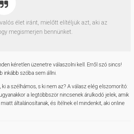
lós élet iránt, mielőtt elítéljük azt, aki az
hogy megismerjen bennünket.
en kéretlen üzenetre válaszolni kell. Erről szó sincs!
b inkább szóba sem állni.
, ki a szélhámos, s ki nem az? A válasz elég elszomorító:
ugyanakkor a legtöbbször nincsenek árulkodó jelek, amik
iatt általánosítanak, és ítélnek el mindenkit, aki online