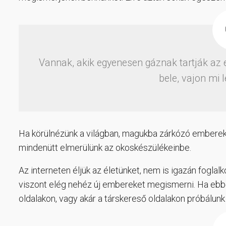
Vannak, akik egyenesen gáznak tartják az
bele, vajon mi 
Ha körülnézünk a világban, magukba zárkózó embereke
mindenütt elmerülünk az okoskészülékeinbe.
Az interneten éljük az életünket, nem is igazán foglal
viszont elég nehéz új embereket megismerni. Ha ebbő
oldalakon, vagy akár a társkereső oldalakon próbálunk