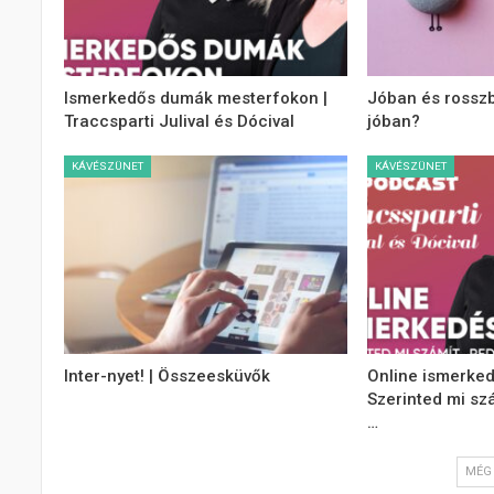
Ismerkedős dumák mesterfokon |
Jóban és rosszb
Traccsparti Julival és Dócival
jóban?
KÁVÉSZÜNET
KÁVÉSZÜNET
Inter-nyet! | Összeesküvők
Online ismerked
Szerinted mi szá
…
MÉG 