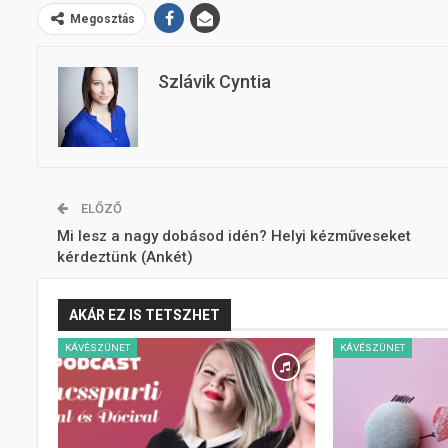
Megosztás
Szlávik Cyntia
ELŐZŐ
Mi lesz a nagy dobásod idén? Helyi kézműveseket
kérdeztünk (Ankét)
AKÁR EZ IS TETSZHET
KÁVÉSZÜNET
KÁVÉSZÜNET