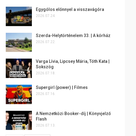
Egygólos előnnyel a visszavágóra
2026.07.24.
Szerda-Helytörténelem 33. | A kórház
2026.07.22.
Varga Lívia, Lipcsey Mária, Tóth Kata |
Sokszög
2026.07.18.
Supergirl (power) | Filmes
2026.07.16.
A Nemzetközi Booker-díj | Könyvjelző
Flash
2026.07.13.