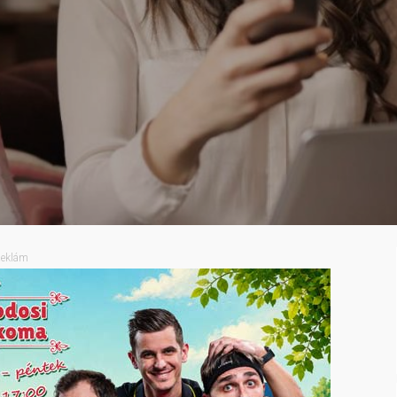
eklám