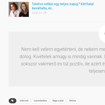
Telefon nélkül egy teljes napig? Két fiatal
bevállalta, és…
2025.01.29.
Nem kell velem egyetérteni, de nekem m
dolog. Kivételek amúgy is mindig vannak. 
sokszor vakmerő és túl pozitív, de azér
teljese
Internet
Ismerkedés
Kapcsolat
Online