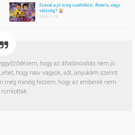
Szaval a jó öreg csallóközi: Átverís, vagy
valóság?
2024.11.18.
eggyőződésem, hogy az általánosítás nem jó
Lehet, hogy naiv vagyok, sőt, anyukám szerint
t én még mindig hiszem, hogy az emberek nem
n romlottak.