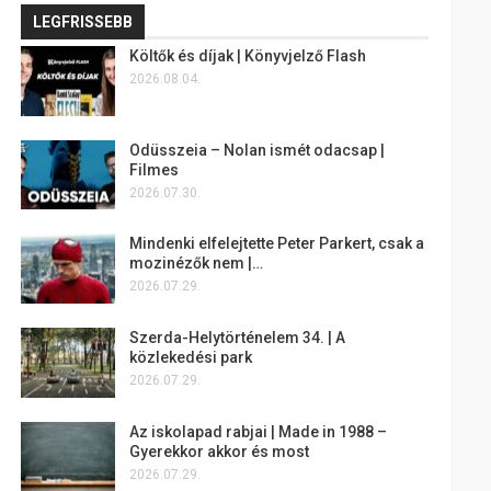
LEGFRISSEBB
Költők és díjak | Könyvjelző Flash
2026.08.04.
Odüsszeia – Nolan ismét odacsap |
Filmes
2026.07.30.
Mindenki elfelejtette Peter Parkert, csak a
mozinézők nem |…
2026.07.29.
Szerda-Helytörténelem 34. | A
közlekedési park
2026.07.29.
Az iskolapad rabjai | Made in 1988 –
Gyerekkor akkor és most
2026.07.29.