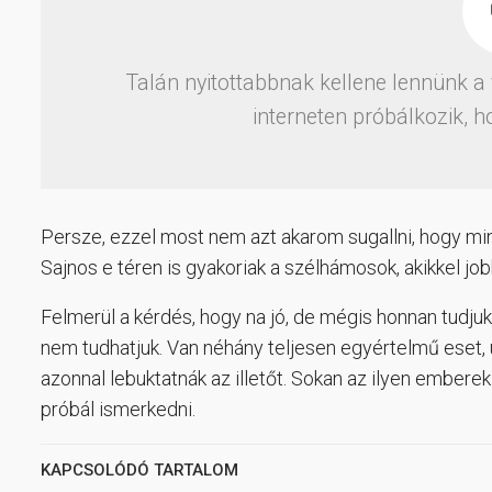
Talán nyitottabbnak kellene lennünk a va
interneten próbálkozik, 
Persze, ezzel most nem azt akarom sugallni, hogy mind
Sajnos e téren is gyakoriak a szélhámosok, akikkel job
Felmerül a kérdés, hogy na jó, de mégis honnan tudjuk
nem tudhatjuk. Van néhány teljesen egyértelmű eset, 
azonnal lebuktatnák az illetőt. Sokan az ilyen emberek m
próbál ismerkedni.
KAPCSOLÓDÓ TARTALOM