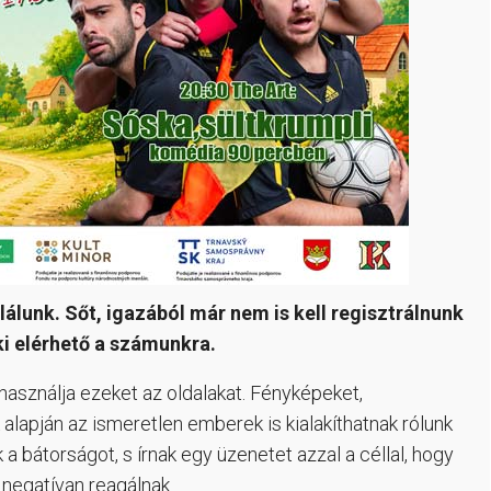
álunk. Sőt, igazából már nem is kell regisztrálnunk
ki elérhető a számunkra.
használja ezeket az oldalakat. Fényképeket,
alapján az ismeretlen emberek is kialakíthatnak rólunk
 a bátorságot, s írnak egy üzenetet azzal a céllal, hogy
negatívan reagálnak.