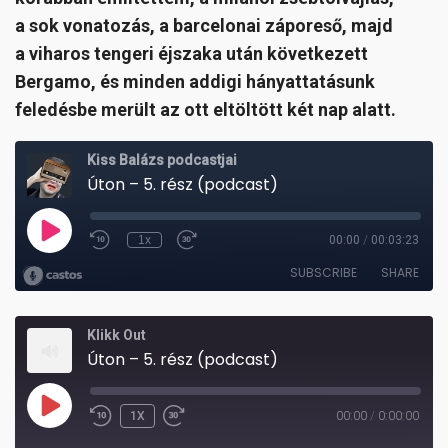
a sok vonatozás, a barcelonai záporeső, majd
a viharos tengeri éjszaka után következett
Bergamo, és minden addigi hányattatásunk
feledésbe merült az ott eltöltött két nap alatt.
Klikk Out
Úton – 5. rész (podcast)
PLAY
1X
00:00
/
0:00:00
REWIND
FAST
EPISODE