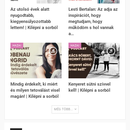
Az utolsó évek alatt
Lesti Bertalan: Az adja az
nyugodtabb,
inspirációt, hogy
kiegyensúlyozottabb
megtudjam, hogy
lettem! | Kilépni a sorból
működöm s hol vannak
a…
HAZAI
HAZAI
Mindig érdekelt, ki miért
Kenyeret sütni szívvel
és milyen tetoválást visel
kell! | Kilépni a sorból
magán! | Kilépni a sorból
MÉG TÖBB...