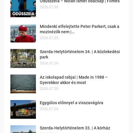
Odüsszeia – Nolan ismét odacsap | Filmes
2026.07.30.
Mindenki elfelejtette Peter Parkert, csak a
mozinézők nem |…
2026.07.29.
Szerda-Helytörténelem 34. | A közlekedési
park
2026.07.29.
Az iskolapad rabjai | Made in 1988 –
Gyerekkor akkor és most
2026.07.29.
Egygólos előnnyel a visszavágóra
2026.07.24.
Szerda-Helytörténelem 33. | A kórház