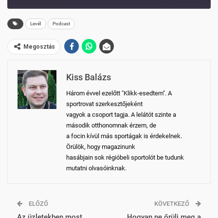
10
FORWARD
SECONDS
30
Levél
Podcast
SECONDS
Megosztás
Kiss Balázs
Három évvel ezelőtt "Klikk-esedtem". A
sportrovat szerkesztőjeként
vagyok a csoport tagja. A lelátót szinte a
második otthonomnak érzem, de
a focin kívül más sportágak is érdekelnek.
Örülök, hogy magazinunk
hasábjain sok régióbeli sportolót be tudunk
mutatni olvasóinknak.
ELŐZŐ
KÖVETKEZŐ
Az üzletekben most
Hogyan ne őrülj meg a