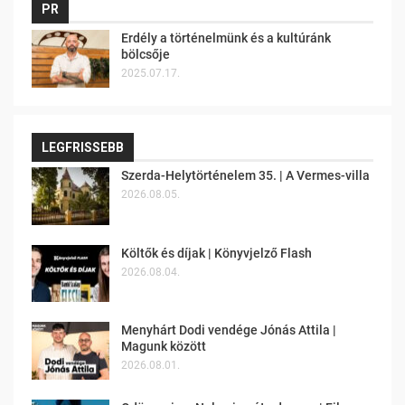
PR
Erdély a történelmünk és a kultúránk
bölcsője
2025.07.17.
LEGFRISSEBB
Szerda-Helytörténelem 35. | A Vermes-villa
2026.08.05.
Költők és díjak | Könyvjelző Flash
2026.08.04.
Menyhárt Dodi vendége Jónás Attila |
Magunk között
2026.08.01.