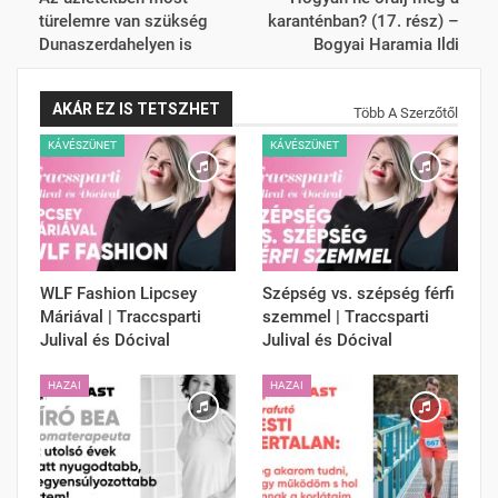
türelemre van szükség
karanténban? (17. rész) –
Dunaszerdahelyen is
Bogyai Haramia Ildi
AKÁR EZ IS TETSZHET
Több A Szerzőtől
KÁVÉSZÜNET
KÁVÉSZÜNET
WLF Fashion Lipcsey
Szépség vs. szépség férfi
Máriával | Traccsparti
szemmel | Traccsparti
Julival és Dócival
Julival és Dócival
HAZAI
HAZAI