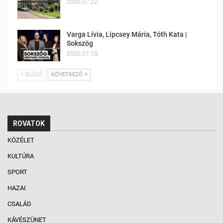
2026.07.22.
Varga Lívia, Lipcsey Mária, Tóth Kata |
Sokszög
2026.07.18.
ELŐZŐ
KÖVETKEZŐ
ROVATOK
KÖZÉLET
KULTÚRA
SPORT
HAZAI
CSALÁD
KÁVÉSZÜNET