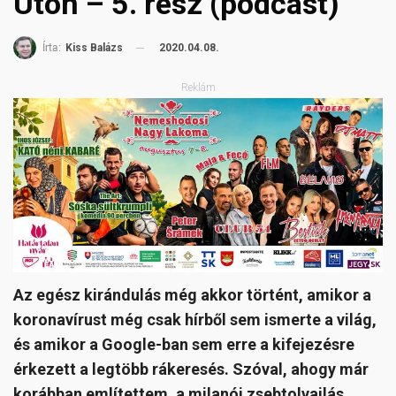
Úton – 5. rész (podcast)
2020.04.08.
Írta:
Kiss Balázs
Reklám
Az egész kirándulás még akkor történt, amikor a
koronavírust még csak hírből sem ismerte a világ,
és amikor a Google-ban sem erre a kifejezésre
érkezett a legtöbb rákeresés. Szóval, ahogy már
korábban említettem, a milanói zsebtolvajlás,