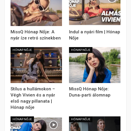
MissQ Hónap Nője: A
Indul a nyári film | Hónap
nyár íze retró színekben
Nője
HÓNAP NŐJE
HÓNAP NŐJE
Stílus a hullámokon –
MissQ Hónap Nője:
Végh Vivien és a nyár
Duna-parti álomnap
első nagy pillanata |
Hónap nője
HÓNAP NŐJE
HÓNAP NŐJE