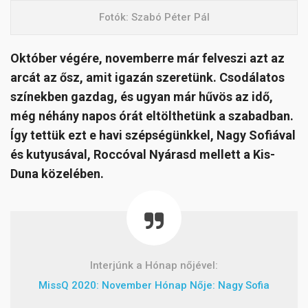
Fotók: Szabó Péter Pál
Október végére, novemberre már felveszi azt az
arcát az ősz, amit igazán szeretünk. Csodálatos
színekben gazdag, és ugyan már hűvös az idő,
még néhány napos órát eltölthetünk a szabadban.
Így tettük ezt e havi szépségünkkel, Nagy Sofiával
és kutyusával, Roccóval Nyárasd mellett a Kis-
Duna közelében.
Interjúnk a Hónap nőjével:
MissQ 2020: November Hónap Nője: Nagy Sofia