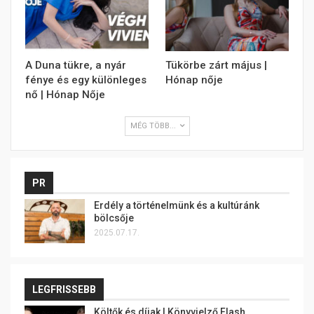
A Duna tükre, a nyár
Tükörbe zárt május |
fénye és egy különleges
Hónap nője
nő | Hónap Nője
MÉG TÖBB...
PR
Erdély a történelmünk és a kultúránk
bölcsője
2025.07.17.
LEGFRISSEBB
Költők és díjak | Könyvjelző Flash