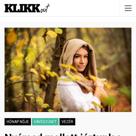
HÓNAP NŐJE
KÁVÉSZÜNET
VEZÉR