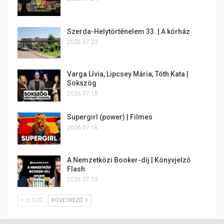
Szerda-Helytörténelem 33. | A kórház
2026.07.22.
Varga Lívia, Lipcsey Mária, Tóth Kata |
Sokszög
2026.07.18.
Supergirl (power) | Filmes
2026.07.16.
A Nemzetközi Booker-díj | Könyvjelző
Flash
2026.07.13.
ELŐZŐ
KÖVETKEZŐ