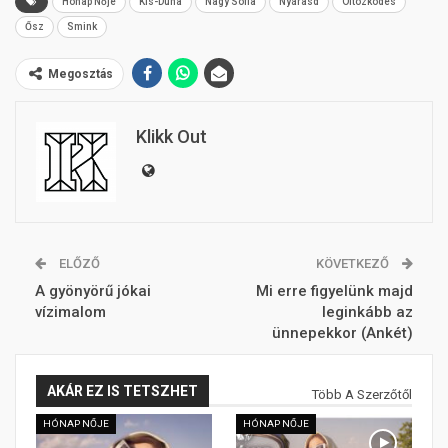
Hónap Nője
Kis-Duna
Nagy Sofia
Nyárasd
Öltözködés
Ősz
Smink
Megosztás
Klikk Out
ELŐZŐ
KÖVETKEZŐ
A gyönyörű jókai
Mi erre figyelünk majd
vízimalom
leginkább az
ünnepekkor (Ankét)
AKÁR EZ IS TETSZHET
Több A Szerzőtől
HÓNAP NŐJE
HÓNAP NŐJE