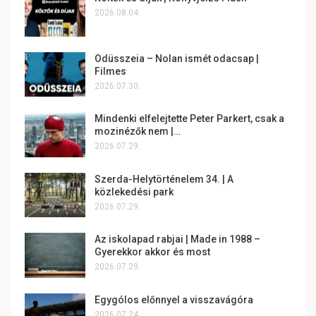
2026.08.04.
Odüsszeia – Nolan ismét odacsap |
Filmes
2026.07.30.
Mindenki elfelejtette Peter Parkert, csak a
mozinézők nem |…
2026.07.29.
Szerda-Helytörténelem 34. | A
közlekedési park
2026.07.29.
Az iskolapad rabjai | Made in 1988 –
Gyerekkor akkor és most
2026.07.29.
Egygólos előnnyel a visszavágóra
2026.07.24.