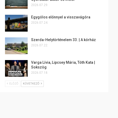
2026.07.29.
Egygólos előnnyel a visszavágóra
2026.07.24.
Szerda-Helytörténelem 33. | A kórház
2026.07.22.
Varga Lívia, Lipcsey Mária, Tóth Kata |
Sokszög
2026.07.18.
ELŐZŐ
KÖVETKEZŐ