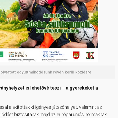
folytatott együttműködésünk révén kerül közlésre.
rványhelyzet is lehetővé teszi – a gyerekeket a
al alakítottak ki igényes játszóhelyet, valamint az
solódást biztosítanak majd az európai uniós normáknak