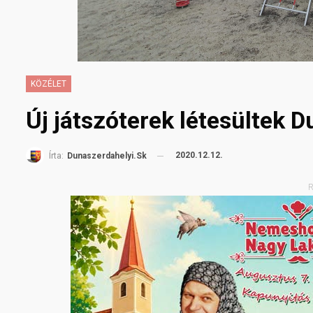
KÖZÉLET
Új játszóterek létesültek 
2020.12.12.
Írta:
Dunaszerdahelyi.sk
R