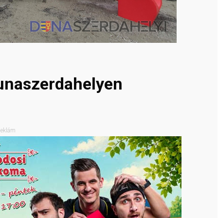
Dunaszerdahelyen
eklám