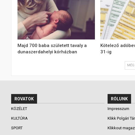
Majd 700 baba született tavaly a
Kötelező adóbev
dunaszerdahelyi kórházban
31-ig
MÉG 
ROVATOK
RÓLUNK
KÖZÉLET
Impresszum
KULTÚRA
Klikk Polgári Tá
SPORT
Klikkout magaz