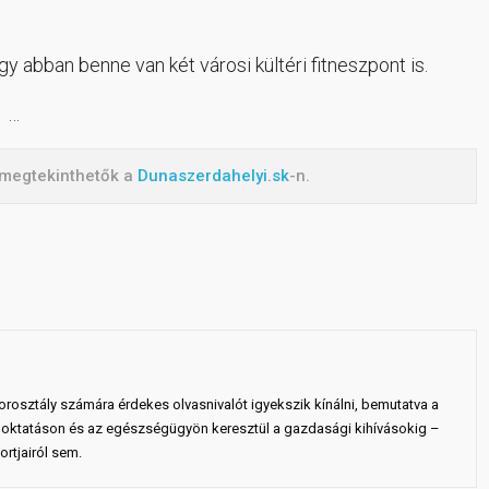
gy abban benne van két városi kültéri fitneszpont is.
…
k megtekinthetők a
Dunaszerdahelyi.sk
-n.
rosztály számára érdekes olvasnivalót igyekszik kínálni, bemutatva a
 az oktatáson és az egészségügyön keresztül a gazdasági kihívásokig –
rtjairól sem.