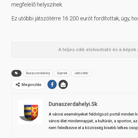
megfelelő helyszínek.
Ez utóbbi játszótérre 16 200 eurót fordítottak, úgy, ho
A teljes cikk elolvasható és a képe
Dunaszerdahely
Gyerek
Játszótér
Megosztás
Dunaszerdahelyi.sk
A városi eseményeket feldolgozó portál minden ko
városi élet mindennapjait, a kultúrán, a sporton,
nem feledkezve el a közösség kisebb lelkes csopo