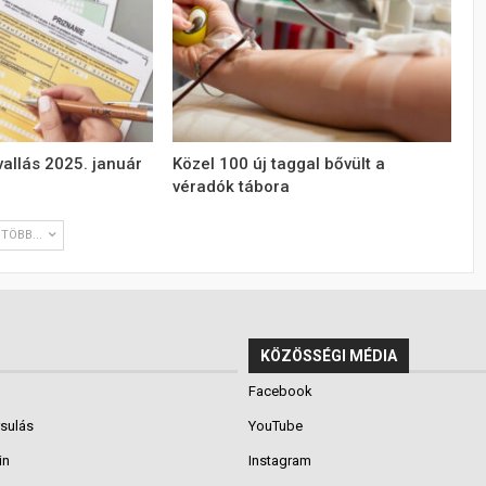
allás 2025. január
Közel 100 új taggal bővült a
véradók tábora
TÖBB...
KÖZÖSSÉGI MÉDIA
Facebook
rsulás
YouTube
in
Instagram