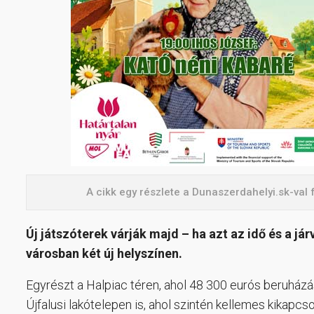
A cikk egy részlete a Dunaszerdahelyi.sk-val 
Új játszóterek várják majd – ha azt az idő és a já
városban két új helyszínen.
Egyrészt a Halpiac téren, ahol 48 300 eurós beruházáss
Újfalusi lakótelepen is, ahol szintén kellemes kikapc