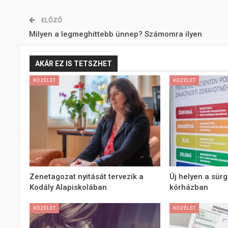
ELŐZŐ
Milyen a legmeghittebb ünnep? Számomra ilyen
AKÁR EZ IS TETSZHET
KÖZÉLET
KÖZÉLET
Zenetagozat nyitását tervezik a
Új helyen a sürg
Kodály Alapiskolában
kórházban
KÖZÉLET
KÖZÉLET