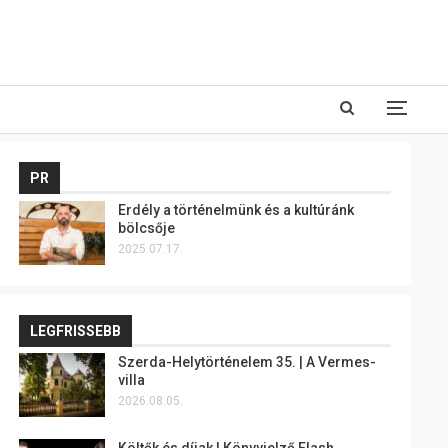
PR
Erdély a történelmünk és a kultúránk
bölcsője
2025.07.17.
LEGFRISSEBB
Szerda-Helytörténelem 35. | A Vermes-
villa
2026.08.05.
Költők és díjak | Könyvjelző Flash