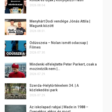
2026.08.04.
Menyhárt Dodi vendége Jónás Attila |
Magunk között
2026.08.01.
Odüsszeia – Nolan ismét odacsap |
Filmes
2026.07.30.
Mindenki elfelejtette Peter Parkert, csak a
mozinézők nem |…
2026.07.29.
Szerda-Helytörténelem 34. | A
közlekedési park
2026.07.29.
Az iskolapad rabjai | Made in 1988 –
Gyerekkor akkor és most