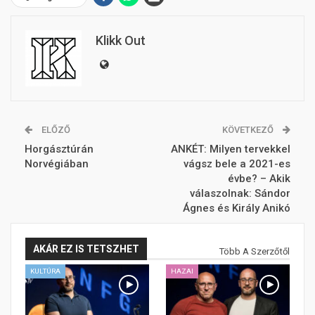
Klikk Out
ELŐZŐ
KÖVETKEZŐ
Horgásztúrán
ANKÉT: Milyen tervekkel
Norvégiában
vágsz bele a 2021-es
évbe? – Akik
válaszolnak: Sándor
Ágnes és Király Anikó
AKÁR EZ IS TETSZHET
Több A Szerzőtől
KULTÚRA
HAZAI