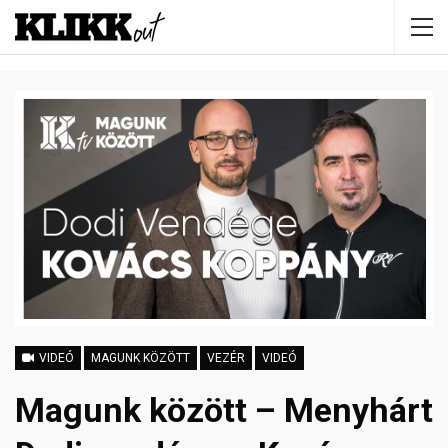
VIDEÓ
MAGUNK KÖZÖTT
VEZÉR
VIDEÓ
Magunk között – Menyhárt