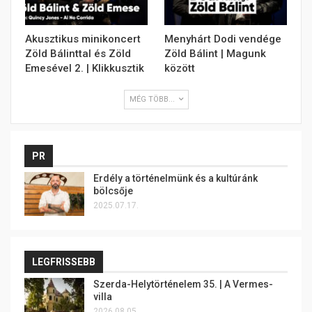
Akusztikus minikoncert
Menyhárt Dodi vendége
Zöld Bálinttal és Zöld
Zöld Bálint | Magunk
Emesével 2. | Klikkusztik
között
MÉG TÖBB...
PR
Erdély a történelmünk és a kultúránk
bölcsője
2025.07.17.
LEGFRISSEBB
Szerda-Helytörténelem 35. | A Vermes-
villa
2026.08.05.