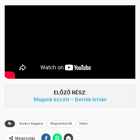
ELŐZŐ RÉSZ:
Magunk között – Bertók István
Kovács Koppány
Magunk között
Videó
Megosztás