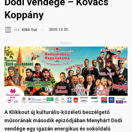
Dodi vendége – Kovács
Koppány
2020.12.25.
Írta:
Klikk Out
Reklám
A Klikkout új kulturális-közéleti beszélgető
műsorának második epizódjában Menyhárt Dodi
vendége egy igazán energikus és sokoldalú