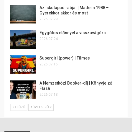
Az iskolapad rabjai | Made in 1988 –
Gyerekkor akkor és most
2026.07.29.
Egygólos előnnyel a visszavágóra
2026.07.24.
Supergirl (power) | Filmes
2026.07.16.
A Nemzetközi Booker-díj | Könyvjelző
Flash
2026.07.13.
ELŐZŐ
KÖVETKEZŐ