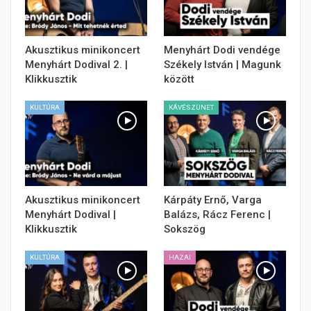
Akusztikus minikoncert
Menyhárt Dodi vendége
Menyhárt Dodival 2. |
Székely István | Magunk
Klikkusztik
között
KULTÚRA
KÁVÉSZÜNET
Akusztikus minikoncert
Kárpáty Ernő, Varga
Menyhárt Dodival |
Balázs, Rácz Ferenc |
Klikkusztik
Sokszög
KULTÚRA
HAZAI