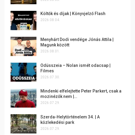
Költők és díjak | Könyvjelző Flash
2026.08.04.
Menyhárt Dodi vendége Jónás Attila |
Magunk között
2026.08.01.
Odüsszeia – Nolan ismét odacsap |
Filmes
2026.07.30.
Mindenki elfelejtette Peter Parkert, csak a
mozinézők nem |…
2026.07.29.
Szerda-Helytörténelem 34. | A
közlekedési park
2026.07.29.