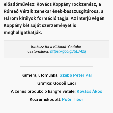
előadóművész: Kovács Koppány rockzenész, a
Rómeó Vérzik zenekar ének-basszusgitárosa, a
Három királyok formáció tagja. Az interjú végén
Koppány két saját szerzeményét is
meghallgathatják.
Iratkozz fel a Klikkout Youtube-
csatornájára:
https://goo.gl/5L74zq
Kamera, utómunka:
Szabo Péter Pál
Grafika:
Gocoň Laci
A zenés produkció hangfelvétele:
Kovács Ákos
Közreműködött:
Poór Tibor