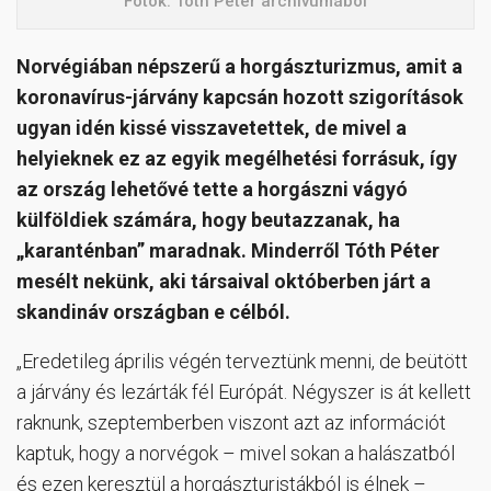
Fotók: Tóth Péter archívumából
Norvégiában népszerű a horgászturizmus, amit a
koronavírus-járvány kapcsán hozott szigorítások
ugyan idén kissé visszavetettek, de mivel a
helyieknek ez az egyik megélhetési forrásuk, így
az ország lehetővé tette a horgászni vágyó
külföldiek számára, hogy beutazzanak, ha
„karanténban” maradnak. Minderről Tóth Péter
mesélt nekünk, aki társaival októberben járt a
skandináv országban e célból.
„Eredetileg április végén terveztünk menni, de beütött
a járvány és lezárták fél Európát. Négyszer is át kellett
raknunk, szeptemberben viszont azt az információt
kaptuk, hogy a norvégok – mivel sokan a halászatból
és ezen keresztül a horgászturistákból is élnek –