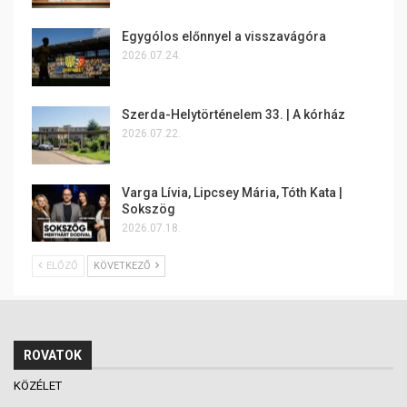
Egygólos előnnyel a visszavágóra
2026.07.24.
Szerda-Helytörténelem 33. | A kórház
2026.07.22.
Varga Lívia, Lipcsey Mária, Tóth Kata |
Sokszög
2026.07.18.
ELŐZŐ
KÖVETKEZŐ
ROVATOK
KÖZÉLET