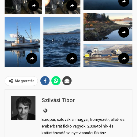
Megosztás
Szilvási Tibor
Európai, szlovákiai magyar, környezet-, állat- és
emberbarát fickó vagyok, 2008-tól hír- és
kattintásvadász, nyelvtannáci firkász.