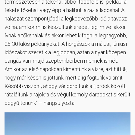
természetesen a tőkehal, abból többféle is, például a
fekete tőkehal, vagy épp a halibut, azaz a laposhal. A
halászat szempontjából a legkedvezőbb idő a tavasz
volna, amikor mi is készültünk eredetileg, mivel akkor
ívnak a tőkehalak és akkor lehet kifogni a legnagyobb,
25-30 kilós példányokat. A horgászok a májusi, júniusi
időszakot szeretik a legjobban, aztán a nyár közepén
pangás van, majd szeptemberben mennek ismét.
Amikor az első napokban kimentünk a vízre, azt hittük,
hogy már későn is jöttünk, mert alig fogtunk valamit.
Később viszont, ahogy vándoroltunk a fjordok között,
rátaláltunk a rajokra és végül komoly darabokat sikerült
begyűjtenünk” – hangsúlyozta.