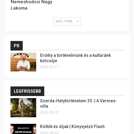
Nemeshodosi Nagy
Lakoma
MÉG TÖBB...
PR
Erdély a történelmünk és a kultúránk
bölcsője
2025.07.17.
LEGFRISSEBB
Szerda-Helytörténelem 35. | A Vermes-
villa
2026.08.05.
Költők és díjak | Könyvjelző Flash
2026.08.04.