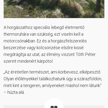
A horgászathoz speciális lebegő életmentő
thermoruhára van szükség, ezt viselni kell a
motorcsónakban. Ez és a horgászfelszerelés
beszerzése vagy kölcsönzése elsőre kissé
megdrágítja az utat, az élmény viszont Tóth Péter
szerint mindenért kárpótol.
„Az érintetlen természet, ami körbevesz, elképesztő.
Olyan élőlényekkel találkozhatunk úgy a szárazföldön,
mint kint a tengeren, amilyeneket máshol nem látunk”
– húzta alá.