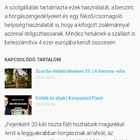
A szolgáltatás tartalmazta ezek használatát, a benzint,
a horgászengedélyeket és egy filéző/csomagoló
helyiség használatát is, hogy a kifogott zsákmánnyal
azonnal dolgozhassanak. Mindez hetüknek a szállást is
beleszámítva 4 ezer eurójába került összesen.
KAPCSOLÓDÓ TARTALOM
Szerda-Helytörténelem 35. | A Vermes-villa
2026.08.05.
Költők és díjak | Könyvjelző Flash
2026.08.04.
„Fejenként 20 kiló tiszta filét hozhatunk magunkkal.
Amit a leggyakrabban horgásznak arrafelé, az