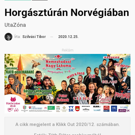
Horgásztúrán Norvégiában
UtaZóna
2020.12.25.
Írta:
Szilvási Tibor
Reklám
A cikk megjelent a Klikk Out 2020/12. számában.