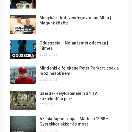
Menyhárt Dodi vendége Jónás Attila |
Magunk között
2026.08.01.
Odüsszeia – Nolan ismét odacsap |
Filmes
2026.07.30.
Mindenki elfelejtette Peter Parkert, csak a
mozinézők nem |…
2026.07.29.
Szerda-Helytörténelem 34. | A
közlekedési park
2026.07.29.
Az iskolapad rabjai | Made in 1988 –
Gyerekkor akkor és most
2026.07.29.