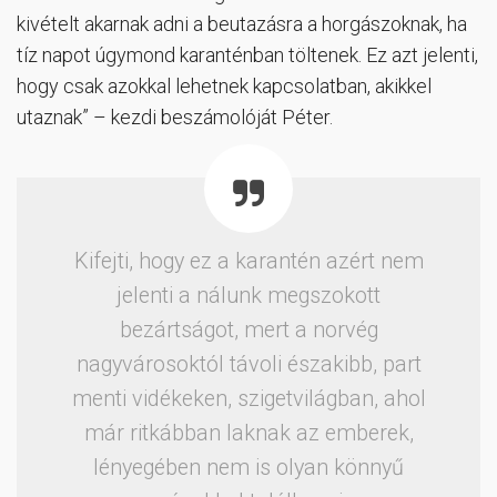
kivételt akarnak adni a beutazásra a horgászoknak, ha
tíz napot úgymond karanténban töltenek. Ez azt jelenti,
hogy csak azokkal lehetnek kapcsolatban, akikkel
utaznak” – kezdi beszámolóját Péter.
Kifejti, hogy ez a karantén azért nem
jelenti a nálunk megszokott
bezártságot, mert a norvég
nagyvárosoktól távoli északibb, part
menti vidékeken, szigetvilágban, ahol
már ritkábban laknak az emberek,
lényegében nem is olyan könnyű