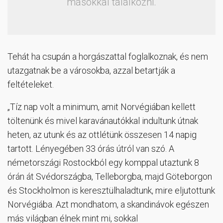
másokkal találkozni.
Tehát ha csupán a horgászattal foglalkoznak, és nem
utazgatnak be a városokba, azzal betartják a
feltételeket.
„Tíz nap volt a minimum, amit Norvégiában kellett
töltenünk és mivel karavánautókkal indultunk útnak
heten, az utunk és az ottlétünk összesen 14 napig
tartott. Lényegében 33 órás útról van szó. A
németországi Rostockból egy komppal utaztunk 8
órán át Svédországba, Telleborgba, majd Göteborgon
és Stockholmon is keresztülhaladtunk, mire eljutottunk
Norvégiába. Azt mondhatom, a skandinávok egészen
más világban élnek mint mi, sokkal