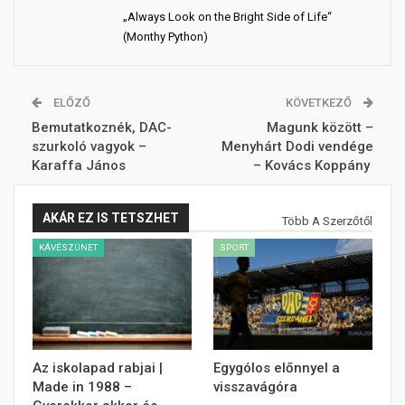
„Always Look on the Bright Side of Life“
(Monthy Python)
ELŐZŐ
KÖVETKEZŐ
Bemutatkoznék, DAC-
Magunk között –
szurkoló vagyok –
Menyhárt Dodi vendége
Karaffa János
– Kovács Koppány
AKÁR EZ IS TETSZHET
Több A Szerzőtől
KÁVÉSZÜNET
SPORT
Az iskolapad rabjai |
Egygólos előnnyel a
Made in 1988 –
visszavágóra