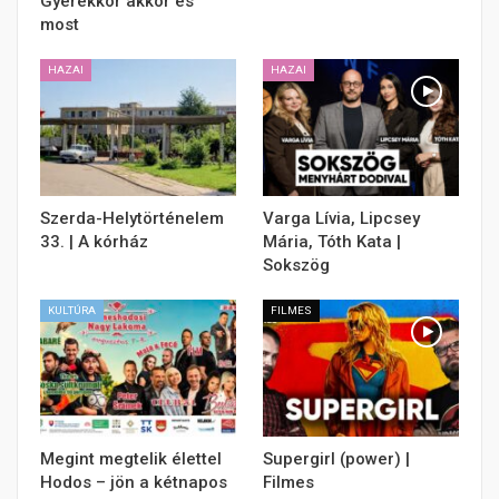
Gyerekkor akkor és
most
HAZAI
HAZAI
Szerda-Helytörténelem
Varga Lívia, Lipcsey
33. | A kórház
Mária, Tóth Kata |
Sokszög
KULTÚRA
FILMES
Megint megtelik élettel
Supergirl (power) |
Hodos – jön a kétnapos
Filmes