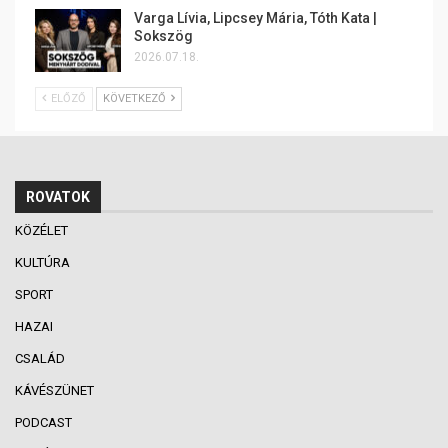
Varga Lívia, Lipcsey Mária, Tóth Kata |
Sokszög
2026.07.18.
ELŐZŐ
KÖVETKEZŐ
ROVATOK
KÖZÉLET
KULTÚRA
SPORT
HAZAI
CSALÁD
KÁVÉSZÜNET
PODCAST