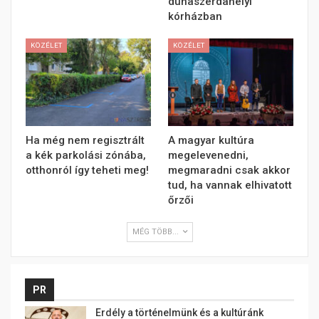
dunaszerdahelyi
kórházban
KÖZÉLET
KÖZÉLET
Ha még nem regisztrált
A magyar kultúra
a kék parkolási zónába,
megelevenedni,
otthonról így teheti meg!
megmaradni csak akkor
tud, ha vannak elhivatott
őrzői
MÉG TÖBB...
PR
Erdély a történelmünk és a kultúránk