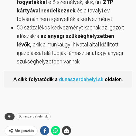
fogyatékkal
élő személyek, akik, ún.
ZŤP
kártyával rendelkeznek
és a tavalyi év
folyamán nem igényelték a kedvezményt.
50 százalékos kedvezményt kapnak az igazolt
időszakra
az anyagi szükséghelyzetben
lévők,
akik a munkaügyi hivatal által kiállított
igazolással alá tudják támasztani, hogy anyagi
szükséghelyzetben vannak.
A cikk folytatódik a
dunaszerdahelyi.sk
oldalon.
Dunaszerdahelyi.sk
Megosztás