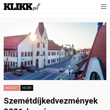
KÖZÉLET
VEZÉR
Szemétdíjkedvezmények