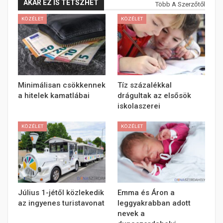
AKÁR EZ IS TETSZHET
Több A Szerzőtől
KÖZÉLET
KÖZÉLET
Minimálisan csökkennek
Tíz százalékkal
a hitelek kamatlábai
drágultak az elsősök
iskolaszerei
KÖZÉLET
KÖZÉLET
Július 1-jétől közlekedik
Emma és Áron a
az ingyenes turistavonat
leggyakrabban adott
nevek a