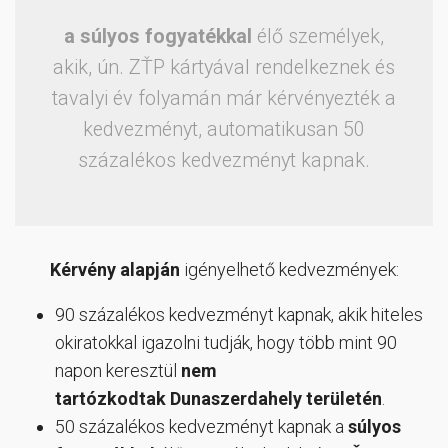
a súlyos fogyatékkal
élő személyek,
akik, ún. ZŤP kártyával rendelkeznek és
tavalyi év folyamán már kérvényezték a
kedvezményt, automatikusan 50
százalékos kedvezményt kapnak.
Kérvény alapján
igényelhető kedvezmények:
90 százalékos kedvezményt kapnak, akik hiteles
okiratokkal igazolni tudják, hogy több mint 90
napon keresztül
nem
tartózkodtak
Dunaszerdahely területén
.
50 százalékos kedvezményt kapnak a
súlyos