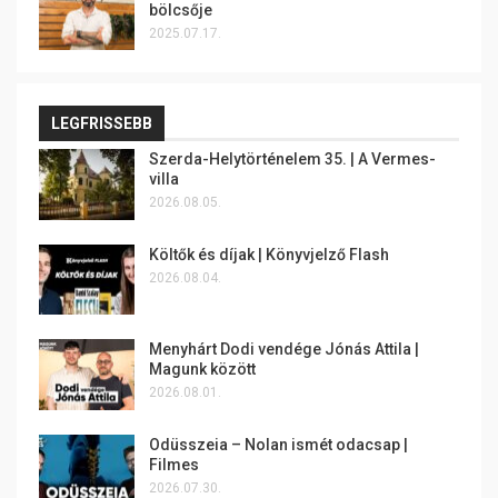
bölcsője
2025.07.17.
LEGFRISSEBB
Szerda-Helytörténelem 35. | A Vermes-
villa
2026.08.05.
Költők és díjak | Könyvjelző Flash
2026.08.04.
Menyhárt Dodi vendége Jónás Attila |
Magunk között
2026.08.01.
Odüsszeia – Nolan ismét odacsap |
Filmes
2026.07.30.