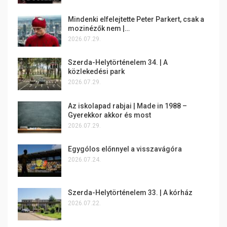
Mindenki elfelejtette Peter Parkert, csak a
mozinézők nem |…
2026.07.29.
Szerda-Helytörténelem 34. | A
közlekedési park
2026.07.29.
Az iskolapad rabjai | Made in 1988 –
Gyerekkor akkor és most
2026.07.29.
Egygólos előnnyel a visszavágóra
2026.07.24.
Szerda-Helytörténelem 33. | A kórház
2026.07.22.