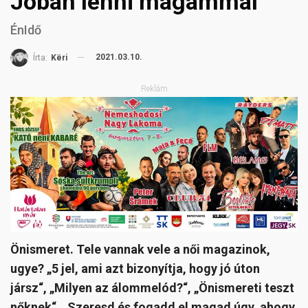
Jóban lenni magammal
ÉnIdő
2021.03.10.
Írta:
Këri
Reklám
Önismeret. Tele vannak vele a női magazinok,
ugye? „5 jel, ami azt bizonyítja, hogy jó úton
jársz“, „Milyen az álommelód?“, „Önismereti teszt
nőknek“, „Szeresd és fogadd el magad úgy, ahogy