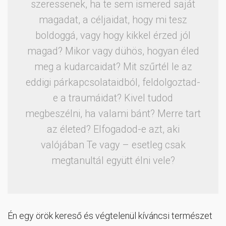
szeressenek, ha te sem ismered saját
magadat, a céljaidat, hogy mi tesz
boldoggá, vagy hogy kikkel érzed jól
magad? Mikor vagy dühös, hogyan éled
meg a kudarcaidat? Mit szűrtél le az
eddigi párkapcsolataidból, feldolgoztad-
e a traumáidat? Kivel tudod
megbeszélni, ha valami bánt? Merre tart
az életed? Elfogadod-e azt, aki
valójában Te vagy – esetleg csak
megtanultál együtt élni vele?
Én egy örök kereső és végtelenül kíváncsi természet