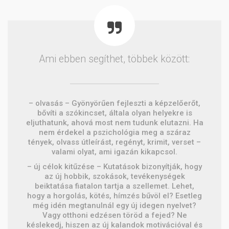
Ami ebben segíthet, többek között:
– olvasás – Gyönyörűen fejleszti a képzelőerőt,
bővíti a szókincset, általa olyan helyekre is
eljuthatunk, ahová most nem tudunk elutazni. Ha
nem érdekel a pszichológia meg a száraz
tények, olvass útleírást, regényt, krimit, verset –
valami olyat, ami igazán kikapcsol.
– új célok kitűzése – Kutatások bizonyítják, hogy
az új hobbik, szokások, tevékenységek
beiktatása fiatalon tartja a szellemet. Lehet,
hogy a horgolás, kötés, hímzés bűvöl el? Esetleg
még idén megtanulnál egy új idegen nyelvet?
Vagy otthoni edzésen töröd a fejed? Ne
késlekedj, hiszen az új kalandok motivációval és