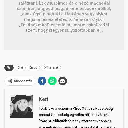
sajátítani. Légy türelmes és elnéző magaddal
szemben, engedd magad kötelességek nélkül,
„csak úgy“ pihenni is. Ha képes vagy olykor
megállni és az életed történéseit olykor
„felülnézetből“ szemlélni,, máris sokat tettél
azért, hogy kiegyensúlyozottabban élj.
Élet
Énidő
Önismeret
Megosztás
Këri
Több éve erősítem a Klikk Out szerkesztőségi
csapatát – sokáig egyetlen női szerzőként
írtam. A cikkeimben nagy szerepet kapnak a
személyes impressziók, tapasztalatok, de arra