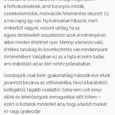
a felfedezéseknek, amit bizonyos minták,
cselekvésmódok, motivációk felismerése okozott. Ez
a mai napig így van. Nyilvánvalóan hibázok, mert
emberből vagyok, viszont utólag, ha az
egyes döntéseket összekötöm azok eredményével,
akkor minden értelmet nyer. Mennyi elemezni való,
értékes tanulság és következtetés van mindannyiunk
történetében! Valójában ez az a fajta érzelmi tudás,
ami stabilitást ad az élet nehéz pillanataiban.
Gondoljunk csak bele: gyakorlatilag második éve élünk
javarészt bezárva az otthonainkba, távol a barátoktól,
kollégáktól, tágabb családtól. Soha nem volt ennyi
időnk és lehetőségünk önmagunkkal időt tölteni –
ezért is biztatok mindenkit arra, hogy a belső munkát
el- vagy újrakezdje.