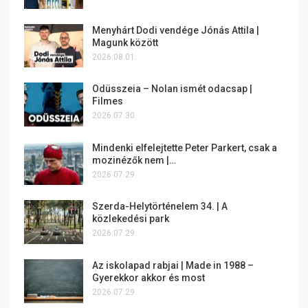
Menyhárt Dodi vendége Jónás Attila |
Magunk között
2026.08.01.
Odüsszeia – Nolan ismét odacsap |
Filmes
2026.07.30.
Mindenki elfelejtette Peter Parkert, csak a
mozinézők nem |…
2026.07.29.
Szerda-Helytörténelem 34. | A
közlekedési park
2026.07.29.
Az iskolapad rabjai | Made in 1988 –
Gyerekkor akkor és most
2026.07.29.