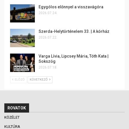
Egygólos előnnyel a visszavágóra
2026.07.24.
Szerda-Helytörténelem 33. | A kórház
2026.07.22.
Varga Lívia, Lipcsey Mária, Tóth Kata |
Sokszög
2026.07.18.
ELŐZŐ
KÖVETKEZŐ
ROVATOK
KÖZÉLET
KULTÚRA