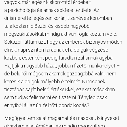
vagyok, már egész kiskoromtól érdekelt
a pszichológia és annak sokféle területe. Az
önismerettel egészen korán, tizenéves koromban
találkoztam először és kisebb-nagyobb
megszakításokkal, mindig aktívan foglalkoztam vele.
Sokszor láttam azt, hogy az emberek bizonyos módon
élnek, napi szinten fáradnak el a dolguk végzése
közben, esténként pedig fáradtan zuhannak ágyba.
Hajtják a nagyobb házat, jobban fizető munkahelyet –
de belülről mégsem akarnak gazdagabbá válni, nem
keresik a dolgok mélyebb értelmét. Nincsenek
tisztában saját belső értékeikkel, ezeket másokban
sem tudják felismerni és tisztelni. Tényleg csak
ennyiből áll az ún. felnőtt gondolkodás?
Megfigyeltem saját magamat és másokat, könyveket
olvastam el a témában, és mindig megörültem