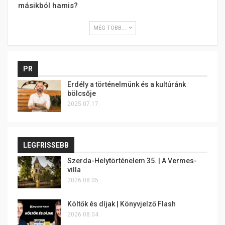
másikból hamis?
MÉG TÖBB...
PR
Erdély a történelmünk és a kultúránk
bölcsője
2025.07.17.
LEGFRISSEBB
Szerda-Helytörténelem 35. | A Vermes-
villa
2026.08.05.
Költők és díjak | Könyvjelző Flash
2026.08.04.