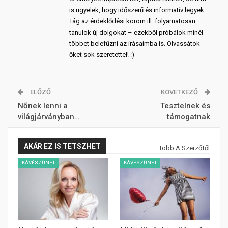
is ügyelek, hogy időszerű és informatív legyek.
Tág az érdeklődési köröm ill. folyamatosan
tanulok új dolgokat – ezekből próbálok minél
többet belefűzni az írásaimba is. Olvassátok
őket sok szeretettel! :)
ELŐZŐ
KÖVETKEZŐ
Nőnek lenni a
Tesztelnek és
világjárványban…
támogatnak
AKÁR EZ IS TETSZHET
Több A Szerzőtől
KÁVÉSZÜNET
KÁVÉSZÜNET