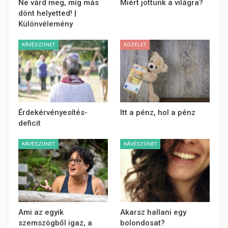
Ne várd meg, míg más
Miért jöttünk a világra?
dönt helyetted! |
Különvélemény
KÁVÉSZÜNET
KÖZÉLET
Érdekérvényesítés-
Itt a pénz, hol a pénz
deficit
KÁVÉSZÜNET
KÁVÉSZÜNET
Ami az egyik
Akarsz hallani egy
szemszögből igaz, a
bolondosat?