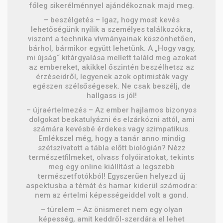
főleg sikerélménnyel ajándékoznak majd meg.
– beszélgetés – Igaz, hogy most kevés
lehetőségünk nyílik a személyes találkozókra,
viszont a technika vívmányainak köszönhetően,
bárhol, bármikor együtt lehetünk. A „Hogy vagy,
mi újság“ kitárgyalása mellett találd meg azokat
az embereket, akikkel őszintén beszélhetsz az
érzéseidről, legyenek azok optimisták vagy
egészen szélsőségesek. Ne csak beszélj, de
hallgass is jól!
– újraértelmezés – Az ember hajlamos bizonyos
dolgokat beskatulyázni és elzárkózni attól, ami
számára kevésbé érdekes vagy szimpatikus.
Emlékszel még, hogy a tanár anno mindig
szétszívatott a tábla előtt biológián? Nézz
természetfilmeket, olvass folyóiratokat, tekints
meg egy online kiállítást a legszebb
természetfotókból! Egyszerűen helyezd új
aspektusba a témát és hamar kiderül számodra:
nem az értelmi képességeiddel volt a gond.
– türelem – Az önismeret nem egy olyan
képesség, amit keddről-szerdára el lehet