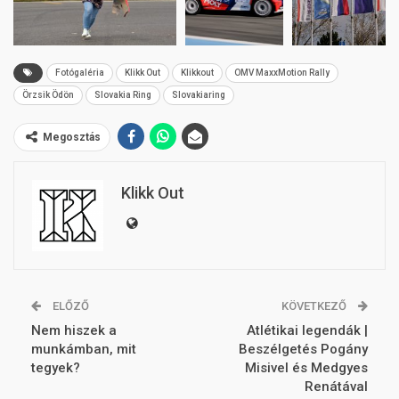
Fotógaléria
Klikk Out
Klikkout
OMV MaxxMotion Rally
Örzsik Ödön
Slovakia Ring
Slovakiaring
Megosztás
Klikk Out
ELŐZŐ
KÖVETKEZŐ
Nem hiszek a
Atlétikai legendák |
munkámban, mit
Beszélgetés Pogány
tegyek?
Misivel és Medgyes
Renátával