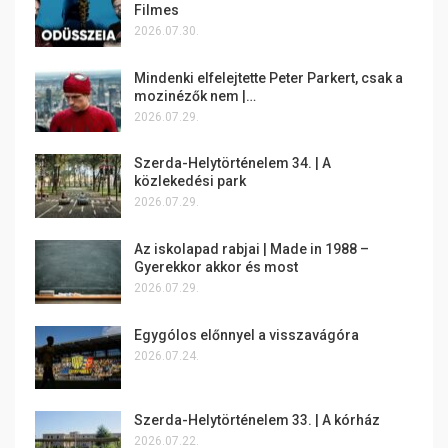
Filmes
2026.07.30.
Mindenki elfelejtette Peter Parkert, csak a
mozinézők nem |…
2026.07.29.
Szerda-Helytörténelem 34. | A
közlekedési park
2026.07.29.
Az iskolapad rabjai | Made in 1988 –
Gyerekkor akkor és most
2026.07.29.
Egygólos előnnyel a visszavágóra
2026.07.24.
Szerda-Helytörténelem 33. | A kórház
2026.07.22.