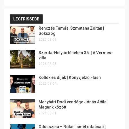
LEGFRISSEBB
Renczés Tamás, Szmatana Zoltán |
Sokszög
2026.08.09.
Szerda-Helytörténelem 35. | A Vermes-
villa
2026.08.05.
Költők és díjak | Könyvjelző Flash
2026.08.04.
Menyhárt Dodi vendége Jónás Attila |
Magunk között
2026.08.01.
Odüsszeia – Nolan ismét odacsap |