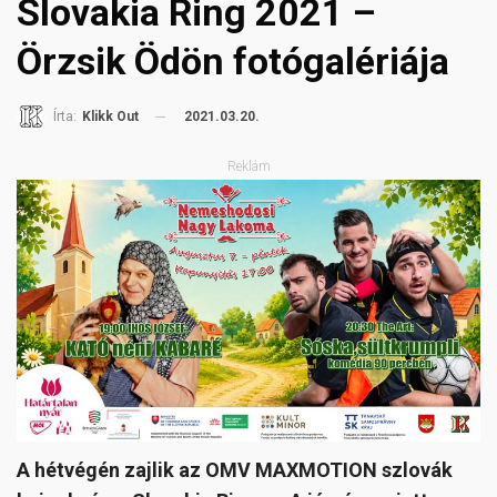
Slovakia Ring 2021 –
Örzsik Ödön fotógalériája
2021.03.20.
Írta:
Klikk Out
Reklám
A hétvégén zajlik az OMV MAXMOTION szlovák