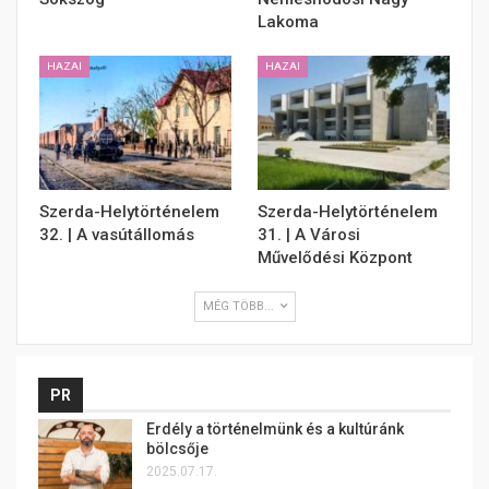
Lakoma
HAZAI
HAZAI
Szerda-Helytörténelem
Szerda-Helytörténelem
32. | A vasútállomás
31. | A Városi
Művelődési Központ
MÉG TÖBB...
PR
Erdély a történelmünk és a kultúránk
bölcsője
2025.07.17.