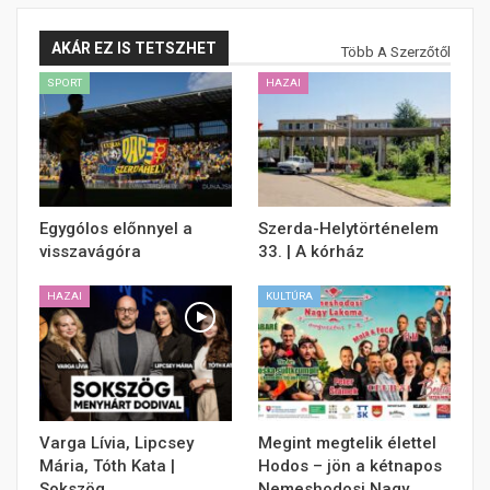
AKÁR EZ IS TETSZHET
Több A Szerzőtől
SPORT
HAZAI
Egygólos előnnyel a
Szerda-Helytörténelem
visszavágóra
33. | A kórház
HAZAI
KULTÚRA
Varga Lívia, Lipcsey
Megint megtelik élettel
Mária, Tóth Kata |
Hodos – jön a kétnapos
Sokszög
Nemeshodosi Nagy